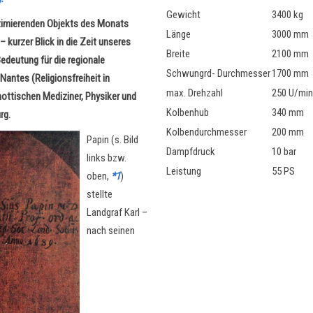
Gewicht
3400 kg
ptimierenden Objekts des Monats
Länge
3000 mm
 kurzer Blick in die Zeit unseres
Breite
2100 mm
edeutung für die regionale
Schwungrd- Durchmesser
1700 mm
Nantes (Religionsfreiheit in
max. Drehzahl
250 U/min
nottischen Mediziner, Physiker und
Kolbenhub
340 mm
rg.
Kolbendurchmesser
200 mm
Papin (s. Bild
Dampfdruck
10 bar
links bzw.
Leistung
55 PS
oben,
*1
)
stellte
Landgraf Karl –
nach seinen