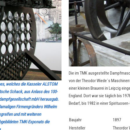
Die im TMK ausgestellte Dampfmasch
von der Theodor Wiede´s Maschinenf
uches, welches die Kasseler ALSTOM
einer kleinen Brauerei in Leipzig ein
che Schack, aus Anlass des 100-
England. Dort war sie täglich bis 19
sdampfgesellschaft mbH herausgab.
Bedarf, bis 1982 in einer Spirituosen
 damaligen Firmengründers Wilhelm
greifen und mit weiteren
Baujahr
1897
abgebildeten TMK-Exponats die
Hersteller
Theordor 
.