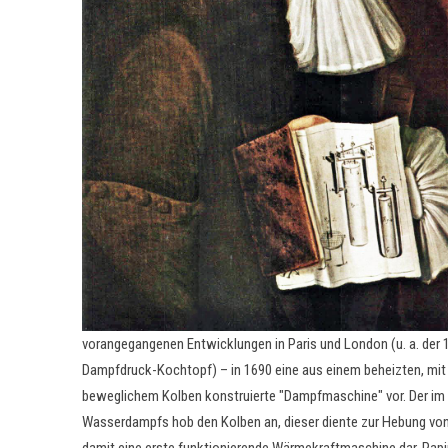
vorangegangenen Entwicklungen in Paris und London (u. a. der 
Dampfdruck-Kochtopf) – in 1690 eine aus einem beheizten, mit 
beweglichem Kolben konstruierte "Dampfmaschine" vor. Der im 
Wasserdampfs hob den Kolben an, dieser diente zur Hebung vo
damit eine erste funktionierende Wärmekraftmaschine dar. Papi