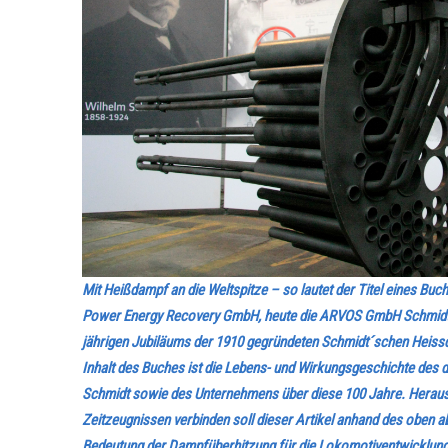
Mit Heißdampf an die Weltspitze – so lautet der Titel eines B
Power Energy Recovery GmbH, heute die ARVOS GmbH Schmidts
jährigen Jubiläums der 1910 gegründeten Schmidt´schen Heis
Inhalt des Buches ist die Lebens- und Wirkungsgeschichte des
Schmidt sowie des Unternehmens über diese 100 Jahre. Heraus
Zeitzeugnissen verbinden soll dieser Artikel anhand des oben 
Bedeutung der Dampfüberhitzung für die Lokomotiventwicklung