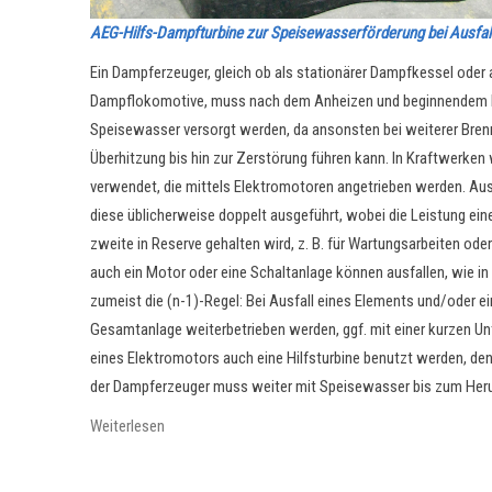
AEG-Hilfs-Dampfturbine zur Speisewasserförderung bei Ausfall 
Ein Dampferzeuger, gleich ob als stationärer Dampfkessel oder 
Dampflokomotive, muss nach dem Anheizen und beginnendem 
Speisewasser versorgt werden, da ansonsten bei weiterer Brenn
Überhitzung bis hin zur Zerstörung führen kann. In Kraftwerken
verwendet, die mittels Elektromotoren angetrieben werden. A
diese üblicherweise doppelt ausgeführt, wobei die L
eistung ein
zweite in Reserve gehalten wird, z. B. für Wartungsarbeiten ode
auch ein Motor oder eine Schaltanlage können ausfallen, wie in d
zumeist die (n-1)-Regel: Bei Ausfall eines Elements und/oder ei
Gesamtanlage weiterbetrieben werden, ggf. mit einer kurzen Un
eines Elektromotors auch eine Hilfsturbine benutzt werden, de
der Dampferzeuger muss weiter mit Speisewasser bis zum Heru
Weiterlesen