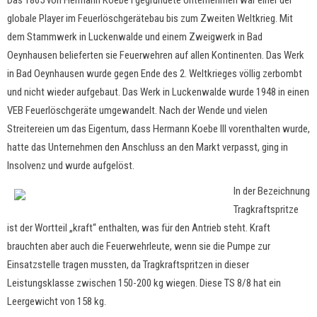
Das 1865 von Hermann Koebe I gegründete Unternehmen war einer der
globale Player im Feuerlöschgerätebau bis zum Zweiten Weltkrieg. Mit
dem Stammwerk in Luckenwalde und einem Zweigwerk in Bad
Oeynhausen belieferten sie Feuerwehren auf allen Kontinenten. Das Werk
in Bad Oeynhausen wurde gegen Ende des 2. Weltkrieges völlig zerbombt
und nicht wieder aufgebaut. Das Werk in Luckenwalde wurde 1948 in einen
VEB Feuerlöschgeräte umgewandelt. Nach der Wende und vielen
Streitereien um das Eigentum, dass Hermann Koebe III vorenthalten wurde,
hatte das Unternehmen den Anschluss an den Markt verpasst, ging in
Insolvenz und wurde aufgelöst.
In der Bezeichnung
Tragkraftspritze
ist der Wortteil „kraft“ enthalten, was für den Antrieb steht. Kraft
brauchten aber auch die Feuerwehrleute, wenn sie die Pumpe zur
Einsatzstelle tragen mussten, da Tragkraftspritzen in dieser
Leistungsklasse zwischen 150-200 kg wiegen. Diese TS 8/8 hat ein
Leergewicht von 158 kg.