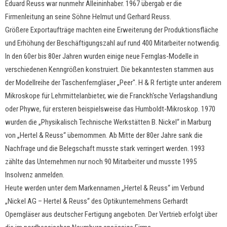
Eduard Reuss war nunmehr Alleininhaber. 1967 übergab er die
Firmenleitung an seine Söhne Helmut und Gerhard Reuss.
Größere Exportaufträge machten eine Erweiterung der Produktionsfläche
und Erhöhung der Beschäftigungszahl auf rund 400 Mitarbeiter notwendig.
In den 60er bis 80er Jahren wurden einige neue Fernglas-Modelle in
verschiedenen Kenngrößen konstruiert. Die bekanntesten stammen aus
der Modellreihe der Taschenferngläser „Peer". H & R fertigte unter anderem
Mikroskope für Lehrmittelanbieter, wie die Franckh'sche Verlagshandlung
oder Phywe, für ersteren beispielsweise das Humboldt-Mikroskop. 1970
wurden die „Physikalisch Technische Werkstätten B. Nickel“ in Marburg
von „Hertel & Reuss“ übernommen. Ab Mitte der 80er Jahre sank die
Nachfrage und die Belegschaft musste stark verringert werden. 1993
zählte das Unternehmen nur noch 90 Mitarbeiter und musste 1995
Insolvenz anmelden.
Heute werden unter dem Markennamen „Hertel & Reuss“ im Verbund
„Nickel AG – Hertel & Reuss“ des Optikunternehmens Gerhardt
Operngläser aus deutscher Fertigung angeboten. Der Vertrieb erfolgt über