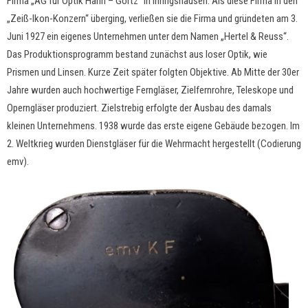
Firma „AG für Optik Hahn – Görtz“ in Ihringshausen. Als diese Firma in den
„Zeiß-Ikon-Konzern“ überging, verließen sie die Firma und gründeten am 3.
Juni 1927 ein eigenes Unternehmen unter dem Namen „Hertel & Reuss“.
Das Produktionsprogramm bestand zunächst aus loser Optik, wie
Prismen und Linsen. Kurze Zeit später folgten Objektive. Ab Mitte der 30er
Jahre wurden auch hochwertige Ferngläser, Zielfernrohre, Teleskope und
Operngläser produziert. Zielstrebig erfolgte der Ausbau des damals
kleinen Unternehmens. 1938 wurde das erste eigene Gebäude bezogen. Im
2. Weltkrieg wurden Dienstgläser für die Wehrmacht hergestellt (Codierung
emv).