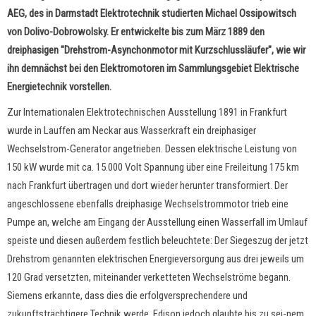
AEG, des in Darmstadt Elektrotechnik studierten Michael Ossipowitsch
von Dolivo-Dobrowolsky. Er entwickelte bis zum März 1889 den
dreiphasigen "Drehstrom-Asynchonmotor mit Kurzschlussläufer", wie wir
ihn demnächst bei den Elektromotoren im Sammlungsgebiet Elektrische
Energietechnik vorstellen.
Zur Internationalen Elektrotechnischen Ausstellung 1891 in Frankfurt
wurde in Lauffen am Neckar aus Wasserkraft ein dreiphasiger
Wechselstrom-Generator angetrieben. Dessen elektrische Leistung von
150 kW wurde mit ca. 15.000 Volt Spannung über eine Freileitung 175 km
nach Frankfurt übertragen und dort wieder herunter transformiert. Der
angeschlossene ebenfalls dreiphasige Wechselstrommotor trieb eine
Pumpe an, welche am Eingang der Ausstellung einen Wasserfall im Umlauf
speiste und diesen außerdem festlich beleuchtete: Der Siegeszug der jetzt
Drehstrom genannten elektrischen Energieversorgung aus drei jeweils um
120 Grad versetzten, miteinander verketteten Wechselströme begann.
Siemens erkannte, dass dies die erfolgversprechendere und
zukunftsträchtigere Technik werde, Edison jedoch glaubte bis zu sei-nem