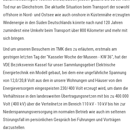
Tod nur an Gleichstrom. Die aktuelle Situation beim Transport der sowohl
offshore in Nord- und Ostsee wie auch onshore in Küstennähe erzeugten
Windenergie in den Süden Deutschlands könnte nach rund 120 Jahren
zumindest eine Umkehr beim Transport über 800 Kilometer und mehr mit
sich bringen.
Und um unseren Besuchern im TMK dies zu erläutern, erstmals am
gestrigen letzten Tag der "Kasseler Woche der Museen - KW 36", hat der
VDE Bezirksverein Kassel für unser Sammlungsgebiet Elektrische
Energietechnik ein Modell gebaut, bei dem eine ungefährliche Spannung
von 12,0/20,8 Volt aus den in unsere Wohnungen und Häuser von den
Energieversorgern eingespeisten 230/400 Volt erzeugt wird, um dann die
Verhältnisse in den landesweiten Übertragungsnetzen mit bis zu 400.000
Volt (400 kV) über die Verteilnetze im Bereich 110 kV - 10 kV bis hin zur
Niederspannungsversorgung im normalen Betrieb wie auch im seltenen
Störungsfall im persönlichen Gespräch bei Führungen und Vorträgen
darzustellen.