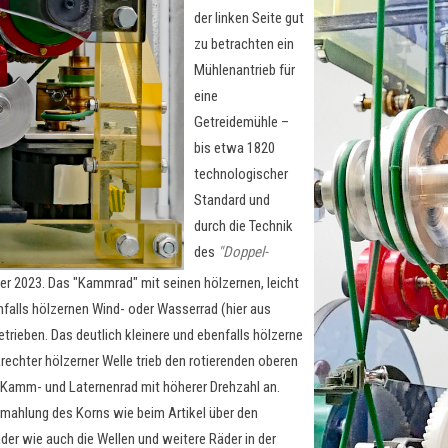
der linken Seite gut
zu betrachten ein
Mühlenantrieb für
eine
Getreidemühle –
bis etwa 1820
technologischer
Standard und
durch die Technik
des
"Doppel-
 2023. Das "Kammrad" mit seinen hölzernen, leicht
lls hölzernen Wind- oder Wasserrad (hier aus
trieben. Das deutlich kleinere und ebenfalls hölzerne
echter hölzerner Welle trieb den rotierenden oberen
Kamm- und Laternenrad mit höherer Drehzahl an.
mahlung des Korns wie beim Artikel über den
er wie auch die Wellen und weitere Räder in der