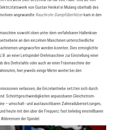
 Elektrizitätswerk von Gustav Henkel in Mulang oberhalb des
omotiven angewandte
Rauchrohr-Dampfüberhitzer
kam in den
gmaschine sowohl oben unter dem verfahrbaren Hallenkran
rbeitsebene an den einzelnen Maschinen unterschiedliche
Flachriemen umgeworfen werden konnten. Dies ermöglichte
z.B. an einer Leitspindel-Drehmaschine zur Einstellung einer
ub des Drehstahls oder auch an einer Fräsmaschine
der
nnuten, hier jeweils einige Meter weiter bei den
missionen verlassen, die Einzelantriebe setzten sich durch.
 und Schnittgeschwindigkeiten anpassbaren Gleichstrom-
hine
–
umschalt- und austauschbaren Zahnradübersetzungen,
 heute mit den über die Frequenz fast beliebig einstellbaren
 Abbremsen der Spindel.