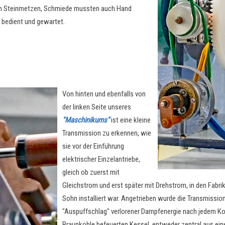
von Steinmetzen, Schmiede mussten auch Hand
 bedient und gewartet.
Von hinten und ebenfalls von
der linken Seite unseres
"Maschinikums"
ist eine kleine
Transmission zu erkennen, wie
sie vor der Einführung
elektrischer Einzelantriebe,
gleich ob zuerst mit
Gleichstrom und erst später mit Drehstrom, in den Fabr
Sohn installiert war. Angetrieben wurde die Transmiss
"Auspuffschlag" verlorener Dampfenergie nach jedem Ko
Braunkohle befeuerten Kessel, entweder zentral aus eine