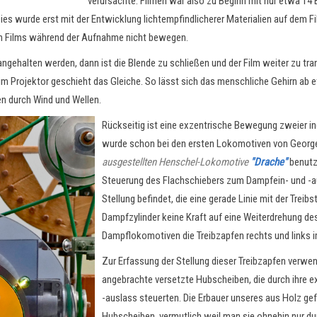
verursachte. Filmen war also zu Beginn mit nur etwa 14 
s wurde erst mit der Entwicklung lichtempfindlicherer Materialien auf dem Fi
ren Films während der Aufnahme nicht bewegen.
angehalten werden, dann ist die Blende zu schließen und der Film weiter zu tr
 Projektor geschieht das Gleiche. So lässt sich das menschliche Gehirn ab e
 durch Wind und Wellen.
Rückseitig ist eine exzentrische Bewegung zweier in
wurde schon bei den ersten Lokomotiven von George
ausgestellten Henschel-Lokomotive
"Drache"
benutzt
Steuerung des Flachschiebers zum Dampfein- und -aus
Stellung befindet, die eine gerade Linie mit der Tre
Dampfzylinder keine Kraft auf eine Weiterdrehung des
Dampflokomotiven die Treibzapfen rechts und links 
Zur Erfassung der Stellung dieser Treibzapfen verw
angebrachte versetzte Hubscheiben, die durch ihre 
-auslass steuerten. Die Erbauer unseres aus Holz ge
Hubscheiben, vermutlich weil man sie ohnehin nur d