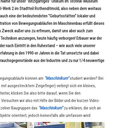
er Name für unser "einzigartiges" Unikum im Technik-Museum
el-Werk 2 im Stadtteil Rothenditmold, also neben dem weitaus
 auch eine der bedeutendsten "Geburtsstätten" lokaler und
tration von Bewegungsabläufen im Maschinenbau erfüllt dieses
m Zweck außer uns zu erfreuen, damit uns aber auch zum
 Techniken anzuregen, heute häufig verborgen! Erbauer war der
er nach Eintritt in den Ruhestand – wie auch viele unserer
rfahrung in den 1990-er Jahren in die Tat umsetzte und dabei
rauchsgegenstände aus der Industrie und zu nur 1/4 neuwertige
ewegungsabläufe können am
"Maschinikum"
studiert werden? Bei
mit ausgestrecktem Zeigefinger) verbirgt sich ein kleines,
inter, klicken Sie also bitte darauf, wenn Sie den
Versuchen wir also mit Hilfe der Bilder und der kurzen Video-
inzelner Baugruppen das
"Maschinikum"
zu erklären, die sich an
jekte orientiert, jedoch keinesfalls alle umfassen wird: