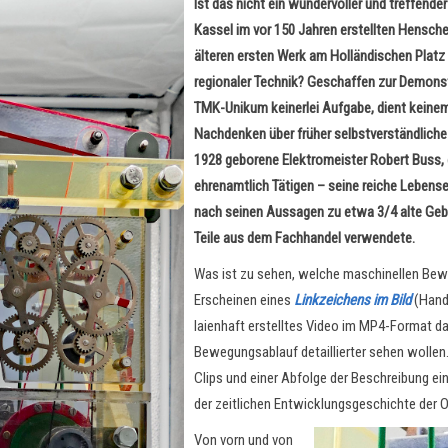
Ist das nicht ein wundervoller und treffend
Kassel im vor 150 Jahren erstellten Hensch
älteren ersten Werk am Holländischen Platz
regionaler Technik? Geschaffen zur Demons
TMK-Unikum keinerlei Aufgabe, dient keine
Nachdenken über früher selbstverständliche
1928 geborene Elektromeister Robert Buss, d
ehrenamtlich Tätigen – seine reiche Lebense
nach seinen Aussagen zu etwa 3/4 alte Geb
Teile aus dem Fachhandel verwendete.
Was ist zu sehen, welche maschinellen B
Erscheinen eines
Linkzeichens im Bild
(Hand 
laienhaft erstelltes Video im MP4-Format dah
Bewegungsablauf detaillierter sehen wollen. 
Clips und einer Abfolge der Beschreibung e
der zeitlichen Entwicklungsgeschichte der Ob
Von vorn und von