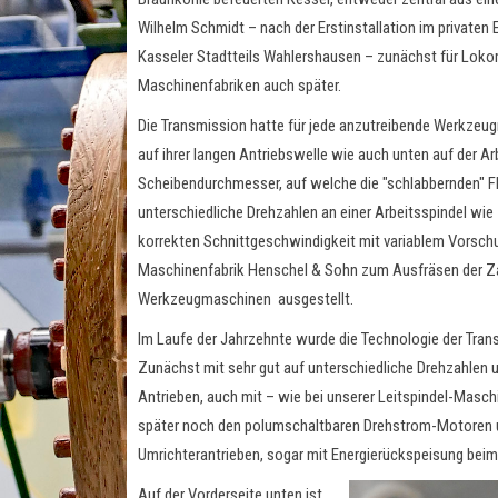
Wilhelm Schmidt
– nach der Erstinstallation im privaten
Kasseler Stadtteils Wahlershausen –
zunächst für Lok
Maschinenfabriken auch später.
Die Transmission hatte für jede anzutreibende Werkzeu
auf ihrer langen Antriebswelle wie auch unten auf der A
Scheibendurchmesser, auf welche die "schlabbernden" 
unterschiedliche Drehzahlen an einer Arbeitsspindel wie 
korrekten Schnittgeschwindigkeit mit variablem Vorsch
Maschinenfabrik Henschel & Sohn
zum Ausfräsen der Zah
Werkzeugmaschinen ausgestellt.
Im Laufe der Jahrzehnte wurde die Technologie der Trans
Zunächst mit sehr gut auf unterschiedliche Drehzahlen
Antrieben, auch mit –
wie bei unserer Leitspindel-Masc
später noch den polumschaltbaren Drehstrom-Motoren und
Umrichterantrieben, sogar mit Energierückspeisung beim
Auf der Vorderseite unten ist