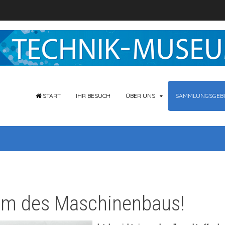
START
IHR BESUCH
ÜBER UNS
SAMMLUNGSGEBI
um des Maschinenbaus!