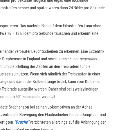
Bildern pro Sekunde möglich und ergab eine ruckelnde
lmstreifen besser und später waren dann 24 Bilder pro Sekunde
ansportieren. Das nächste Bild auf dem Filmstreifen kann ohne
twa 16 – 18 Bildern pro Sekunde täuschen und erkennt eine
einander verbauter Leuchtscheiben zu erkennen. Eine Exzentrik
 Stephenson in England und somit auch bei der
gegenüber
, um die Stellung der Zapfen an den Treibrädern für die
lass zu nutzen. Wenn sich nämlich der Treibzapfen in einer
ibstange und damit der Kolbenstange bildet, kann vom Kolben im
 Treibrads ausgeübt werden. Daher sind bei zweizylindrigen
immer um 90° zueinander versetzt.
endete Stephenson bei seinen Lokomotiven an der Achse
exzentrische Bewegung den Flachschieber für den Dampfein- und
fertigten
"Drache"
verzichteten allerdings auf die Anbringung der
urch tiefes Bücken sehen konnte.