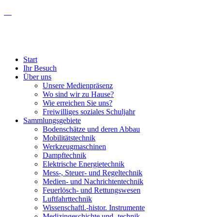
Start
Ihr Besuch
Über uns
Unsere Medienpräsenz
Wo sind wir zu Hause?
Wie erreichen Sie uns?
Freiwilliges soziales Schuljahr
Sammlungsgebiete
Bodenschätze und deren Abbau
Mobilitätstechnik
Werkzeugmaschinen
Dampftechnik
Elektrische Energietechnik
Mess-, Steuer- und Regeltechnik
Medien- und Nachrichtentechnik
Feuerlösch- und Rettungswesen
Luftfahrttechnik
Wissenschaftl.-histor. Instrumente
Medizingeschichte und -technik