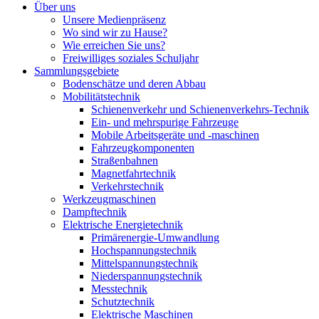
Über uns
Unsere Medienpräsenz
Wo sind wir zu Hause?
Wie erreichen Sie uns?
Freiwilliges soziales Schuljahr
Sammlungsgebiete
Bodenschätze und deren Abbau
Mobilitätstechnik
Schienenverkehr und Schienenverkehrs-Technik
Ein- und mehrspurige Fahrzeuge
Mobile Arbeitsgeräte und -maschinen
Fahrzeugkomponenten
Straßenbahnen
Magnetfahrtechnik
Verkehrstechnik
Werkzeugmaschinen
Dampftechnik
Elektrische Energietechnik
Primärenergie-Umwandlung
Hochspannungstechnik
Mittelspannungstechnik
Niederspannungstechnik
Messtechnik
Schutztechnik
Elektrische Maschinen