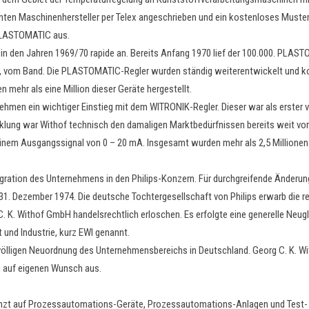
n Maschinenhersteller per Telex angeschrieben und ein kostenloses Muster z
 PLASTOMATIC aus.
 den Jahren 1969/70 rapide an. Bereits Anfang 1970 lief der 100.000. PLAST
ner, vom Band. Die PLASTOMATIC-Regler wurden ständig weiterentwickelt und k
en mehr als eine Million dieser Geräte hergestellt.
hmen ein wichtiger Einstieg mit dem WITRONIK-Regler. Dieser war als erster vo
icklung war Withof technisch den damaligen Marktbedürfnissen bereits weit vo
t einem Ausgangssignal von 0 – 20 mA. Insgesamt wurden mehr als 2,5 Millione
egration des Unternehmens in den Philips-Konzern. Für durchgreifende Änderu
 31. Dezember 1974. Die deutsche Tochtergesellschaft von Philips erwarb die 
 K. Withof GmbH handelsrechtlich erloschen. Es erfolgte eine generelle Neugl
und Industrie, kurz EWI genannt.
ölligen Neuordnung des Unternehmensbereichs in Deutschland. Georg C. K. Witho
n auf eigenen Wunsch aus.
nzt auf Prozessautomations-Geräte, Prozessautomations-Anlagen und Test- u