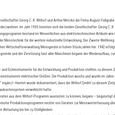
esellschafter Georg C. K. Withof und Arthur Metzke die Firma August Füllgrab
Niederzwehren. Im Jahr 1935 trennten sich die beiden Gesellschafter. Georg C. K
tigungsprogramm bestand im Wesentlichen aus elektrotechnischen Artikeln wie
der Messtechnik für die weitere industrielle Entwicklung. Der Zweite Weltkrie
ichen Wirtschaftsverwaltung Messgeräte in hohen Stückzahlen her. 1942 erfolg
gsende und der Zerstörung fast aller Maschinen begann der Wiederaufbau, zum 
r- und Eichinstrumente für die Entwicklung und Produktion stellten zu diesem 
essinstrumente elektrischer Größen. Die Produktion wuchs und wurde im Jahre 
" ergänzt. Hiermit wurde dokumentiert, dass die Withof GmbH zu diesem Zeit
Baukastensystem verwirklicht hatte.
eräten aus dem Withof-Programm ausrüsten zu können, begann – begünstigt durc
greiche Produktionsprogramm reichte von Geräten zur Messwerterfassung über 
 Abtastung bis hin zu Stellgliedern.