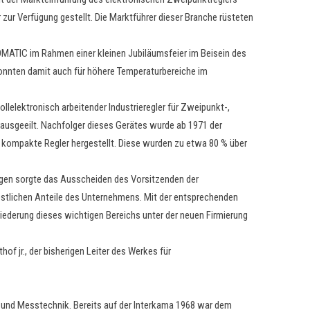
ur Verfügung gestellt. Die Marktführer dieser Branche rüsteten
OMATIC im Rahmen einer kleinen Jubiläumsfeier im Beisein des
onnten damit auch für höhere Temperaturbereiche im
llelektronisch arbeitender Industrieregler für Zweipunkt-,
rausgeeilt. Nachfolger dieses Gerätes wurde ab 1971 der
n kompakte Regler hergestellt. Diese wurden zu etwa 80 % über
ngen sorgte das Ausscheiden des Vorsitzenden der
restlichen Anteile des Unternehmens. Mit der entsprechenden
iederung dieses wichtigen Bereichs unter der neuen Firmierung
f jr., der bisherigen Leiter des Werkes für
nd Messtechnik. Bereits auf der Interkama 1968 war dem