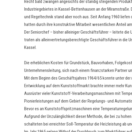
Recht bald zwangen angesichts der ständig steigenden Produkti
Industriegebietes in Kassel-Bettenhausen an der Miramstraße.
und Regeltechnik stand aber noch aus. Seit Anfang 1960 liefen 
hatten durch ihre konstruktive Mitarbeit wesentlichen Anteil 
Der Seniorchef – bisher alleiniger Geschäftsführer – leitete die
traten als alleinvertretungsberechtigte Geschäftsführer in die
Kassel.
Die erheblichen Kosten für Grundstück, Bauvorhaben, Folgekos
Unternehmensleitung, sich nach einem finanzstarken Partner um
Mit dem Beginn des Geschäftsjahres 1964/65 konnte unter der 
Entwicklung auf dem Kunststoffmarkt brachte immer mehr Kunst
Ausrüster vieler Kunststoff-Verarbeitungsmaschinen mit Tempe
Pionierleistungen auf dem Gebiet der Regelungs- und Automati
Bevor es an Kunststoffspritzmaschinen eine Temperaturregelung
Aufgrund der Unzulänglichkeit dieser Methode, die bei zu hohe
schalteten bei erreichter Soll-Temperatur die Heizleistung ab u
Im Jahr 1965 gelang Withof der Durchbruch zum Marktführer au