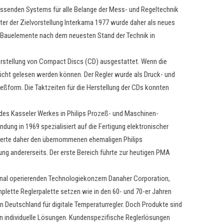
senden Systems für alle Belange der Mess- und Regeltechnik
ter der Zielvorstellung Interkama 1977 wurde daher als neues
 Bauelemente nach dem neuesten Stand der Technik in
erstellung von Compact Discs (CD) ausgestattet. Wenn die
icht gelesen werden können. Der Regler wurde als Druck- und
ießform. Die Taktzeiten für die Herstellung der CDs konnten
des Kasseler Werkes in Philips Prozeß- und Maschinen-
ung in 1969 spezialisiert auf die Fertigung elektronischer
erte daher den übernommenen ehemaligen Philips
ng andererseits. Der erste Bereich führte zur heutigen PMA
nal operierenden Technologiekonzern Danaher Corporation,
lette Reglerpalette setzen wie in den 60- und 70-er Jahren
 Deutschland für digitale Temperaturregler. Doch Produkte sind
den individuelle Lösungen. Kundenspezifische Reglerlösungen