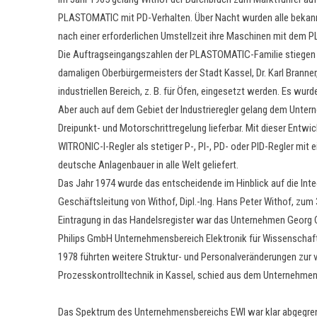
PLASTOMATIC mit PD-Verhalten. Über Nacht wurden alle bekannte
nach einer erforderlichen Umstellzeit ihre Maschinen mit dem
Die Auftragseingangszahlen der PLASTOMATIC-Familie stiegen in
damaligen Oberbürgermeisters der Stadt Kassel, Dr. Karl Bran
industriellen Bereich, z. B. für Öfen, eingesetzt werden. Es wurd
Aber auch auf dem Gebiet der Industrieregler gelang dem Unterne
Dreipunkt- und Motorschrittregelung lieferbar. Mit dieser Entw
WITRONIC-I-Regler als stetiger P-, PI-, PD- oder PID-Regler mi
deutsche Anlagenbauer in alle Welt geliefert.
Das Jahr 1974 wurde das entscheidende im Hinblick auf die Int
Geschäftsleitung von Withof, Dipl.-Ing. Hans Peter Withof, zum
Eintragung in das HandeIsregister war das Unternehmen Georg C.
Philips GmbH Unternehmensbereich Elektronik für Wissenschaft 
1978 führten weitere Struktur- und Personalveränderungen zur v
Prozesskontrolltechnik in Kassel, schied aus dem Unternehme
Das Spektrum des Unternehmensbereichs EWI war klar abgegre