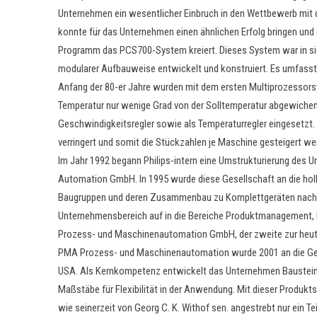
Unternehmen ein wesentlicher Einbruch in den Wettbewerb mit
konnte für das Unternehmen einen ähnlichen Erfolg bringen und 
Programm das PCS700-System kreiert. Dieses System war in si
modularer Aufbauweise entwickelt und konstruiert. Es umfasste
Anfang der 80-er Jahre wurden mit dem ersten Multiprozessors
Temperatur nur wenige Grad von der Solltemperatur abgewichen
Geschwindigkeitsregler sowie als Temperaturregler eingesetzt. E
verringert und somit die Stückzahlen je Maschine gesteigert we
Im Jahr 1992 begann Philips-intern eine Umstrukturierung des
Automation GmbH. In 1995 wurde diese Gesellschaft an die hollä
Baugruppen und deren Zusammenbau zu Komplettgeräten nach K
Unternehmensbereich auf in die Bereiche Produktmanagement, Ent
Prozess- und Maschinenautomation GmbH, der zweite zur heu
PMA Prozess- und Maschinenautomation wurde 2001 an die Gevek
USA. Als Kernkompetenz entwickelt das Unternehmen Bausteine f
Maßstäbe für Flexibilität in der Anwendung. Mit dieser Produkt
wie seinerzeit von Georg C. K. Withof sen. angestrebt nur ein 