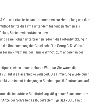
e & Co. und etablierte das Unternehmen zur Herstellung und dem
. Withof führte die Firma unter dem bisherigen Namen als
 Relais, Schiebewiderständen usw.
g und seine Folgen unterbrachen jedoch die Fortentwicklung in
te die Umbenennung der Gesellschaft in Georg C. K. Withof
Teil im Privathaus der Familie Withof, zum anderen in der
Zeitpunkt einen unschätzbaren Wert dar. Sie waren die
1951 auf die Hasenhecke verlagert. Die Firmierung wurde durch
punkt zumindest in der jungen Bundesrepublik Deutschland auf
h die industrielle Bereitstellung völlig neuer Bauelemente –
Anzeiger, Schreiber, Fallbügelreglern Typ GETROSIST mit