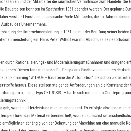
onszahlen und der Mitarbeiter die räumlichen Verhältnisse zum Handeln. Die 
 Die Bauarbeiten konnten im Spätherbst 1961 beendet werden. Der geplante D
daher verstärkt Einstellungsgespräche. Viele Mitarbeiter, die im Rahmen diese
am Aufbau des Unternehmens.
 Umbildung der Unternehmensleitung in 1961 ein mit der Berufung seiner beiden S
 Unternehmensleitung ein. Hans Peter Withof war mit Abschluss seines Studium
ten durch Rationalisierungs- und Modernisierungsmaßnahmen und dringend erf
zusehen. Diesen fand man in der Fa. Philips aus Eindhoven und deren deutsch
neuen Firmierung "WITHOF – Bausteine der Automation" die schon bisher erfre
stoffe heraus. Diese stellten steigende Anforderungen an die Konstanz der V
raturreglern u. a. des Typs GETROSIST – hatte sich mit seinem Geräteprogr
sierungstechnik.
 gab, wurde die Heizleistung manuell angepasst. Es erfolgte also eine manu
n Temperaturen das Material verbrennen ließ, wurden zunächst unterschiedlic
nd ermöglichten abhängig von der Belastung der Maschine nur eine manuelle Kor
f dem Gebiet der Temperaturregelung an Kunststoffverarbeitungsmaschinen mi