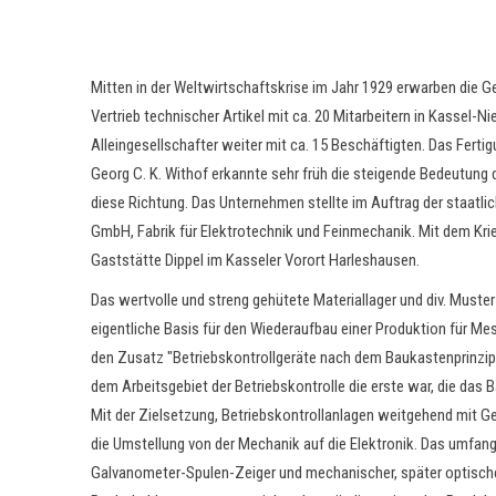
Mitten in der Weltwirtschaftskrise im Jahr 1929 erwarben die G
Vertrieb technischer Artikel mit ca. 20 Mitarbeitern in Kassel-
Alleingesellschafter weiter mit ca. 15 Beschäftigten. Das Fer
Georg C. K. Withof erkannte sehr früh die steigende Bedeutung 
diese Richtung. Das Unternehmen stellte im Auftrag der staatl
GmbH, Fabrik für Elektrotechnik und Feinmechanik. Mit dem Krie
Gaststätte Dippel im Kasseler Vorort Harleshausen.
Das wertvolle und streng gehütete Materiallager und div. Muste
eigentliche Basis für den Wiederaufbau einer Produktion für M
den Zusatz "Betriebskontrollgeräte nach dem Baukastenprinzip
dem Arbeitsgebiet der Betriebskontrolle die erste war, die das 
Mit der Zielsetzung, Betriebskontrollanlagen weitgehend mit G
die Umstellung von der Mechanik auf die Elektronik. Das umfan
Galvanometer-Spulen-Zeiger und mechanischer, später optischer