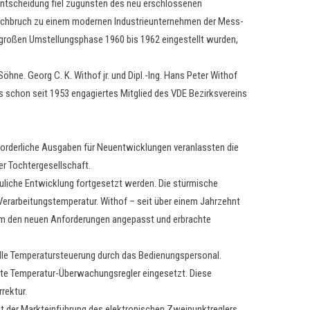
Entscheidung fiel zugunsten des neu erschlossenen
urchbruch zu einem modernen Industrieunternehmen der Mess-
r großen Umstellungsphase 1960 bis 1962 eingestellt wurden,
öhne. Georg C. K. Withof jr. und Dipl.-Ing. Hans Peter Withof
s schon seit 1953 engagiertes Mitglied des VDE Bezirksvereins
orderliche Ausgaben für Neuentwicklungen veranlassten die
er Tochtergesellschaft.
uliche Entwicklung fortgesetzt werden. Die stürmische
erarbeitungstemperatur. Withof – seit über einem Jahrzehnt
amm den neuen Anforderungen angepasst und erbrachte
elle Temperatursteuerung durch das Bedienungspersonal.
hste Temperatur-Überwachungsregler eingesetzt. Diese
rektur.
t der Markteinführung des elektronischen Zweipunktreglers