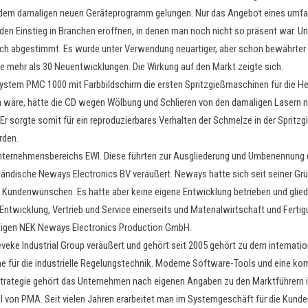
 dem damaligen neuen Geräteprogramm gelungen. Nur das Angebot eines umfas
den Einstieg in Branchen eröffnen, in denen man noch nicht so präsent war. Un
ch abgestimmt. Es wurde unter Verwendung neuartiger, aber schon bewährter
 mehr als 30 Neuentwicklungen. Die Wirkung auf den Markt zeigte sich.
ystem PMC 1000 mit Farbbildschirm die ersten Spritzgießmaschinen für die H
 wäre, hätte die CD wegen Wölbung und Schlieren von den damaligen Lasern n
r sorgte somit für ein reproduzierbares Verhalten der Schmelze in der Spritzg
rden.
 Unternehmensbereichs EWI. Diese führten zur Ausgliederung und Umbenennung 
ndische Neways Electronics BV veräußert. Neways hatte sich seit seiner Gründ
undenwünschen. Es hatte aber keine eigene Entwicklung betrieben und glied
wicklung, Vertrieb und Service einerseits und Materialwirtschaft und Fertigu
tigen NEK Neways Electronics Production GmbH.
e Industrial Group veräußert und gehört seit 2005 gehört zu dem internatio
ür die industrielle Regelungstechnik. Moderne Software-Tools und eine komp
strategie gehört das Unternehmen nach eigenen Angaben zu den Marktführern in
Teil von PMA. Seit vielen Jahren erarbeitet man im Systemgeschäft für die Kun