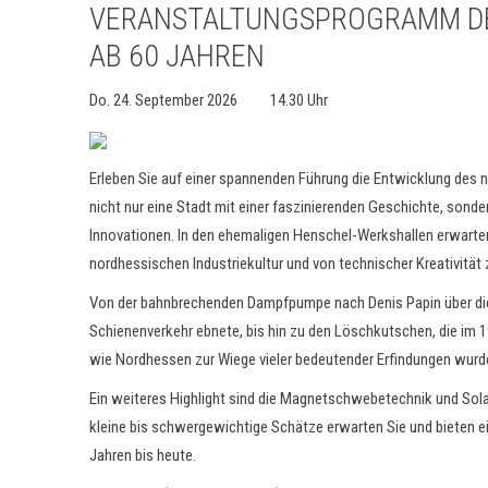
VERANSTALTUNGSPROGRAMM DE
AB 60 JAHREN
Do. 24. September 2026 14.30 Uhr
Erleben Sie auf einer spannenden Führung die Entwicklung des n
nicht nur eine Stadt mit einer faszinierenden Geschichte, sonde
Innovationen. In den ehemaligen Henschel-Werkshallen erwarten S
nordhessischen Industriekultur und von technischer Kreativität
Von der bahnbrechenden Dampfpumpe nach Denis Papin über die
Schienenverkehr ebnete, bis hin zu den Löschkutschen, die im 1
wie Nordhessen zur Wiege vieler bedeutender Erfindungen wurd
Ein weiteres Highlight sind die Magnetschwebetechnik und Solar
kleine bis schwergewichtige Schätze erwarten Sie und bieten eine
Jahren bis heute.