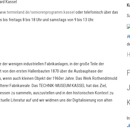
card Kassel
K
ww.terminland.de/seniorenprogramm.kassel
oder telefonisch über das
S
 bis freitags 8 bis 18 Uhr und samstags von 9 bis 13 Uhr.
H
d
H
e der wenigen industriellen Fabrikanlagen, in der große Teile der
cht von den ersten Hallenbauten 1870 über die Ausbauphase der
F
, wenn auch kleinen Objekt der 1960er Jahre. Das Werk Rothenditmold
 älterer Fabrikareale. Das TECHNIK-MUSEUM KASSEL hat das Ziel,
essen zu sammeln, auszustellen und in den historischen Kontext zu
uelle Literatur auf und wir widmen uns der Digitalisierung von alten
I
J