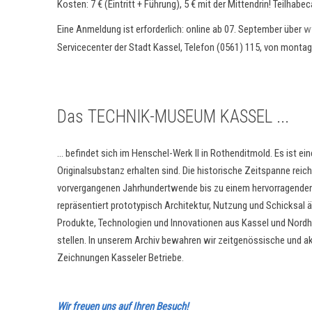
Kosten: 7 € (Eintritt + Führung), 5 € mit der Mittendrin! Teilhabe
Eine Anmeldung ist erforderlich: online ab 07. September über
w
Servicecenter der Stadt Kassel, Telefon (0561) 115, von montags
Das TECHNIK-MUSEUM KASSEL ...
... befindet sich im Henschel-Werk II in Rothenditmold. Es ist ein
Originalsubstanz erhalten sind. Die historische Zeitspanne rei
vorvergangenen Jahrhundertwende bis zu einem hervorragenden
repräsentiert prototypisch Architektur, Nutzung und Schicksal
Produkte, Technologien und Innovationen aus Kassel und Nordh
stellen. In unserem Archiv bewahren wir zeitgenössische und akt
Zeichnungen Kasseler Betriebe.
Wir freuen uns auf Ihren Besuch!