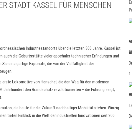
E
R STADT KASSEL FÜR MENSCHEN
P
V
ordhessischen Industriestandorts über die letzten 300 Jahre. Kassel ist
B
rn auch die Geburtsstätte vieler epochaler technischer Erfindungen und
D
ie einzigartige Exponate, die von der Vielfältigkeit der
 zeugen.
1
 erste Lokomotive von Henschel, die den Weg für den modernen
9. Jahrhundert den Brandschutz revolutionierten – die Führung zeigt,
B
e.
T
autos, die heute für die Zukunft nachhaltiger Mobilität stehen. Winzig
n tiefen Einblick in die Welt der industriellen Innovationen seit 300
D