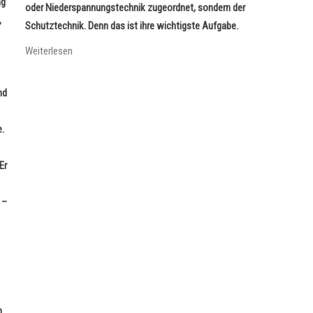
ng
oder Niederspannungstechnik zugeordnet, sondern der
,
Schutztechnik. Denn das ist ihre wichtigste Aufgabe.
Weiterlesen
nd
e.
Er
n
–
n