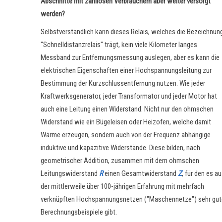
Abschnitte mit zahllosen Verbrauchern aber weiter versorgt
werden?
Selbstverständlich kann dieses Relais, welches die Bezeichnun
"Schnelldistanzrelais" trägt, kein viele Kilometer langes
Messband zur Entfernungsmessung auslegen, aber es kann die
elektrischen Eigenschaften einer Hochspannungsleitung zur
Bestimmung der Kurzschlussentfernung nutzen. Wie jeder
Kraftwerksgenerator, jeder Transformator und jeder Motor hat
auch eine Leitung einen Widerstand. Nicht nur den ohmschen
Widerstand wie ein Bügeleisen oder Heizofen, welche damit
Wärme erzeugen, sondern auch von der Frequenz abhängige
induktive und kapazitive Widerstände. Diese bilden, nach
geometrischer Addition, zusammen mit dem ohmschen
Leitungswiderstand
R
einen Gesamtwiderstand
Z
, für den es a
der mittlerweile über 100-jährigen Erfahrung mit mehrfach
verknüpften Hochspannungsnetzen ("Maschennetze") sehr gut
Berechnungsbeispiele gibt.