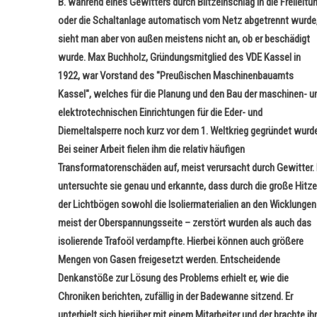
B. während eines Gewitters durch Blitzeinschlag in die Freileitu
oder die Schaltanlage automatisch vom Netz abgetrennt wurde
sieht man aber von außen meistens nicht an, ob er beschädigt
wurde. Max Buchholz, Gründungsmitglied des VDE Kassel in
1922, war Vorstand des "Preußischen Maschinenbauamts
Kassel", welches für die Planung und den Bau der maschinen- u
elektrotechnischen Einrichtungen für die Eder- und
Diemeltalsperre noch kurz vor dem 1. Weltkrieg gegründet wurd
Bei seiner Arbeit fielen ihm die relativ häufigen
Transformatorenschäden auf, meist verursacht durch Gewitter. 
untersuchte sie genau und erkannte, dass durch die große Hitze
der Lichtbögen sowohl die lsoliermaterialien an den Wicklunge
meist der Oberspannungsseite
–
zerstört wurden als auch das
isolierende Trafoöl verdampfte. Hierbei können auch größere
Mengen von Gasen freigesetzt werden. Entscheidende
Denkanstöße zur Lösung des Problems erhielt er, wie die
Chroniken berichten, zufällig in der Badewanne sitzend.
Er
unterhielt sich hierüber mit einem Mitarbeiter und der brachte ih