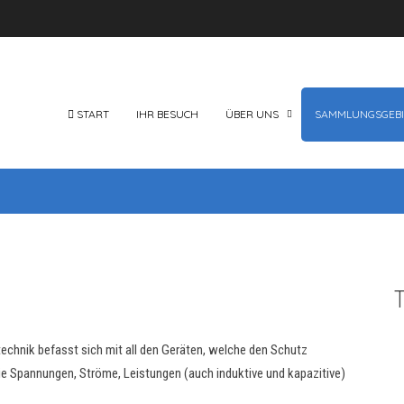
START
IHR BESUCH
ÜBER UNS
SAMMLUNGSGEBI
T
technik befasst sich mit all den Geräten, welche den Schutz
e Spannungen, Ströme, Leistungen (auch induktive und kapazitive)