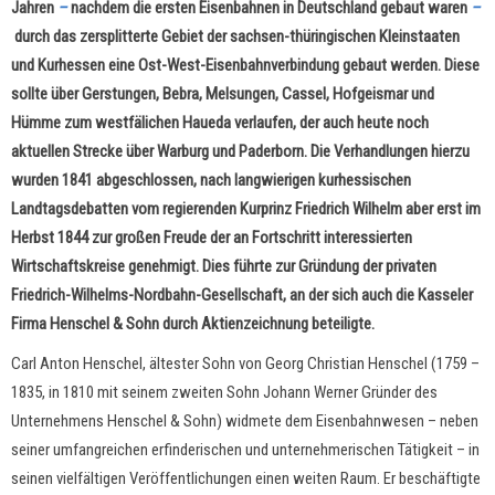
Jahren
–
nachdem die ersten Eisenbahnen in Deutschland gebaut waren
–
durch das zersplitterte Gebiet der sachsen-thüringischen Kleinstaaten
und Kurhessen eine Ost-West-Eisenbahnverbindung gebaut werden. Diese
sollte über Gerstungen, Bebra, Melsungen, Cassel, Hofgeismar und
Hümme zum westfälichen Haueda verlaufen, der auch heute noch
aktuellen Strecke über Warburg und Paderborn. Die Verhandlungen hierzu
wurden 1841 abgeschlossen, nach langwierigen kurhessischen
Landtagsdebatten vom regierenden Kurprinz Friedrich Wilhelm aber erst im
Herbst 1844 zur großen Freude der an Fortschritt interessierten
Wirtschaftskreise genehmigt. Dies führte zur Gründung der privaten
Friedrich-Wilhelms-Nordbahn-Gesellschaft, an der sich auch die Kasseler
Firma Henschel & Sohn durch Aktienzeichnung beteiligte.
Carl Anton Henschel, ältester Sohn von Georg Christian Henschel (1759 –
1835, in 1810 mit seinem zweiten Sohn Johann Werner Gründer des
Unternehmens Henschel & Sohn) widmete dem Eisenbahnwesen – neben
seiner umfangreichen erfinderischen und unternehmerischen Tätigkeit – in
seinen vielfältigen Veröffentlichungen einen weiten Raum. Er beschäftigte