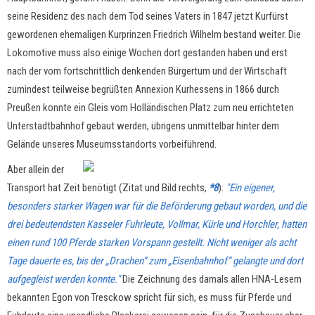
seine Residenz des nach dem Tod seines Vaters in 1847 jetzt Kurfürst
gewordenen ehemaligen Kurprinzen Friedrich Wilhelm bestand weiter. Die
Lokomotive muss also einige Wochen dort gestanden haben und erst
nach der vom fortschrittlich denkenden Bürgertum und der Wirtschaft
zumindest teilweise begrüßten Annexion Kurhessens in 1866 durch
Preußen konnte ein Gleis vom Holländischen Platz zum neu errichteten
Unterstadtbahnhof gebaut werden, übrigens unmittelbar hinter dem
Gelände unseres Museumsstandorts vorbeiführend.
Aber allein der
Transport hat Zeit benötigt (Zitat und Bild rechts,
*8
):
"Ein eigener,
besonders starker Wagen war für die Beförderung gebaut worden, und die
drei bedeutendsten Kasseler Fuhrleute, Vollmar, Kürle und Horchler, hatten
einen rund 100 Pferde starken Vorspann gestellt. Nicht weniger als acht
Tage dauerte es, bis der „Drachen“ zum „Eisenbahnhof“ gelangte und dort
aufgegleist werden konnte."
Die Zeichnung des damals allen HNA-Lesern
bekannten Egon von Tresckow spricht für sich, es muss für Pferde und