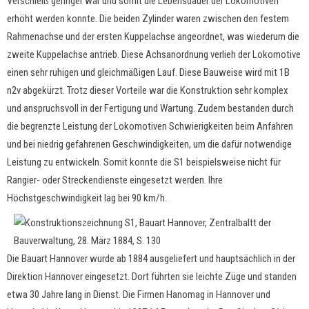
Verschleiß geringer war und somit die Lebensdauer der Lokomotiven
erhöht werden konnte. Die beiden Zylinder waren zwischen den festem
Rahmenachse und der ersten Kuppelachse angeordnet, was wiederum die
zweite Kuppelachse antrieb. Diese Achsanordnung verlieh der Lokomotive
einen sehr ruhigen und gleichmäßigen Lauf. Diese Bauweise wird mit 1B
n2v abgekürzt. Trotz dieser Vorteile war die Konstruktion sehr komplex
und anspruchsvoll in der Fertigung und Wartung. Zudem bestanden durch
die begrenzte Leistung der Lokomotiven Schwierigkeiten beim Anfahren
und bei niedrig gefahrenen Geschwindigkeiten, um die dafür notwendige
Leistung zu entwickeln. Somit konnte die S1 beispielsweise nicht für
Rangier- oder Streckendienste eingesetzt werden. Ihre
Höchstgeschwindigkeit lag bei 90 km/h.
Die Bauart Hannover wurde ab 1884 ausgeliefert und hauptsächlich in der
Direktion Hannover eingesetzt. Dort führten sie leichte Züge und standen
etwa 30 Jahre lang in Dienst. Die Firmen Hanomag in Hannover und