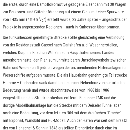
die erste, durch eine Dampflokomotive gezogene Eisenbahn mit 38 Wagen
zur Personen- und Güterbeförderung auf einem Gleis mit einer Spurweite
1
von 1435 mm (4ft + 8
/
") erstellt wurde, 23 Jahre später – angesichts der
2
Projekte in angrenzenden Regionen – auch in Kurhessen übernommen.
Die für Kurhessen genehmigte Strecke sollte gleichzeitig eine Verbindung
von der Residenzstadt Cassel nach Carlshafen a. d. Weser herstellen,
welches Kurprinz Friedrich Wilhelm zum Haupthafen seines Landes
auserkoren hatte, den Plan zum unmittelbaren Umschlagverkehr zwischen
Bahn und Weserschiff jedoch wegen der unzureichenden Hafenanlagen für
Weserschiffe aufgeben musste. Die als Hauptbahn genehmigte Teilstrecke
Hümme – Carlshafen sank damit bald zu einer Nebenlinie von nur örtlicher
Bedeutung herab und wurde abschnittsweise von 1966 bis 1986
eingestellt und der Streckenoberbau entfernt. Für unser TMK und die
dortige Modellbahnanlage hat die Strecke mit dem Deiseler Tunnel aber
noch eine Bedeutung, vor dem letzten Bild mit dem dreifachen "Drache"
mit Exponat, Wandbild und H0-Modell. Auch der Hafen war seit dem Ersatz
der von Henschel & Sohn in 1848 erstellten Drehbrücke durch eine im