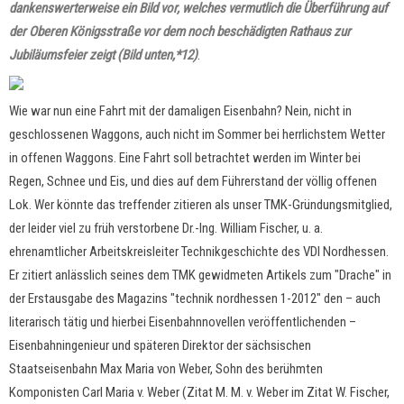
dankenswerterweise ein Bild vor, welches vermutlich die Überführung auf
der Oberen Königsstraße vor dem noch beschädigten Rathaus zur
Jubiläumsfeier zeigt (Bild unten,*12)
.
Wie war nun eine Fahrt mit der damaligen Eisenbahn? Nein, nicht in
geschlossenen Waggons, auch nicht im Sommer bei herrlichstem Wetter
in offenen Waggons. Eine Fahrt soll betrachtet werden im Winter bei
Regen, Schnee und Eis, und dies auf dem Führerstand der völlig offenen
Lok. Wer könnte das treffender zitieren als unser TMK-Gründungsmitglied,
der leider viel zu früh verstorbene Dr.-Ing. William Fischer, u. a.
ehrenamtlicher Arbeitskreisleiter Technikgeschichte des VDI Nordhessen.
Er zitiert anlässlich seines dem TMK gewidmeten Artikels zum "Drache" in
der Erstausgabe des Magazins "technik nordhessen 1-2012" den – auch
literarisch tätig und hierbei Eisenbahnnovellen veröffentlichenden –
Eisenbahningenieur und späteren Direktor der sächsischen
Staatseisenbahn Max Maria von Weber, Sohn des berühmten
Komponisten Carl Maria v. Weber (Zitat M. M. v. Weber im Zitat W. Fischer,