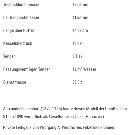
Treibraddurchmesser
1960 mm
Laufraddurchmesser
1150 mm
Länge über Puffer
14,892 m
Kesselüberdruck
12 bar
Tender
3 T 12
Fassungsvermögen Tender
12 m³ Wasser
Dienstmasse
38,0 t
Alexander Flachsbart (1872-1945) baute dieses Modell der Preußischen
S1 um 1890 vermutlich als Gesellstück in Celle (Hannover).
Private Leihgabe von Wolfgang A. Westhofen, Enkel des Erbauers