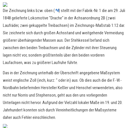
Die Zeichnung links bzw. oben (
*4
) stellt mit der Fabrik-Nr. 1 die am 29. Juli
1848 gelieferte Lokomotive "Drache" in der Achsanordnung 2B (zwei
Laufräder, zwei gekuppelte Treibachsen) im Zeichnungs-Maßstab 1:12 dar.
Sie zeichnete sich durch großen Achsstand und weitgehende Vermeidung
größerer überhängender Massen aus. Der Stehkessel befand sich
zwischen den beiden Treibachsen und die Zylinder mit ihrer Steuerung
lagen nicht vor, sondern größtenteils über den beiden vorderen
Laufachsen, was zu größerer Laufruhe führte.
Das in der Zeichnung unterhalb der Überschrift angegebene Maßsystem
weist englische Zoll (inch, kurz: " oder in) aus. Ob dies auch die die F.-W.-
Nordbahn beliefernden Hersteller Keßler und Henschel verwendeten, also
nicht nur Norris und Stephenson, geht aus den uns vorliegenden
Unterlagen nicht hervor. Aufgrund der Vielzahl lokaler Maße im 19. und 20.
Jahrhundert konnten sich durch Vereinheitlichungen der Maßsysteme
daher auch Fehler einschleichen.