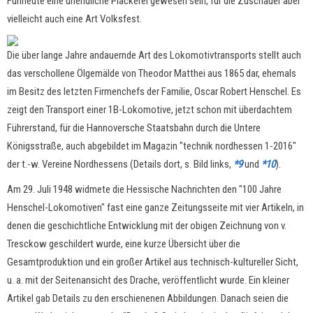
Fuhrleute eine unendliche Plackerei gewesen sein, für die Zuschauer aber
vielleicht auch eine Art Volksfest.
Die über lange Jahre andauernde Art des Lokomotivtransports stellt auch
das verschollene Ölgemälde von Theodor Matthei aus 1865 dar, ehemals
im Besitz des letzten Firmenchefs der Familie, Oscar Robert Henschel. Es
zeigt den Transport einer 1B-Lokomotive, jetzt schon mit überdachtem
Führerstand, für die Hannoversche Staatsbahn durch die Untere
Königsstraße, auch abgebildet im Magazin "technik nordhessen 1-2016"
der t.-w. Vereine Nordhessens (Details dort, s. Bild links,
*9
und
*10
).
Am 29. Juli 1948 widmete die Hessische Nachrichten den "100 Jahre
Henschel-Lokomotiven" fast eine ganze Zeitungsseite mit vier Artikeln, in
denen die geschichtliche Entwicklung mit der obigen Zeichnung von v.
Tresckow geschildert wurde, eine kurze Übersicht über die
Gesamtproduktion und ein großer Artikel aus technisch-kultureller Sicht,
u. a. mit der Seitenansicht des Drache, veröffentlicht wurde. Ein kleiner
Artikel gab Details zu den erschienenen Abbildungen. Danach seien die