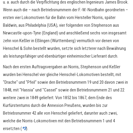
u. a. auch durch die Verpflichtung des englischen Ingenieurs James Brook.
Wenn auch die – nach Betriebsnummern der F.-W.-Nordbahn geordneten –
ersten vier Lokomotiven für die Bahn vom Hersteller Norris, später
Baldwin, aus Philadelphia (USA), vier folgenden von Stephenson aus
Newcastle-upon-Tyne (England) und anschließend sechs von insgesamt
zehn von Keßler in Eßlingen (Württemberg) vermutlich vor denen von
Henschel & Sohn bestellt wurden, setzte sich letzterer nach Bewährung
als leistungsfähiger und ebenbürtiger einheimischer Lieferant durch.
Nach den ersten Auftragsvergaben an Norris, Stephenson und Keßler
wurden bei Henschel vier gleiche Henschel-Lokomotiven bestellt, mit
"Drache" und "Pfeil" sowie den Betriebsnummern 19 und 20 davon zwei in
1848, mit "Hassia" und "Cassel" sowie den Betriebsnummern 21 und 22
weitere zwei in 1849 geliefert. Von 1852 bis 1867, dem Ende des
Kurfürstentums durch die Annexion Preußens, wurden bis zur
Betriebsnummer 42 alle von Henschel geliefert, darunter auch zwei,
welche die Norris-Lokomotiven mit den Betriebsnummern 1 und 4
ersetzten (
*3
).