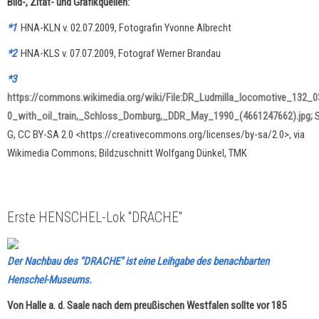
Bild-, Zitat- und Grafikquellen:
*1
HNA-KLN v. 02.07.2009, Fotografin Yvonne Albrecht
*2
HNA-KLS v. 07.07.2009, Fotograf Werner Brandau
*3
https://commons.wikimedia.org/wiki/File:DR_Ludmilla_locomotive_132_0
0_with_oil_train,_Schloss_Dornburg,_DDR_May_1990_(4661247662).jpg;
G, CC BY-SA 2.0 <https://creativecommons.org/licenses/by-sa/2.0>, via
Wikimedia Commons; Bildzuschnitt Wolfgang Dünkel, TMK
Erste HENSCHEL-Lok "DRACHE"
Der Nachbau des "DRACHE" ist eine Leihgabe des benachbarten
Henschel-Museums.
Von Halle a. d. Saale nach dem preußischen Westfalen sollte vor 185