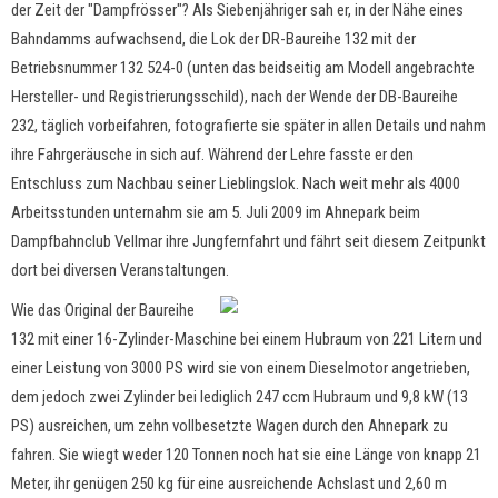
der Zeit der "Dampfrösser"? Als Siebenjähriger sah er, in der Nähe eines
Bahndamms aufwachsend, die Lok der DR-Baureihe 132 mit der
Betriebsnummer 132 524-0 (unten das beidseitig am Modell angebrachte
Hersteller- und Registrierungsschild), nach der Wende der DB-Baureihe
232, täglich vorbeifahren, fotografierte sie später in allen Details und nahm
ihre Fahrgeräusche in sich auf. Während der Lehre fasste er den
Entschluss zum Nachbau seiner Lieblingslok. Nach weit mehr als 4000
Arbeitsstunden unternahm sie am 5. Juli 2009 im Ahnepark beim
Dampfbahnclub Vellmar ihre Jungfernfahrt und fährt seit diesem Zeitpunkt
dort bei diversen Veranstaltungen.
Wie das Original der Baureihe
132 mit einer 16-Zylinder-Maschine bei einem Hubraum von 221 Litern und
einer Leistung von 3000 PS wird sie von einem Dieselmotor angetrieben,
dem jedoch zwei Zylinder bei lediglich 247 ccm Hubraum und 9,8 kW (13
PS) ausreichen, um zehn vollbesetzte Wagen durch den Ahnepark zu
fahren. Sie wiegt weder 120 Tonnen noch hat sie eine Länge von knapp 21
Meter, ihr genügen 250 kg für eine ausreichende Achslast und 2,60 m