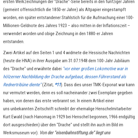
ersten Werkzeichnungen der "Drache"-Serie bereits in den fünfziger Jahren
(gemeint offensichtlich die 1850-er Jahre) als Altpapier eingestampft
worden, ein später entstandener Stahlstich für die Aufmachung einer 100-
Millionen-Geldnote des Jahres 1923
–
also mitten in der Inflationszeit
–
verwendet worden und obige Zeichnung in den 1880-er Jahren
entstanden.
Zwei Artikel auf den Seiten 1 und 4 widmete die Hessische Nachrichten
(heute die HNA) in ihrer Ausgabe am 31.07.1948 dem 100-Jahr Jubiläum
des "Drache" und erwähnte dabei
"vor einer großen Lokomotive war in
hölzerner Nachbildung der Drache aufgebaut, dessen Führerstand als
Rednertribüne diente"
(Zitat,
*11
). Dass dies unser TMK-Exponat war kann
nur vermutet werden, denn es soll nacheinander zwei Exemplare gegeben
haben, von denen das erste verbrannt sei. In einem Artikel einer
uns unbekannten Zeitschrift schreibt der ehemalige Henschelmitarbeiter
Kurt Ewald (nach Hanomag in 1929 bei Henschel begonnen, 1966 endgültig
dort ausgeschieden) über den "Drache" und stellt ihn auch im Bild im
Werksmuseum vor).
Von der "eisenbahnstiftung.de" liegt uns