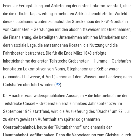
Feier zur Fertigstellung und Ablieferung der ersten Lokomotive statt, über
die die örtliche Tageszeitung in mehreren Artikeln berichtete. Im Vorfeld
dieses Jubiläums wurden zunächst der Streckenbau der F.-W.-Nordbahn
von Carlshafen – Gerstungen mit den abschnittsweisen Inbetriebnahmen,
die Finanzierung, die beteiligten Unternehmen mit ihren Mitarbeitern und
deren soziale Lage, die entstandenen Kosten, die Nutzung und die
Fahrtkosten betrachtet. Die für die Ende März 1848 erfolgte
Inbetriebnahme der ersten Teilstecke Grebenstein – Hümme – Carlshafen
benötigten Lokomotiven von Norris, Stephenson und Keßler waren
(zumindest teilweise, d. Verf.) schon auf dem Wasser- und Landweg nach
Carlshafen überführt worden (
*7
).
Da – nach etwas widersprüchlichen Aussagen – die Inbetriebnahme der
Teilstrecke Cassel – Grebenstein erst ein halbes Jahr später bzw. im
September 1848 stattfand, wird die Auslieferung des "Drache" am 29. Juli
zu einem gewissen Aufenthalt am später so genannten
Oberstadtbahnhof, heute der "Kulturbahnhof" und ehemals der
Hauptbahnhof, geführt haben. Denn die Verweigerung zum Gleisbau durch