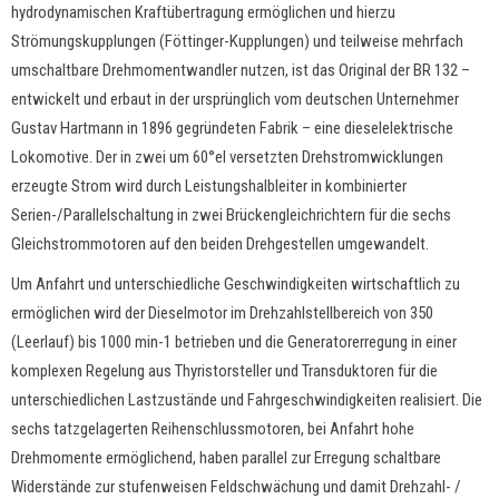
hydrodynamischen Kraftübertragung ermöglichen und hierzu
Strömungskupplungen (Föttinger-Kupplungen) und teilweise mehrfach
umschaltbare Drehmomentwandler nutzen, ist das Original der BR 132 –
entwickelt und erbaut in der ursprünglich vom deutschen Unternehmer
Gustav Hartmann in 1896 gegründeten Fabrik – eine dieselelektrische
Lokomotive. Der in zwei um 60°el versetzten Drehstromwicklungen
erzeugte Strom wird durch Leistungshalbleiter in kombinierter
Serien-/Parallelschaltung in zwei Brückengleichrichtern für die sechs
Gleichstrommotoren auf den beiden Drehgestellen umgewandelt.
Um Anfahrt und unterschiedliche Geschwindigkeiten wirtschaftlich zu
ermöglichen wird der Dieselmotor im Drehzahlstellbereich von 350
(Leerlauf) bis 1000 min-1 betrieben und die Generatorerregung in einer
komplexen Regelung aus Thyristorsteller und Transduktoren für die
unterschiedlichen Lastzustände und Fahrgeschwindigkeiten realisiert. Die
sechs tatzgelagerten Reihenschlussmotoren, bei Anfahrt hohe
Drehmomente ermöglichend, haben parallel zur Erregung schaltbare
Widerstände zur stufenweisen Feldschwächung und damit Drehzahl- /