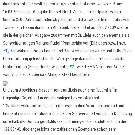
ihrer Herkunft liebevoll "Ludmilla" genannten Lokomotive, so z. B. am
16.08.2004 in der Ausgabe Kassel-Nord. Zu diesem Zeitpunkt waren
bereits 3500 Arbeitsstunden abgeleistet und die Lok sollte mehr als zwei
Tonnen am Haken durch den Ahnepark ziehen. Und am 02.07.2009 stellte
sie in der gleichen Ausgabe zusammen mit Dr. Liehr auch den ehemals als
Schweißer tätigen Rentner Rudolf Panitschka vor (Bild oben bzw. links,
*1
), der während Projektierung und Bau wertvolle Hinweise und tatkräftige
Unterstützung geleistet hatte. Wenige Tage danach leistete die Lok ihre
Probefahrt ab (Bild unten bzw. rechts,
*2
), wie die HNA in ihrem Artikel
vom 7. Juli 2009 über das Ahneparkfest berichtete.
Und zum Abschluss dieses Internetartikels noch eine "Ludmilla" in
Originalgröße, erbaut in der ehemaligen Lokomotivfabrik
"Oktoberrevolution" im seinerzeit sowjetischen Woroschilowgrad und
heute ukrainischen Luhansk und bei der Schwerarbeit vor einem Kesselzug
unterhalb der Dornburger Schlösser in Thüringen. Es handelt sich um die
132 034-0, also angesichts der zahlreichen Exemplare schon sehr