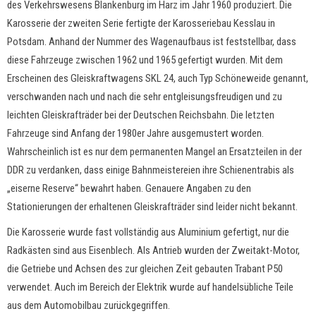
des Verkehrswesens Blankenburg im Harz im Jahr 1960 produziert. Die
Karosserie der zweiten Serie fertigte der Karosseriebau Kesslau in
Potsdam. Anhand der Nummer des Wagenaufbaus ist feststellbar, dass
diese Fahrzeuge zwischen 1962 und 1965 gefertigt wurden. Mit dem
Erscheinen des Gleiskraftwagens SKL 24, auch Typ Schöneweide genannt,
verschwanden nach und nach die sehr entgleisungsfreudigen und zu
leichten Gleiskrafträder bei der Deutschen Reichsbahn. Die letzten
Fahrzeuge sind Anfang der 1980er Jahre ausgemustert worden.
Wahrscheinlich ist es nur dem permanenten Mangel an Ersatzteilen in der
DDR zu verdanken, dass einige Bahnmeistereien ihre Schienentrabis als
„eiserne Reserve“ bewahrt haben. Genauere Angaben zu den
Stationierungen der erhaltenen Gleiskrafträder sind leider nicht bekannt.
Die Karosserie wurde fast vollständig aus Aluminium gefertigt, nur die
Radkästen sind aus Eisenblech. Als Antrieb wurden der Zweitakt-Motor,
die Getriebe und Achsen des zur gleichen Zeit gebauten Trabant P50
verwendet. Auch im Bereich der Elektrik wurde auf handelsübliche Teile
aus dem Automobilbau zurückgegriffen.