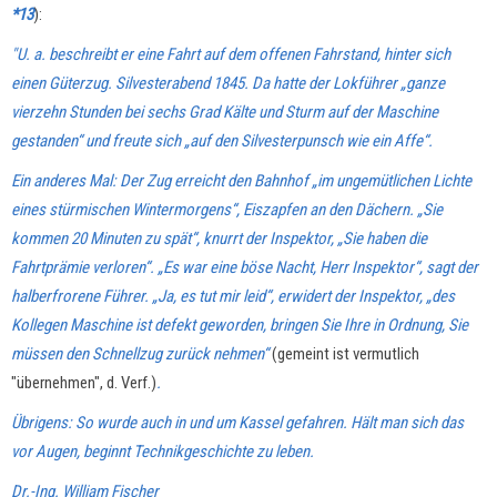
*13
):
"U. a. beschreibt er eine Fahrt auf dem offenen Fahrstand, hinter sich
einen Güterzug. Silvesterabend 1845. Da hatte der Lokführer „ganze
vierzehn Stunden bei sechs Grad Kälte und Sturm auf der Maschine
gestanden“ und freute sich „auf den Silvesterpunsch wie ein Affe“.
Ein anderes Mal: Der Zug erreicht den Bahnhof „im ungemütlichen Lichte
eines stürmischen Wintermorgens“, Eiszapfen an den Dächern. „Sie
kommen 20 Minuten zu spät“, knurrt der Inspektor, „Sie haben die
Fahrtprämie verloren“. „Es war eine böse Nacht, Herr Inspektor“, sagt der
halberfrorene Führer. „Ja, es tut mir leid“, erwidert der Inspektor, „des
Kollegen Maschine ist defekt geworden, bringen Sie Ihre in Ordnung, Sie
müssen den Schnellzug zurück
nehmen“
(gemeint ist vermutlich
"übernehmen", d. Verf.)
.
Übrigens: So wurde auch in und um Kassel gefahren. Hält man sich das
vor Augen, beginnt Technikgeschichte zu leben.
Dr.-Ing. William Fischer