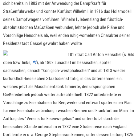
sich bereits in 1803 mit der Anwendung der Dampfkraft für
Straßenfuhrwerke und konnte Kurfürst Wilhelm I. in 1816 das Holzmodell
seines Dampfwagens vorführen. Wilhelm I., lebenslang den fürstlich-
absolutistischen Maßstäben verbunden, lehnte jedoch alle Pläne und
Vorschläge Henschels ab, weil er den ruhig-vornehmen Charakter seiner
Residenzstadt Cassel gewahrt haben wollte.
1817 trat Carl Anton Henschel (s. Bild
oben bzw. links,
*1
), ab 1803 zunächst im hessischen, später
sächsischen, danach "königlich-westphälischen" und ab 1813 wieder
kurfürstlich-hessischen Staatsdienst tätig, in das Unternehmen ein,
welches jetzt als Maschinenfabrik firmierte, den ursprünglichen
Gießereibetrieb jedoch weiter aufrechterhielt. 1822 unterbreitete er
Vorschläge zu Eisenbahnen für Bergwerke und entwarf später einen Plan
für eine Eisenbahnverbindung zwischen Bremen und Frankfurt am Main. Im
Auftrag des "Vereins für Eisenwegebau" und unterstützt durch die
hessischen Stände unternahm er 1832 eine Studienreise nach England.
Dort lernte er u. a. George Stephenson kennen, unter dessen Leitung 1825