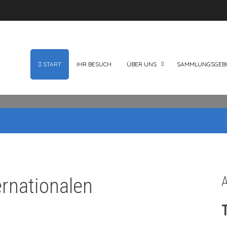
START
IHR BESUCH
ÜBER UNS
SAMMLUNGSGEBI
rnationalen