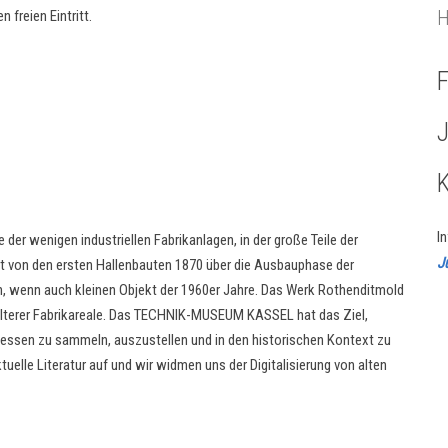
H
 freien Eintritt.
F
I
e der wenigen industriellen Fabrikanlagen, in der große Teile der
J
cht von den ersten Hallenbauten 1870 über die Ausbauphase der
, wenn auch kleinen Objekt der 1960er Jahre. Das Werk Rothenditmold
 älterer Fabrikareale. Das TECHNIK-MUSEUM KASSEL hat das Ziel,
essen zu sammeln, auszustellen und in den historischen Kontext zu
uelle Literatur auf und wir widmen uns der Digitalisierung von alten