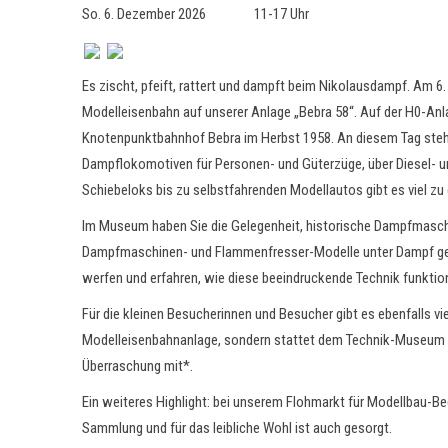
So. 6. Dezember 2026 11-17 Uhr
Es zischt, pfeift, rattert und dampft beim Nikolausdampf. Am 6
Modelleisenbahn auf unserer Anlage „Bebra 58“. Auf der H0-Anla
Knotenpunktbahnhof Bebra im Herbst 1958. An diesem Tag stehen
Dampflokomotiven für Personen- und Güterzüge, über Diesel-
Schiebeloks bis zu selbstfahrenden Modellautos gibt es viel zu
Im Museum haben Sie die Gelegenheit, historische Dampfmaschin
Dampfmaschinen- und Flammenfresser-Modelle unter Dampf geset
werfen und erfahren, wie diese beeindruckende Technik funktion
Für die kleinen Besucherinnen und Besucher gibt es ebenfalls vie
Modelleisenbahnanlage, sondern stattet dem Technik-Museum um
Überraschung mit*.
Ein weiteres Highlight: bei unserem Flohmarkt für Modellbau-Bed
Sammlung und für das leibliche Wohl ist auch gesorgt.