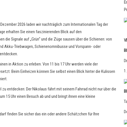
E
P
. Dezember 2026 laden wir nachträglich zum Internationalen Tag der
ge erhalten Sie einen faszinierenden Blick auf den
 die Signale auf „Grün“ und die Züge sausen über die Schienen: von
V
 und Akku-Triebwagen, Schienenomnibusse und Vorspann- oder
B
 entdecken.
D
en in Aktion zu erleben. Von 11 bis 17 Uhr werden viele der
1
zt. Beim Einheizen können Sie selbst einen Blick hinter die Kulissen
iert.
l zu entdecken: Der Nikolaus fährt mit seinem Fahrrad nicht nur über die
B
 15 Uhr einen Besuch ab und und bringt ihnen eine kleine
T
D
arf finden Sie sicher das ein oder andere Schätzchen für Ihre