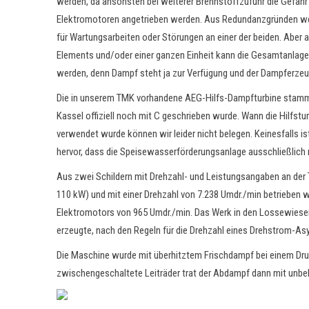
werden, da ansonsten bei weiterer Brennstoffzufuhr die Gefahr 
Elektromotoren angetrieben werden. Aus Redundanzgründen wer
für Wartungsarbeiten oder Störungen an einer der beiden. Aber au
Elements und/oder einer ganzen Einheit kann die Gesamtanlage w
werden, denn Dampf steht ja zur Verfügung und der Dampferzeu
Die in unserem TMK vorhandene AEG-Hilfs-Dampfturbine stammt a
Kassel offiziell noch mit C geschrieben wurde. Wann die Hilfs
verwendet wurde können wir leider nicht belegen. Keinesfalls i
hervor, dass die Speisewasserförderungsanlage ausschließlic
Aus zwei Schildern mit Drehzahl- und Leistungsangaben an der T
110 kW) und mit einer Drehzahl von 7.238 Umdr./min betrieben 
Elektromotors von 965 Umdr./min. Das Werk in den Lossewiesen
erzeugte, nach den Regeln für die Drehzahl eines Drehstrom-A
Die Maschine wurde mit überhitztem Frischdampf bei einem Druc
zwischengeschaltete Leiträder trat der Abdampf dann mit unbe