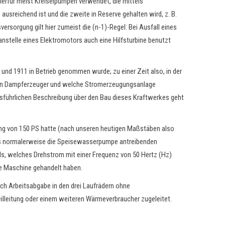
ierfür meist Kreiselpumpen verwendet, die mittels
ausreichend ist und die zweite in Reserve gehalten wird, z. B.
ersorgung gilt hier zumeist die (n-1)-Regel: Bei Ausfall eines
nstelle eines Elektromotors auch eine Hilfsturbine benutzt
nd 1911 in Betrieb genommen wurde; zu einer Zeit also, in der
lchen Dampferzeuger und welche Stromerzeugungsanlage
ausführlichen Beschreibung über den Bau dieses Kraftwerkes geht
tung von 150 PS hatte (nach unseren heutigen Maßstäben also
 des normalerweise die Speisewasserpumpe antreibenden
s, welches Drehstrom mit einer Frequenz von 50 Hertz (Hz)
e Maschine gehandelt haben.
ch Arbeitsabgabe in den drei Laufrädern ohne
lleitung oder einem weiteren Wärmeverbraucher zugeleitet.