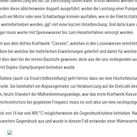
einer Überhitzung bis hin zur Zerstörung führen kann. In Kraftwerken werden h
den diese üblicherweise doppelt ausgeführt, wobei die L
eistung einer Pumpe 
ch ein Motor oder eine Schaltanlage können ausfallen, wie in der Elektrizitätsv
eiterbetrieben werden, ggf. mit einer kurzen Unterbrechung. Und dafür kann a
ger muss weiter mit Speisewasser bis zum Herunterfahren versorgt werden.
us dem dritten Kraftwerk "Cassels", welches in den Lossewiesen errichtet u
turbine bei welcher der mehrfachen Erweiterungen geliefert und damit für we
st dies aber bei der ersten Baustufe gewesen, denn aus der uns vorliegenden 
h mit Duplex-Dampfpumpen betrieben wurde.
urbine (auch zur Ersatzteilbestellung) geht hervor, dass sie eine Höchstleis
wurde. Sie beinhaltet ein Anpassgetriebe zur Herabsetzung auf die Drehzahl
, heute Standort der Müllverbrennungsanlage, war das erste Kraftwerk Kassel
synchronmotors bei gegebener Frequenz muss es sich also um eine sechspolig
k von 16 bar und 400 °C möglicherweise als Gegendruckturbine betrieben. Na
kanntem Gegendruck aus und wurde in diesem Fall entweder einer Wärmevertei