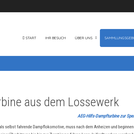
START
IHR BESUCH
ÜBER UNS
SAMMLUNGSGEBI
rbine aus dem Lossewerk
AEG-Hilfs-Dampfturbine zur Spei
er als selbst fahrende Dampflokomotive, muss nach dem Anheizen und beginn