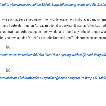
tt mitte oben sowie im rechten Bild die Labyrinthdichtung rechts und die drei L
 wie auch außer Betrieb genommen wurde wissen wir nicht, aber ganz offensi
ht uns heute, den inneren Aufbau mit den drei deckbandbeschaufelten Laufräd
ine und trat nach Arbeitsabgabe oben wieder aus. Über Labyrinthdichtungen w
e, von dem nur das Ritzel für die hohe Drehzahl des Turbinenteils zu sehen is
der rechts sowie im rechten Bild das Ritzel des Anpassgetriebes (je nach Endg
ermutlich als Fliehkraftregler ausgebildet
(je nach Endgerät Desktop-PC, Tabl