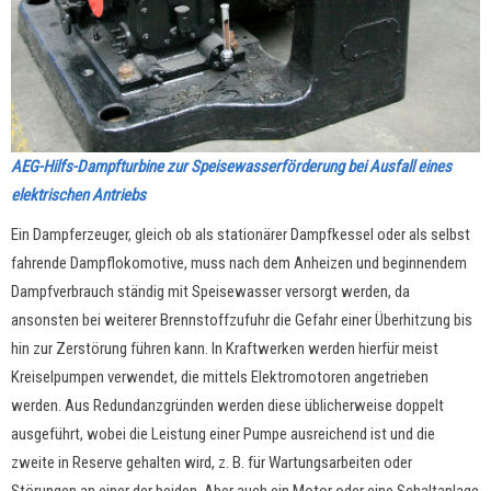
AEG-Hilfs-Dampfturbine zur Speisewasserförderung bei Ausfall eines
elektrischen Antriebs
Ein Dampferzeuger, gleich ob als stationärer Dampfkessel oder als selbst
fahrende Dampflokomotive, muss nach dem Anheizen und beginnendem
Dampfverbrauch ständig mit Speisewasser versorgt werden, da
ansonsten bei weiterer Brennstoffzufuhr die Gefahr einer Überhitzung bis
hin zur Zerstörung führen kann. In Kraftwerken werden hierfür meist
Kreiselpumpen verwendet, die mittels Elektromotoren angetrieben
werden. Aus Redundanzgründen werden diese üblicherweise doppelt
ausgeführt, wobei die L
eistung einer Pumpe ausreichend ist und die
zweite in Reserve gehalten wird, z. B. für Wartungsarbeiten oder
Störungen an einer der beiden. Aber auch ein Motor oder eine Schaltanlage