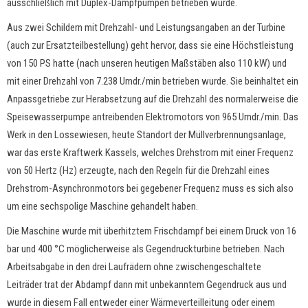
ausschließlich mit Duplex-Dampfpumpen betrieben wurde.
Aus zwei Schildern mit Drehzahl- und Leistungsangaben an der Turbine
(auch zur Ersatzteilbestellung) geht hervor, dass sie eine Höchstleistung
von 150 PS hatte (nach unseren heutigen Maßstäben also 110 kW) und
mit einer Drehzahl von 7.238 Umdr./min betrieben wurde. Sie beinhaltet ein
Anpassgetriebe zur Herabsetzung auf die Drehzahl des normalerweise die
Speisewasserpumpe antreibenden Elektromotors von 965 Umdr./min. Das
Werk in den Lossewiesen, heute Standort der Müllverbrennungsanlage,
war das erste Kraftwerk Kassels, welches Drehstrom mit einer Frequenz
von 50 Hertz (Hz) erzeugte, nach den Regeln für die Drehzahl eines
Drehstrom-Asynchronmotors bei gegebener Frequenz muss es sich also
um eine sechspolige Maschine gehandelt haben.
Die Maschine wurde mit überhitztem Frischdampf bei einem Druck von 16
bar und 400 °C möglicherweise als Gegendruckturbine betrieben. Nach
Arbeitsabgabe in den drei Laufrädern ohne zwischengeschaltete
Leiträder trat der Abdampf dann mit unbekanntem Gegendruck aus und
wurde in diesem Fall entweder einer Wärmeverteilleitung oder einem