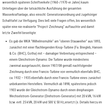
wesentlich späteren Schriftverkehr (1960-/1970-er Jahre) kaum
Unterlagen über die tatsächliche Ausführung der gesamten
Wasserkraftanlage, also einschl. Generatoranordnung und zugehöriger
Schalttafel zur Verfügung. Dies ließ viele Fragen offen, bis wesentlich
später eine nie realisierte "Project-Zeichnung" auftauchte und damit
letzte Zweifel beseitigte:
Es gab die WKA "Wilhelmsmühle" am "oberen Stauweiher" aus 1893,
zunächst mit einer flachliegenden Knop-Turbine (Fa. Briegleb, Hansen
& Co. (BHC), Gotha) mit – damaliger Verbreitung entsprechend –
einem Gleichstrom-Dynamo. Die Turbine wurde mindestens
zweimal ausgetauscht, davon 1907/08 gemäß nachfolgender
Zeichnung durch eine Francis-Turbine von vermutlich ebenfalls BHC,
ca. 1932
– 1935 ebenfalls durch eine Francis-Turbine eines zunächst
unbekannten Herstellers.
Vermutlich ab 1898, spätestens jedoch
1903 wurde der Gleichstrom-Dynamo durch einen dreiphasigen
Wechselstrom-Generator (Drehstrom-Generator) mit 20 kVA, 16 kW
bzw. evtl. 25 kVA, 20 kW und 500 V, 50 Hz,ersetzt (s. Details hierzu im