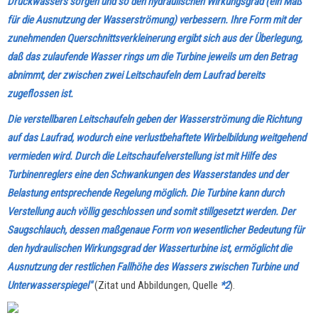
Druckwassers sorgen und so den hydraulischen Wirkungsgrad (ein Maß
für die Ausnutzung der Wasserströmung) verbessern. Ihre Form mit der
zunehmenden Querschnittsverkleinerung ergibt sich aus der Überlegung,
daß das zulaufende Wasser rings um die Turbine jeweils um den Betrag
abnimmt, der zwischen zwei Leitschaufeln dem Laufrad bereits
zugeflossen ist.
Die verstellbaren Leitschaufeln geben der Wasserströmung die Richtung
auf das Laufrad, wodurch eine verlustbehaftete Wirbelbildung weitgehend
vermieden wird. Durch die Leitschaufelverstellung ist mit Hilfe des
Turbinenreglers eine den Schwankungen des Wasserstandes und der
Belastung entsprechende Regelung möglich. Die Turbine kann durch
Verstellung auch völlig geschlossen und somit stillgesetzt werden. Der
Saugschlauch, dessen maßgenaue Form von wesentlicher Bedeutung für
den hydraulischen Wirkungsgrad der Wasserturbine ist, ermöglicht die
Ausnutzung der restlichen Fallhöhe des Wassers zwischen Turbine und
Unterwasserspiegel"
(Zitat und Abbildungen, Quelle
*2
).