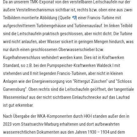
Da an unserem TMK-Exponat von den verstellbaren Leitschaufeln nur der
äußere Verstellmechanismus sichtbar ist, rechts bzw. oben eine aus zwei
Teilbildern montierte Abbildung (Quelle
*3
) einer Francis-Turbine mit
aufgeschnittenem Turbinengehäuse und Turbinenauslauf. Im linken Teilbild
sind die Leitschaufeln praktisch geschlossen, aber nicht dicht. Die Turbine
wird nicht anlaufen, aber Wasser sickert in geringen Mengen hindurch, was
nur durch einen geschlossenen Oberwasserschieber bzw.
Kugelhahnverschluss verhindert werden kann. Dies ist in Kraftwerken
Standard, so z.B. bei den Pumpspeicher-Kraftwerken Waldeck I mit
stehenden und II mit liegenden Francis-Turbinen, aber nicht in kleinen
Anlagen wie der Energieversorgung von "Rittergut Züschen" und "Schloss
Garvensburg". Oben rechts sind die Leitschaufeln geöffnet, der tangentiale
Wassereinlauf aus der nicht sichtbaren Einlaufschnecke auf das Laufrad
ist gut erkennbar.
Nach Übergabe der WKA-Komponenten durch HKH standen außer den in
2023 vom Staatsarchiv Marburg erhaltenen und dort aufbewahrten
wasserrechtlichen Dokumenten aus den Jahren 1930 – 1934 und dem