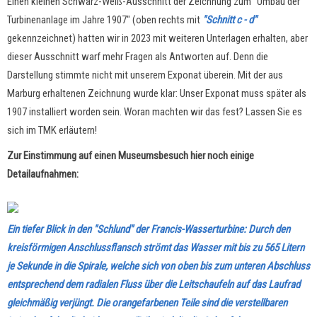
Einen kleinen Schwarz-Weiß-Ausschnitt der Zeichnung zum "Umbau der
Turbinenanlage im Jahre 1907" (oben rechts mit
"Schnitt c - d"
gekennzeichnet) hatten wir in 2023 mit weiteren Unterlagen erhalten, aber
dieser Ausschnitt warf mehr Fragen als Antworten auf. Denn die
Darstellung stimmte nicht mit unserem Exponat überein. Mit der aus
Marburg erhaltenen Zeichnung wurde klar: Unser Exponat muss später als
1907 installiert worden sein. Woran machten wir das fest? Lassen Sie es
sich im TMK erläutern!
Zur Einstimmung auf einen Museumsbesuch hier noch einige
Detailaufnahmen:
Ein tiefer Blick in den "Schlund" der Francis-Wasserturbine: Durch den
kreisförmigen Anschlussflansch strömt das Wasser mit bis zu 565 Litern
je Sekunde in die Spirale, welche sich von oben bis zum unteren Abschluss
entsprechend dem radialen Fluss über die Leitschaufeln auf das Laufrad
gleichmäßig verjüngt.
Die orangefarbenen Teile sind die verstellbaren