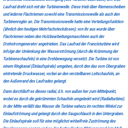
Laufrad dreht sich mit der Turbinenwelle. Diese trieb über Riemenscheiben
und lederne Flachriemen sowohl eine Transmissionswelle als auch den
Turbinenregler an. Die Transmissionswelle hatte eine Verteilungsfunktion
(ähnlich den heutigen Mehrfachsteckdosen); von ihr aus wurde über
Flachriemen neben den Holzbearbeitungsmaschinen auch der
Drehstromgenerator angetrieben. Das Laufrad der Francisturbine wird
infolge der Umlenkung der Wasserströmung (durch die Krümmung der
Turbinenschaufeln) in eine Drehbewegung versetzt. Die Turbine ist von
einem Ringkanal (Einlaufspirale) umgeben, durch den das vom Obergraben
eintretende Druckwasser, vorbei an den verstellbaren Leitschaufeln, an
den Außenrand des Laufrades gelangt.
Dann durchläuft es dieses radial, d.h. von außen her zum Mittelpunkt,
wobei es durch die gekrümmten Schaufeln umgelenkt wird (Radialturbine).
In der Mitte verläßt das Wasser die Turbine nahezu im rechten Winkel zur
Einlaufströmung und gelangt durch den Saugschlauch in den
Untergraben.
Die Einlaufspirale soll für eine möglichst wirbelfreie Zuströmung des