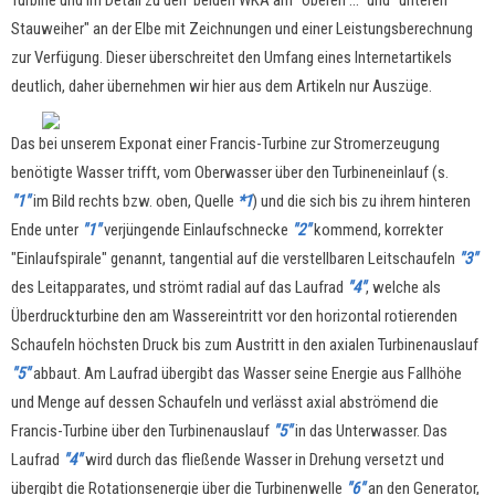
Turbine und im Detail zu den beiden WKA am "oberen ..." und "unteren
Stauweiher" an der Elbe mit Zeichnungen und einer Leistungsberechnung
zur Verfügung. Dieser überschreitet den Umfang eines Internetartikels
deutlich, daher übernehmen wir hier aus dem Artikeln nur Auszüge.
Das bei unserem Exponat einer Francis-Turbine zur Stromerzeugung
benötigte Wasser trifft, vom Oberwasser über den Turbineneinlauf (s.
"1"
im Bild rechts bzw. oben, Quelle
*1
) und die sich bis zu ihrem hinteren
Ende unter
"1"
verjüngende Einlaufschnecke
"2"
kommend, korrekter
"Einlaufspirale" genannt, tangential auf die verstellbaren Leitschaufeln
"3"
des Leitapparates, und strömt radial auf das Laufrad
"4"
, welche als
Überdruckturbine den am Wassereintritt vor den horizontal rotierenden
Schaufeln höchsten Druck bis zum Austritt in den axialen Turbinenauslauf
"5"
abbaut. Am Laufrad übergibt das Wasser seine Energie aus Fallhöhe
und Menge auf dessen Schaufeln und verlässt axial abströmend die
Francis-Turbine über den Turbinenauslauf
"5"
in das Unterwasser. Das
Laufrad
"4"
wird durch das fließende Wasser in Drehung versetzt und
übergibt die Rotationsenergie über die Turbinenwelle
"6"
an den Generator,