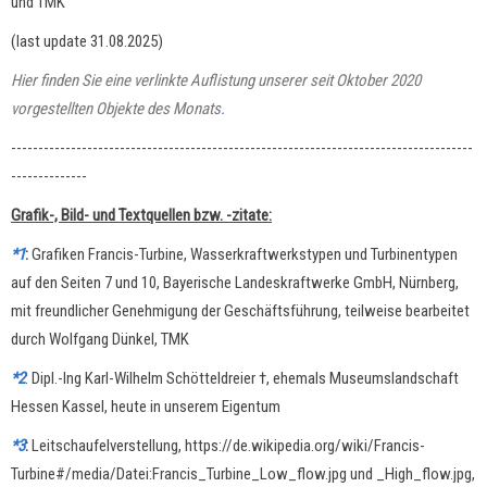
und TMK
(last update 31.08.2025)
Hier finden Sie eine verlinkte Auflistung unserer seit Oktober 2020
vorgestellten Objekte des Monats
.
-------------------------------------------------------------------------------------
--------------
Grafik-, Bild- und Textquellen bzw. -zitate:
*1
:
Grafiken Francis-Turbine, Wasserkraftwerkstypen und Turbinentypen
auf den Seiten 7 und 10, Bayerische Landeskraftwerke GmbH, Nürnberg,
mit freundlicher Genehmigung der Geschäftsführung, teilweise bearbeitet
durch Wolfgang Dünkel, TMK
*2
:
Dipl.-Ing Karl-Wilhelm Schötteldreier †, ehemals Museumslandschaft
Hessen Kassel, heute in unserem Eigentum
*3
:
Leitschaufelverstellung, https://de.wikipedia.org/wiki/Francis-
Turbine#/media/Datei:Francis_Turbine_Low_flow.jpg und _High_flow.jpg,