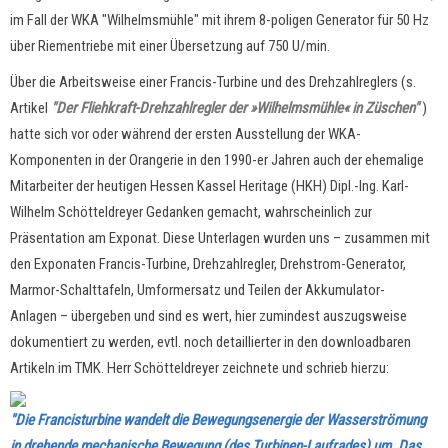
im Fall der WKA "Wilhelmsmühle" mit ihrem 8-poligen Generator für 50 Hz
über Riementriebe mit einer Übersetzung auf 750 U/min.
Über die Arbeitsweise einer Francis-Turbine und des Drehzahlreglers (s.
Artikel
"Der Fliehkraft-Drehzahlregler der »Wilhelmsmühle« in Züschen"
)
hatte sich vor oder während der ersten Ausstellung der WKA-
Komponenten in der Orangerie in den 1990-er Jahren auch der ehemalige
Mitarbeiter der heutigen Hessen Kassel Heritage (HKH) Dipl.-Ing. Karl-
Wilhelm Schötteldreyer Gedanken gemacht, wahrscheinlich zur
Präsentation am Exponat. Diese Unterlagen wurden uns
– zusammen mit
den Exponaten Francis-Turbine, Drehzahlregler, Drehstrom-Generator,
Marmor-Schalttafeln, Umformersatz und Teilen der Akkumulator-
Anlagen –
übergeben und sind es wert, hier zumindest auszugsweise
dokumentiert zu werden, evtl. noch detaillierter in den downloadbaren
Artikeln im TMK. Herr Schötteldreyer zeichnete und schrieb hierzu:
"Die Francisturbine wandelt die Bewegungsenergie der Wasserströmung
in drehende mechanische Bewegung (des Turbinen-Laufrades) um. Das