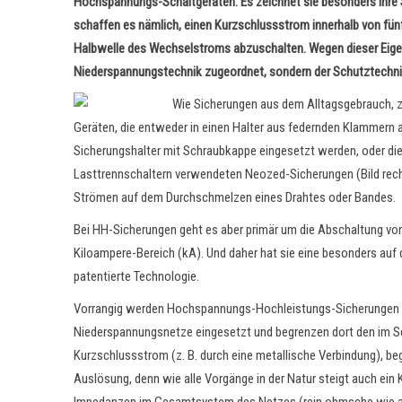
Hochspannungs-Schaltgeräten. Es zeichnet sie besonders ihre S
schaffen es nämlich, einen Kurzschlussstrom innerhalb von fün
Halbwelle des Wechselstroms abzuschalten. Wegen dieser Eigens
Niederspannungstechnik zugeordnet, sondern der Schutztechnik.
Wie Sicherungen aus dem Alltagsgebrauch, z.
Geräten, die entweder in einen Halter aus
federnden Klammern auf
Sicherungshalter mit Schraubkappe eingesetzt werden, oder di
Lasttrennschaltern verwendeten Neozed-Sicherungen (Bild rech
Strömen auf dem Durchschmelzen eines Drahtes oder Bandes.
Bei HH-Sicherungen geht es aber primär um die Abschaltung vo
Kiloampere-Bereich (kA). Und daher hat sie eine besonders auf
patentierte Technologie.
Vorrangig werden Hochspannungs-Hochleistungs-Sicherungen im
Niederspannungsnetze eingesetzt und begrenzen dort den im S
Kurzschlussstrom (z. B. durch eine metallische Verbindung), beg
Auslösung, denn wie alle Vorgänge in der Natur steigt auch ein 