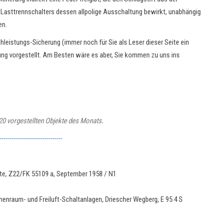
s Lasttrennschalters dessen allpolige Ausschaltung bewirkt, unabhängig
en.
eistungs-Sicherung (immer noch für Sie als Leser dieser Seite ein
gung vorgestellt. Am Besten wäre es aber, Sie kommen zu uns ins
2020 vorgestellten Objekte des Monats
.
--------------------------------
te, Z22/FK 55109 a, September 1958 / N1
nraum- und Freiluft-Schaltanlagen, Driescher Wegberg, E 95 4 S