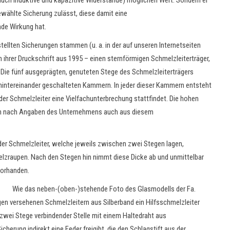
h induktive und kapazitive Widerstände) möglichen Wert. Sondern er
gewählte Sicherung zulässt, diese damit eine
de Wirkung hat.
tellten Sicherungen stammen (u. a. in der auf unseren Internetseiten
ihrer Druckschrift aus 1995 – einen sternförmigen Schmelzleiterträger,
. Die fünf ausgeprägten, genuteten Stege des Schmelzleiterträgers
hintereinander geschalteten Kammern. In jeder dieser Kammern entsteht
er Schmelzleiter eine Vielfachunterbrechung stattfindet. Die hohen
ich nach Angaben des Unternehmens auch aus diesem
er Schmelzleiter, welche jeweils zwischen zwei Stegen lagen,
elzraupen. Nach den Stegen hin nimmt diese Dicke ab und unmittelbar
vorhanden.
Wie das neben-(oben-)stehende Foto des Glasmodells der Fa.
gen versehenen Schmelzleitern aus Silberband ein Hilfsschmelzleiter
n zwei Stege verbindender Stelle mit einem Haltedraht aus
erung indirekt eine Feder freigibt, die den Schlagstift aus der