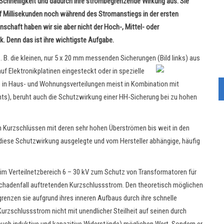
chnelligkeit und dadurch ihre strombegrenzende Wirkung aus. Sie
f Millisekunden noch während des Stromanstiegs in der ersten
chaft haben wir sie aber nicht der Hoch-, Mittel- oder
 Denn das ist ihre wichtigste Aufgabe.
 B. die kleinen, nur 5 x 20 mm messenden Sicherungen (Bild links) aus
 Elektronikplatinen eingesteckt oder in spezielle
e in Haus- und Wohnungsverteilungen meist in Kombination mit
ts), beruht auch die Schutzwirkung einer HH-Sicherung bei zu hohen
n Kurzschlüssen mit deren sehr hohen Überströmen bis weit in den
 diese Schutzwirkung ausgelegte und vom Hersteller abhängige, häufig
 Verteilnetzbereich 6 – 30 kV zum Schutz von Transformatoren für
chadenfall auftretenden Kurzschlussstrom. Den theoretisch möglichen
renzen sie aufgrund ihres inneren Aufbaus durch ihre schnelle
Kurzschlussstrom nicht mit unendlicher Steilheit auf seinen durch