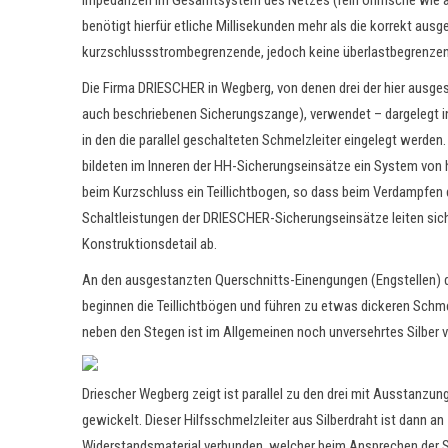
Impedanzen im Gesamtsystem des Netzes (rein ohmsche wie auc
benötigt hierfür etliche Millisekunden mehr als die korrekt aus
kurzschlussstrombegrenzende, jedoch keine überlastbegrenzen
Die Firma DRIESCHER in Wegberg, von denen drei der hier ausges
auch beschriebenen Sicherungszange), verwendet – dargelegt in 
in den die parallel geschalteten Schmelzleiter eingelegt werden
bildeten im Inneren der HH-Sicherungseinsätze ein System von 
beim Kurzschluss ein Teillichtbogen, so dass beim Verdampfen d
Schaltleistungen der DRIESCHER-Sicherungseinsätze leiten s
Konstruktionsdetail ab.
An den ausgestanzten Querschnitts-Einengungen (Engstellen) d
beginnen die Teillichtbögen und führen zu etwas dickeren Schm
neben den Stegen ist im Allgemeinen noch unversehrtes Silber 
Driescher Wegberg zeigt ist parallel zu den drei mit Ausstanzun
gewickelt. Dieser Hilfsschmelzleiter aus Silberdraht ist dann a
Widerstandsmaterial verbunden, welcher beim Ansprechen der Sich