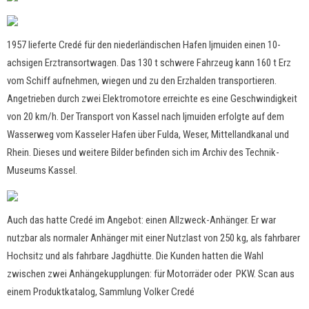
1957 lieferte Credé für den niederländischen Hafen Ijmuiden einen 10-
achsigen Erztransortwagen. Das 130 t schwere Fahrzeug kann 160 t Erz
vom Schiff aufnehmen, wiegen und zu den Erzhalden transportieren.
Angetrieben durch zwei Elektromotore erreichte es eine Geschwindigkeit
von 20 km/h. Der Transport von Kassel nach Ijmuiden erfolgte auf dem
Wasserweg vom Kasseler Hafen über Fulda, Weser, Mittellandkanal und
Rhein. Dieses und weitere Bilder befinden sich im Archiv des Technik-
Museums Kassel.
Auch das hatte Credé im Angebot: einen Allzweck-Anhänger. Er war
nutzbar als normaler Anhänger mit einer Nutzlast von 250 kg, als fahrbarer
Hochsitz und als fahrbare Jagdhütte. Die Kunden hatten die Wahl
zwischen zwei Anhängekupplungen: für Motorräder oder PKW. Scan aus
einem Produktkatalog, Sammlung Volker Credé