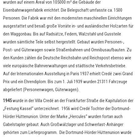
wurden auf einem Areal von 105000 m² die Gebäude der
Eisenbahnwagenfabrik errichtet. Die Belegschaft umfasste ca. 1500
Personen. Die Fabrik war mit den modernsten maschinellen Einrichtungen
ausgestattet und besaß große Vorräte in- und ausländischer Holzarten für
den Waggonbau. Bis auf Radsätze, Federn, Walzstahl und Gussteile
wurden sämtliche Teile selbst hergestellt. Gebaut wurden Personen-,
Post- und Güterwagen sowie Straßenbahnen und Omnibusaufbauten. Zu
den Kunden zählen die Deutsche Reichsbahn und Reichspost ebenso wie
viele europäische Bahnverwaltungen und städtische Verkehrsbetriebe.
Auf der Internationalen Ausstellung in Paris 1937 erhielt Credé zwei Grand
Prix und ein Ehrendiplom. Bis zum 1. Juli 1939 wurden 21311 Fahrzeuge
abgeliefert (Personenwagen, Güterwagen).
1945
wurde in der Villa Credé an der Frankfurter Straße die Kapitulation der
„Festung Kassel“ unterzeichnet. 1956 wird Credé Tochter der Dortmund-
Hörder Hüttenunion. Unter der Marke „Hercules“ wurden fortan auch
Gabelstapler gebaut. Auch Großwälzlager und Schwerlast-Anhänger
gehörten zum Lieferprogramm. Die Dortmund-Hörder Hüttenunion wurde