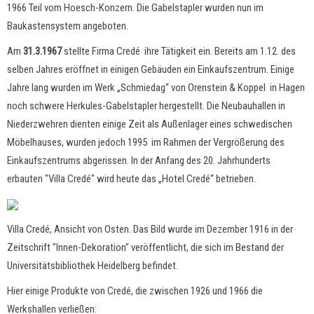
1966 Teil vom Hoesch-Konzern. Die Gabelstapler wurden nun im
Baukastensystem angeboten.
Am
31.3.1967
stellte Firma Credé ihre Tätigkeit ein. Bereits am 1.12. des
selben Jahres eröffnet in einigen Gebäuden ein Einkaufszentrum. Einige
Jahre lang wurden im Werk „Schmiedag“ von Orenstein & Koppel in Hagen
noch schwere Herkules-Gabelstapler hergestellt. Die Neubauhallen in
Niederzwehren dienten einige Zeit als Außenlager eines schwedischen
Möbelhauses, wurden jedoch 1995 im Rahmen der Vergrößerung des
Einkaufszentrums abgerissen. In der Anfang des 20. Jahrhunderts
erbauten "Villa Credé" wird heute das „Hotel Credé“ betrieben.
Villa Credé, Ansicht von Osten. Das Bild wurde im Dezember 1916 in der
Zeitschrift "Innen-Dekoration" veröffentlicht, die sich im Bestand der
Universitätsbibliothek Heidelberg befindet.
Hier einige Produkte von Credé, die zwischen 1926 und 1966 die
Werkshallen verließen: