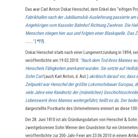
Das war Carl Anton Oskar Henschel, dem Enkel des "eifrigen P
Fabrikhallen nach der Jubiläumslok-Auslieferung passierte am 
Angehörigen vom Kasseler Bahnhof Richtung Zwehren. Die Halte
Menschen stiegen hier aus und folgten einer Blaskapelle. Das Zi
......"
(
*11
).
Oskar Henschel starb nach einer Lungenentzündung in 1894, se
veröffentlichte am 19.02.2010:
"Nach dem Tod ihres Mannes wurde
Henschels Fähigkeiten anerkannt wurden. Sie setzte auf Heiß
Sohn Carl
(auch Karl Anton, d. Aut.)
akribisch darauf vor, dass 
Zeitpunkt war Henschel der größte Lokomotivbauer Europas, di
viele Jahre eine Randnotiz der (männlichen) Geschichtsschreib
Lebenswerk ihres Mannes weitergeführt, heißt es da. Der bedeu
dargestellte Postkarte des Unternehmens erinnert an diese 100-
Der 28. Juni 1810 ist als Gründungsdatum von Henschel & Sohn 
zweitgeborenen Sohn Werner den Grundstein für ein Unternehm
veröffentlichte zur 200-Jahr-Feier am 23.06.2010 in einem Artik