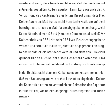
wieder und zeigt, dass bereits nach kurzer Zeit das Ende der F
in Grün dargestellten Kolben abgeben kann. Kurz vor Ende des 
Verdichtung des Restdampfes einleiten. Die rot umrandete Fläc
Kolbenfläche
ein Maß für die nicht konstante Kraft, die auf den
benötigt wird ist sie ein Maß für die abgegebene Leistung, welc
Kesselüberdruck von 5,5 atü (veraltete Dimension, aktuell 53,9
Kolbenarbeit von 37,5 kNm oder 37,5 kWs. Bei einer angegeben
werden und somit die indizierte, nicht die abgegebene Leistung 
Kesselüberdruck ein statischer Wert ist und nicht den Druckverl
geringer. Und da auch bei der ersten Henschel-Lokomotive "DRA
erbrachte Kolbenarbeit und damit die Leistung nochmals geringer
In der Realität sieht dann ein Kolbenschieber zusammen mit dem 
äußeren Steuerung aus wie rechts bzw. oben abgebildet. Kolbensc
der Kettentrieb unten ist vermutlich zur Animation des Exponat
Internetartikel, wie bereits dargelegt, zu umfangreich und kan
werden.