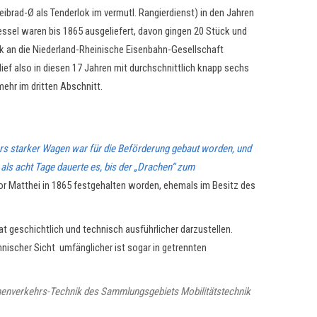
brad-Ø als Tenderlok im vermutl. Rangierdienst) in den Jahren
ssel waren bis 1865 ausgeliefert, davon gingen 20 Stück und
k an die Niederland-Rheinische Eisenbahn-Gesellschaft
ef also in diesen 17 Jahren mit durchschnittlich knapp sechs
ehr im dritten Abschnitt.
ers starker Wagen war für die Beförderung gebaut worden, und
 als acht Tage dauerte es, bis der „Drachen“ zum
dor Matthei in 1865 festgehalten worden, ehemals im Besitz des
t geschichtlich und technisch ausführlicher darzustellen.
nischer Sicht umfänglicher ist sogar in getrennten
enenverkehrs-Technik des Sammlungsgebiets Mobilitätstechnik