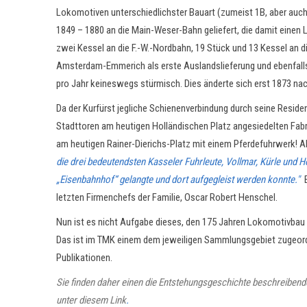
Lokomotiven unterschiedlichster Bauart (zumeist 1B, aber auch
1849 – 1880 an die Main-Weser-Bahn geliefert, die damit einen
zwei Kessel an die F.-W.-Nordbahn, 19 Stück und 13 Kessel an
Amsterdam-Emmerich als erste Auslandslieferung und ebenfalls 
pro Jahr keineswegs stürmisch. Dies änderte sich erst 1873 na
Da der Kurfürst jegliche Schienenverbindung durch seine Residen
Stadttoren am heutigen Holländischen Platz angesiedelten Fab
am heutigen Rainer-Dierichs-Platz mit einem Pferdefuhrwerk! Ab
die drei bedeutendsten Kasseler Fuhrleute, Vollmar, Kürle und H
„Eisenbahnhof“ gelangte und dort aufgegleist werden konnte."
letzten Firmenchefs der Familie, Oscar Robert Henschel.
Nun ist es nicht Aufgabe dieses, den 175 Jahren Lokomotivbau i
Das ist im TMK einem dem jeweiligen Sammlungsgebiet zugeordne
Publikationen.
Sie finden daher einen die Entstehungsgeschichte beschreiben
unter diesem Link
.