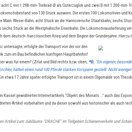
 acht C mit 1.298-mm-Treibrad-Ø als Güterzuglok und zwei B mit 1.200-mm-Trei
 Lokomotivbestand von 130 Stück auswies. Die e
rsten 100 Lokomotiven und Ke
 die Main-Weser-Bahn, acht Stück an die Hannoversche Staatsbahn, sechs Stüc
sechs Stück an die Westphälische Eisenbahn. Die Lokomotivauslieferung verli
ch dem deutsch-französischen Krieg und dem Beginn der Gründerjahre. Hierzu m
z untersagte, erfolgte der Transport von der vor den
rik zum im Bau befindlichen künftigen Hauptbahnhof
er was für einem? (Zitat und Bild rechts bzw. oben,
*6
):
"Ein eigener, besond
orchler, hatten einen rund 100 Pferde starken Vorspann gestellt. Nicht weniger
Ein etwa 17 Jahre später erfolgter Transport ist in einem Ölgemälde von Theo
n Kassel gewidmeten Internetartikels "Objekt des Monats ..." auch das Expona
ten Artikel vorbehalten und da dieser sowohl aus historischer als auch tech
den Artikel zum Jubiläums-"DRACHE" im Teilgebiet Schienenverkehr und Schi