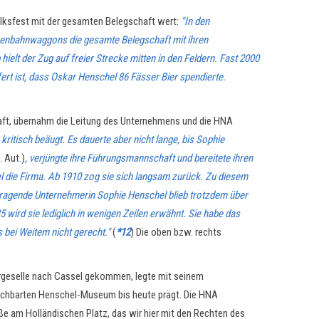
olksfest mit der gesamten Belegschaft wert:
"In den
isenbahnwaggons die gesamte Belegschaft mit ihren
t der Zug auf freier Strecke mitten in den Feldern. Fast 2000
ert ist, dass Oskar Henschel 86 Fässer Bier spendierte.
haft, übernahm die Leitung des Unternehmens und die HNA
itisch beäugt. Es dauerte aber nicht lange, bis Sophie
. Aut.)
, verjüngte ihre Führungsmannschaft und bereitete ihren
el die Firma. Ab 1910 zog sie sich langsam zurück. Zu diesem
sragende Unternehmerin Sophie Henschel blieb trotzdem über
 wird sie lediglich in wenigen Zeilen erwähnt. Sie habe das
 bei Weitem nicht gerecht."
(
*12
) Die oben bzw. rechts
ergeselle nach Cassel gekommen, legte mit seinem
achbarten Henschel-Museum bis heute prägt. Die HNA
aße am Holländischen Platz, das wir hier mit den Rechten des