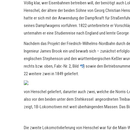
Völlig klar, wer Eisenbahnen betreiben will, der benötigt auch 
Henschel, der ältere der beiden Söhne von Georg Christian Hen
hatte er sich mit der Anwendung der Dampfkraft für Straßenfuhr
seines Dampfwagens vorführen. 1822 unterbreitete er Vorschlä
unternahm er eine Studienreise nach England und lernte Georg
Nachdem das Projekt der Friedrich-Wilhelms-Nordbahn durch den
Ingenieur James Brook ein und bewarb sich – zunächst erfolgl
englischen Stephenson und den württembergischen Keßler wurden 
rechts bzw. oben, Fabr.-Nr. 2, Bild
*5
) sowie den Betriebsnummern
22 weitere zwei in 1849 geliefert.
von Henschel geliefert, darunter auch zwei, welche die Norris
also vor den beiden unter dem Stehkessel angeordneten Treibac
zeigt, 1B-Lokomotiven mit weit überhängenden Massen. Das Bild
Die zweite Lokomotivlieferung von Henschel war für die Main-