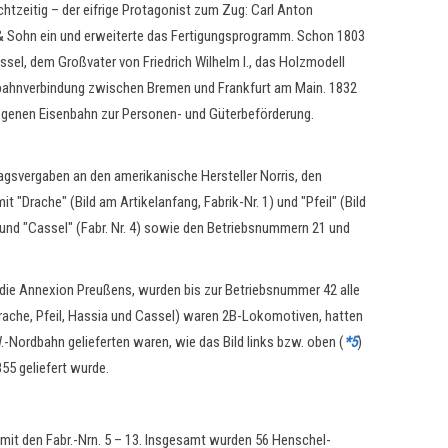
htzeitig – der eifrige Protagonist zum Zug: Carl Anton
 & Sohn ein und erweiterte das Fertigungsprogramm. Schon 1803
sel, dem Großvater von Friedrich Wilhelm I., das Holzmodell
enbahnverbindung zwischen Bremen und Frankfurt am Main. 1832
ogenen Eisenbahn zur Personen- und Güterbeförderung.
agsvergaben an den amerikanische Hersteller Norris, den
Drache" (Bild am Artikelanfang, Fabrik-Nr. 1) und "Pfeil" (Bild
 und "Cassel" (Fabr. Nr. 4) sowie den Betriebsnummern 21 und
die Annexion Preußens, wurden bis zur Betriebsnummer 42 alle
(Drache, Pfeil, Hassia und Cassel) waren 2B-Lokomotiven, hatten
-Nordbahn gelieferten waren, wie das Bild links bzw. oben (
*5
)
55 geliefert wurde.
it den Fabr.-Nrn. 5 – 13. Insgesamt wurden 56 Henschel-