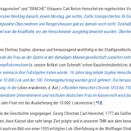
rotagonisten" und "DRACHE"-Erbauers Carl Anton Henschel ein regelrechtes V
ersten Werktag danach, einem Montag, gar nichts. Dafür transportierten 36 E
punkte Oberzwehren und Rengershausen gab es damals noch nicht. Deshalb hiel
el war die Knallhütte, wo die Henschelaner ausgiebig bewirtet wurden. Überlief
ine Ehefrau Sophie, überaus und herausragend wohltätig in der Stadtgesellsc
 die Frau an der Spitze in der damaligen Männergesellschaft zunächst sehr kr
dampflokomotiven
(s. unsere Artikel zum Schmidt´schen Rauchrohrüberhitzer, d
er einmal in ihre Fußstapfen treten würde. 16 Jahre lang leitete Sophie Hensch
e 10.000 Lok und der 100. Firmengeburtstag wurden groß gefeiert. Die herau
ung. In der
(oben erwähnten, d. Aut.)
offiziellen Henschel-Chronik 1810 bis 1935
tendsten Unternehmerin und reichsten deutschen Frau im Kaiserreich wird das
Jahr-Feier mit der Auslieferung der 10.000. Lokomotive (
*13
).
in die Geschichte eingegangen. Georg Christian Carl Henschel, 1777 als Gieß
en, dass Kassel über sehr lange Zeit prägte und in unserem TMK wie dem ben
el auch ein Bild von einer 1935 erfolgten Lok-Überführung in die Wolfhager Str