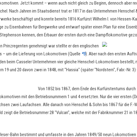
Lokomotiven. Jetzt kommt – wenn auch nicht gleich zu Beginn, dennoch aber rec
schel. Nach Jahren im Staatsdienst trat er 1817 in das Unternehmen Henschel
werke beschäftigt und konnte bereits 1816 Kurfürst Wilhelm I. von Hessen-Kas
ge zu Eisenbahnen für Bergwerke und entwarf später einen Plan für eine Eis
e Stephenson kennen, den Erbauer der ersten durch eine Dampflokomotive gez
 Prinzregenten genehmigt war stellte er den englischen
os – um die Lieferung von Lokomotiven (Quelle
*5
).
Aber nach den ersten Auftr
beim Casseler Unternehmen vier gleiche Henschel-Lokomotiven bestellt, mit "
 19 und 20 davon zwei in 1848, mit "Hassia" (später "Nordstern", Fabr.-Nr. 3)
Von 1852 bis 1867, dem Ende des Kurfürstentums durch 
-Lokomotiven mit den Betriebsnummern 1 und 4 ersetzten
. Nur die vier ersten 
hsen zwei Laufachsen. Alle danach von Henschel & Sohn bis 1867 für die F.-W.
 zeigt die Betriebsnummer 28 "Vulcan", welche mit der Fabriknummer 21 in 18
Weser-Bahn bestimmt und umfasste in den Jahren 1849/50 neun Lokomotiven m