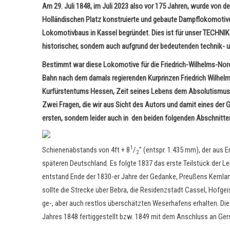
Am 29. Juli 1848, im Juli 2023 also vor 175 Jahren, wurde von
Holländischen Platz konstruierte und gebaute Dampflokomotive
Lokomotivbaus in Kassel begründet. Dies ist für unser TECHNIK
historischer, sondern auch aufgrund der bedeutenden technik- u
Bestimmt war diese Lokomotive für die Friedrich-Wilhelms-Nor
Bahn nach dem damals regierenden Kurprinzen Friedrich Wilhelm I
Kurfürstentums Hessen, Zeit seines Lebens dem Absolutismus ve
Zwei Fragen, die wir aus Sicht des Autors und damit eines der 
ersten, sondern leider auch in den beiden folgenden Abschnit
1
Schienenabstands von 4ft + 8
/
" (entspr. 1.435 mm), der aus
2
späteren Deutschland. Es folgte 1837 das erste Teilstück der L
entstand Ende der 1830-er Jahre der Gedanke, Preußens Kernl
sollte die Strecke über Bebra, die Residenzstadt Cassel, Ho
ge-, aber auch restlos überschätzten Weserhafens erhalten. 
Jahres 1848 fertiggestellt bzw. 1849 mit dem Anschluss an Ge