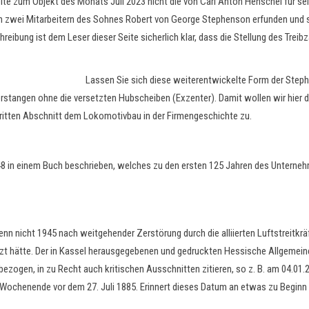
eite zum Objekt des Monats Juli 2023 nicht die von Carl Anton Henschel für
n zwei Mitarbeitern des Sohnes Robert von George Stephenson erfunden und s
ibung ist dem Leser dieser Seite sicherlich klar, dass die Stellung des Treib
Lassen Sie sich diese weiterentwickelte Form der Steph
rstangen ohne die versetzten Hubscheiben (Exzenter). Damit wollen wir hier 
ritten Abschnitt dem Lokomotivbau in der Firmengeschichte zu.
48 in einem Buch beschrieben, welches zu den ersten 125 Jahren des Unternehm
n nicht 1945 nach weitgehender Zerstörung durch die alliierten Luftstreitkrä
 hätte. Der in Kassel herausgegebenen und gedruckten Hessische Allgemeine w
bezogen, in zu Recht auch kritischen Ausschnitten zitieren, so z. B. am 04.01.
Wochenende vor dem 27. Juli 1885. Erinnert dieses Datum an etwas zu Beginn d