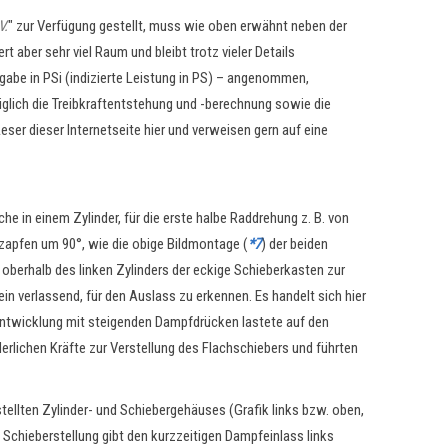
V.
" zur Verfügung gestellt, muss wie oben erwähnt neben der
 aber sehr viel Raum und bleibt trotz vieler Details
abe in PSi (indizierte Leistung in PS)
–
angenommen,
iglich die Treibkraftentstehung und -berechnung sowie die
ser dieser Internetseite hier und verweisen gern auf eine
in einem Zylinder, für die erste halbe Raddrehung z. B. von
bzapfen um 90°, wie die obige Bildmontage (
*7
) der beiden
 oberhalb des linken Zylinders der eckige Schieberkasten zur
 verlassend, für den Auslass zu erkennen. Es handelt sich hier
entwicklung mit steigenden Dampfdrücken lastete auf den
rlichen Kräfte zur Verstellung des Flachschiebers und führten
tellten Zylinder- und Schiebergehäuses (Grafik links bzw. oben,
e Schieberstellung gibt den kurzzeitigen Dampfeinlass links