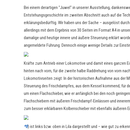
Bei einem derartigen "Juwel" in unserer Ausstellung, dankensw
Entstehungsgeschichte im zweiten Abschnitt auch auf die Technik
erklärungsbedürftig. Wir haben uns der Sache – ausgelöst durch 
allerdings mit dem Ergebnis von 30 Seiten im Format A4 in unse
damalige und heutige innere und äußere Steuerung erklärt worde
angemeldete Führung. Dennoch einige wenige Details zur Einst
Kräfte zum Antrieb einer Lokomotive und damit eines ganzen Ei
hinten nach vorn, für die zweite halbe Raddrehung von vorn nach
Lokomotivseiten zeigt.
In der historischen Aufnahme aus der Mi
Steuerung des Frischdampfes, aus dem Kessel kommend, für den 
um einen Flachschieber, wie er anfänglich bei den noch gerin
Flachschiebern mit äußeren Frischdampf-Einlässen und innerem 
zum besser erklärbaren Kolbenschieber mit ebenfalls äußeren E
*8
) ist links bzw. oben in Lila dargestellt und – wie gut zu erk