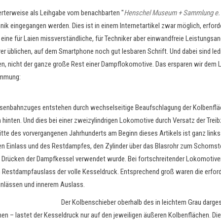
erterweise als Leihgabe vom benachbarten "
Henschel Museum + Sammlung e.
 eingegangen werden. Dies ist in einem Internetartikel zwar möglich, erfordert
eine für Laien missverständliche, für Techniker aber einwandfreie Leistungsang
rer üblichen, auf dem Smartphone noch gut lesbaren Schrift. Und dabei sind led
n, nicht der ganze große Rest einer Dampflokomotive. Das ersparen wir dem Le
immung:
senbahnzuges entstehen durch wechselseitige Beaufschlagung der Kolbenfläche 
 hinten. Und dies bei einer zweizylindrigen Lokomotive durch Versatz der Trei
tte des vorvergangenen Jahrhunderts am Beginn dieses Artikels ist ganz links
Einlass und des Restdampfes, den Zylinder über das Blasrohr zum Schornstein
gen Drücken der Dampfkessel verwendet wurde. Bei fortschreitender Lokomotiv
Restdampfauslass der volle Kesseldruck. Entsprechend groß waren die erforde
inlässen und innerem Auslass.
Der Kolbenschieber oberhalb des in leichtem Grau darges
ennen – lastet der Kesseldruck nur auf den jeweiligen äußeren Kolbenflächen. Di