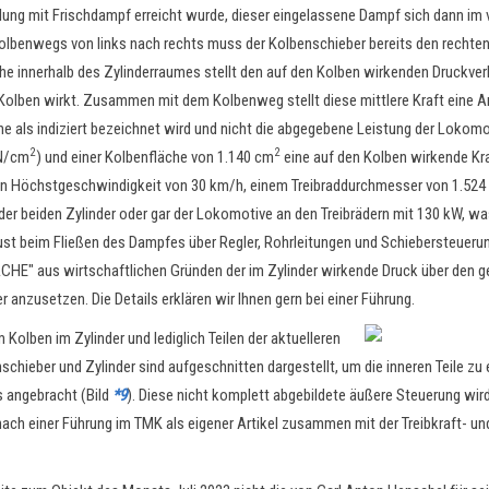
üllung mit Frischdampf erreicht wurde, dieser eingelassene Dampf sich dann i
Kolbenwegs von links nach rechts muss der Kolbenschieber bereits den recht
he innerhalb des Zylinderraumes stellt den auf den Kolben wirkenden Druckve
 Kolben wirkt. Zusammen mit dem Kolbenweg stellt diese mittlere Kraft eine Ar
he als indiziert bezeichnet wird und
nicht die abgegebene Leistung
der Lokomot
2
2
 N/cm
) und einer Kolbenfläche von 1.140 cm
eine auf den Kolben wirkende Kr
en Höchstgeschwindigkeit von 30 km/h, einem Treibraddurchmesser von 1.524
der beiden Zylinder oder gar der Lokomotive an den Treibrädern mit 130 kW, wa
ust beim Fließen des Dampfes über Regler, Rohrleitungen und Schiebersteuerung 
CHE" aus wirtschaftlichen Gründen der im Zylinder wirkende Druck über den 
 anzusetzen. Die Details erklären wir Ihnen gern bei einer Führung.
Kolben im Zylinder und lediglich Teilen der aktuelleren
hieber und Zylinder sind aufgeschnitten dargestellt, um die inneren Teile zu e
s angebracht (Bild
*9
). Diese nicht komplett abgebildete äußere Steuerung wird
n nach einer Führung im TMK als eigener Artikel zusammen mit der Treibkraft-