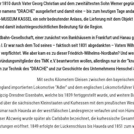
 der 1810 durch Vater Georg Christian und dem zweitältesten Sohn Werner geg
 namens "DRACHE" ausgeliefert und damit eine – bis zum heutigen Tage andau
-MUSEUM KASSEL ein sehr bedeutender Anlass, die Lieferung mit dem Objekt d
nd damit industriegeschichtlichen Bedeutung für die Region.
dbahn-Gesellschaft, einer zunächst von Bankhäusern in Frankfurt und Hanau 
. Er war nach dem Tod seines – faktisch seit 1831 abgedankten – Vaters Wilhel
rpflichtet. Wie aber kam es zu dieser Friedrich-Wilhelms-Nordbahn? Und wer 
Gründungsmitglieder des TMK e.V. beantworten wollen, allerdings nur in der "k
ten zur Technik des "DRACHE" und zur Geschichte des Unternehmens Henschel
Mit sechs Kilometern Gleisen zwischen den bayerischen
 England importierten Lokomotive "Adler" und dem englischen Lokomotivführer 
eipzig-Dresdner Eisenbahn, welche bis 1839 fertiggestellt wurde, und weitere
and über die sächsischen Kleinstaaten und Kurhessen mit dem preußischen W
fgeismar nach Haueda an der westfälischen Landesgrenze verlaufen und von 
Dieser Abzweig wurde später als Carlsbahn bezeichnet, die kurhessische Ge
rstungen eröffnet. 1849 erfolgte der Lückenschluss bis Haueda und 1851 zum 