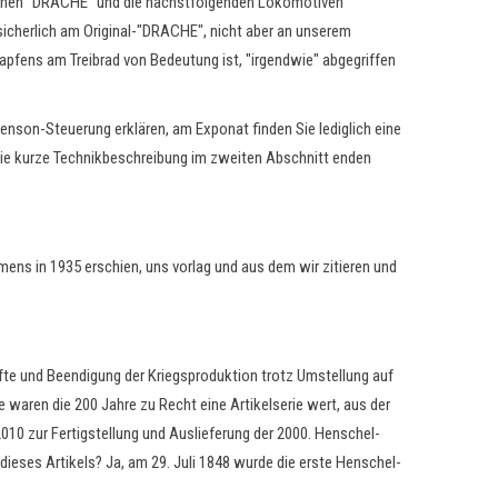
 seinen "DRACHE" und die nächstfolgenden Lokomotiven
icherlich am Original-"DRACHE", nicht aber an unserem
zapfens am Treibrad von Bedeutung ist, "irgendwie" abgegriffen
enson-Steuerung erklären, am Exponat finden Sie lediglich eine
die kurze Technikbeschreibung im zweiten Abschnitt enden
ens in 1935 erschien, uns vorlag und aus dem wir zitieren und
fte und Beendigung der Kriegsproduktion trotz Umstellung auf
aren die 200 Jahre zu Recht eine Artikelserie wert, aus der
2010 zur Fertigstellung und Auslieferung der 2000. Henschel-
ieses Artikels? Ja, am 29. Juli 1848 wurde die erste Henschel-