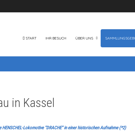
START
IHR BESUCH
ÜBER UNS
SAMMLUNGSGEBI
u in Kassel
rste HENSCHEL-Lokomotive "DRACHE" in einer historischen Aufnahme (*2)