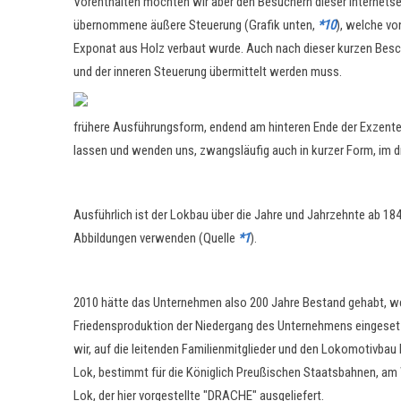
Vorenthalten möchten wir aber den Besuchern dieser Internets
übernommene äußere Steuerung (Grafik unten,
*10
), welche vo
Exponat aus Holz verbaut wurde. Auch nach dieser kurzen Beschre
und der inneren Steuerung übermittelt werden muss.
frühere Ausführungsform, endend am hinteren Ende der Exzente
lassen und wenden uns, zwangsläufig auch in kurzer Form, im d
Ausführlich ist der Lokbau über die Jahre und Jahrzehnte ab 18
Abbildungen verwenden (Quelle
*1
).
2010 hätte das Unternehmen also 200 Jahre Bestand gehabt, wen
Friedensproduktion der Niedergang des Unternehmens eingesetzt
wir, auf die leitenden Familienmitglieder und den Lokomotivbau 
Lok, bestimmt für die Königlich Preußischen Staatsbahnen, am 
Lok, der hier vorgestellte "DRACHE" ausgeliefert.