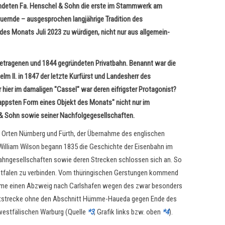
ründeten Fa. Henschel & Sohn die erste im Stammwerk am
ernde – ausgesprochen langjährige Tradition des
es Monats Juli 2023 zu würdigen, nicht nur aus allgemein-
getragenen und 1844 gegründeten Privatbahn. Benannt war die
m II. in 1847 der letzte Kurfürst und Landesherr des
hier im damaligen "Cassel" war deren eifrigster Protagonist?
nappsten Form eines Objekt des Monats" nicht nur im
 & Sohn sowie seiner Nachfolgegesellschaften.
 Orten Nürnberg und Fürth, der Übernahme des englischen
William Wilson begann 1835 die Geschichte der Eisenbahn im
 Bahngesellschaften sowie deren Strecken schlossen sich an. So
estfalen zu verbinden. Vom thüringischen Gerstungen kommend
Hümme einen Abzweig nach Carlshafen wegen des zwar besonders
samtstrecke ohne den Abschnitt Hümme-Haueda gegen Ende des
westfälischen Warburg (Quelle
*3
, Grafik links bzw. oben
*4
).