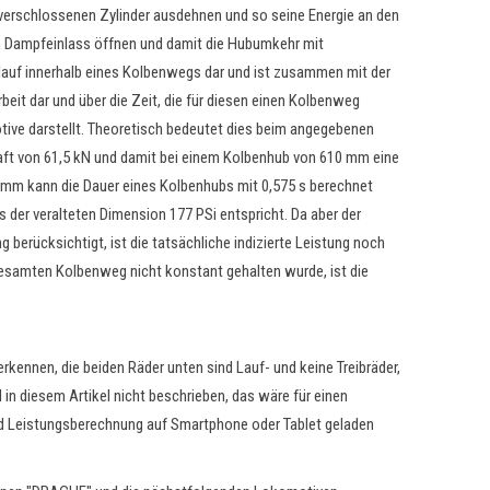
m verschlossenen Zylinder ausdehnen und so seine Energie an den
en Dampfeinlass öffnen und damit die Hubumkehr mit
rlauf innerhalb eines Kolbenwegs dar und ist zusammen mit der
beit dar und über die Zeit, die für diesen einen Kolbenweg
ive darstellt. Theoretisch bedeutet dies beim angegebenen
aft von 61,5 kN und damit bei einem Kolbenhub von 610 mm eine
 mm kann die Dauer eines Kolbenhubs mit 0,575 s berechnet
s der veralteten Dimension 177 PSi entspricht. Da aber der
berücksichtigt, ist die tatsächliche indizierte Leistung noch
gesamten Kolbenweg nicht konstant gehalten wurde, ist die
rkennen, die beiden Räder unten sind Lauf- und keine Treibräder,
 in diesem Artikel nicht beschrieben, das wäre für einen
 und Leistungsberechnung auf Smartphone oder Tablet geladen