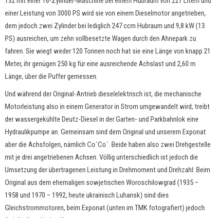
132 mit einer 16-Zylinder-Maschine bei einem Hubraum von 221 Litern und
einer Leistung von 3000 PS wird sie von einem Dieselmotor angetrieben,
dem jedoch zwei Zylinder bei lediglich 247 ccm Hubraum und 9,8 kW (13
PS) ausreichen, um zehn vollbesetzte Wagen durch den Ahnepark zu
fahren. Sie wiegt weder 120 Tonnen noch hat sie eine Länge von knapp 21
Meter, ihr genügen 250 kg für eine ausreichende Achslast und 2,60 m
Länge, über die Puffer gemessen.
Und während der Original-Antrieb dieselelektrisch ist, die mechanische
Motorleistung also in einem Generator in Strom umgewandelt wird, treibt
der wassergekühlte Deutz-Diesel in der Garten- und Parkbahnlok eine
Hydraulikpumpe an. Gemeinsam sind dem Original und unserem Exponat
aber die Achsfolgen, nämlich Co´Co´. Beide haben also zwei Drehgestelle
mit je drei angetriebenen Achsen. Völlig unterschiedlich ist jedoch die
Umsetzung der übertragenen Leistung in Drehmoment und Drehzahl: Beim
Original aus dem ehemaligen sowjetischen Woroschilowgrad (1935 –
1958 und 1970 – 1992, heute ukrainisch Luhansk) sind dies
Gleichstrommotoren, beim Exponat (unten im TMK fotografiert) jedoch