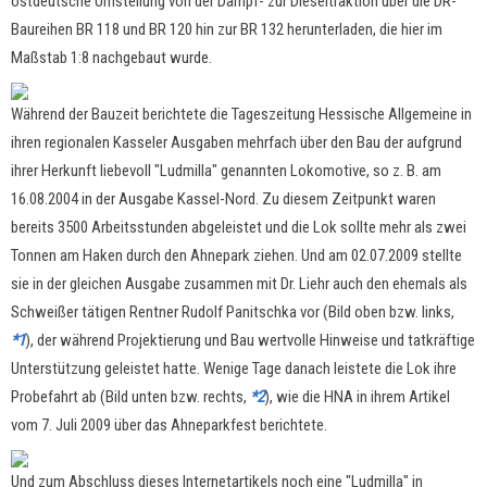
ostdeutsche Umstellung von der Dampf- zur Dieseltraktion über die DR-
Baureihen BR 118 und BR 120 hin zur BR 132 herunterladen, die hier im
Maßstab 1:8 nachgebaut wurde.
Während der Bauzeit berichtete die Tageszeitung Hessische Allgemeine in
ihren regionalen Kasseler Ausgaben mehrfach über den Bau der aufgrund
ihrer Herkunft liebevoll "Ludmilla" genannten Lokomotive, so z. B. am
16.08.2004 in der Ausgabe Kassel-Nord. Zu diesem Zeitpunkt waren
bereits 3500 Arbeitsstunden abgeleistet und die Lok sollte mehr als zwei
Tonnen am Haken durch den Ahnepark ziehen. Und am 02.07.2009 stellte
sie in der gleichen Ausgabe zusammen mit Dr. Liehr auch den ehemals als
Schweißer tätigen Rentner Rudolf Panitschka vor (Bild oben bzw. links,
*1
), der während Projektierung und Bau wertvolle Hinweise und tatkräftige
Unterstützung geleistet hatte. Wenige Tage danach leistete die Lok ihre
Probefahrt ab (Bild unten bzw. rechts,
*2
), wie die HNA in ihrem Artikel
vom 7. Juli 2009 über das Ahneparkfest berichtete.
Und zum Abschluss dieses Internetartikels noch eine "Ludmilla" in