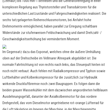
(Leerlauf) bis 1000 min-1 betrieben und die Generatorerregung in einer
komplexen Regelung aus Thyristorsteller und Transduktoren für die
unterschiedlichen Lastzustände und Fahrgeschwindigkeiten realisiert. Die
sechs tatzgelagerten Reihenschlussmotoren, bei Anfahrt hohe
Drehmomente ermöglichend, haben parallel zur Erregung schaltbare
Widerstände zur stufenweisen Feldschwächung und damit Drehzahl- /
Geschwindigkeitserhöhung bei vermindertem Moment.
Im Gegensatz dazu das Exponat, welches ohne die äußere Umhüllung
oben auf der Drehscheibe im Vellmarer Ahnepark abgebildet ist. Die
normale Fahrtrichtung ist von rechts nach links, das Steuerpult hinten ist
noch nicht verbaut. Auch fehlen mit Radialkompressor und Typhon sowie
Luftbehälter und Kolbenkompressor für die zusätzlich zur Hydraulik
wirkende Druckluftbremse noch zwei Baugruppen. Es folgen dann die
beiden grauen Wasserkühler mit dem dazwischen angeordneten hellblauen
Ausdehnungsgefäß, darunter der Axialkolbenmotor für das vordere
Drehgestell, das vom Dieselmotor angetriebene rot-orange Lüfterrad für
die Luftzirkulation im Inneren der Maschine, in der Maschinenmitte