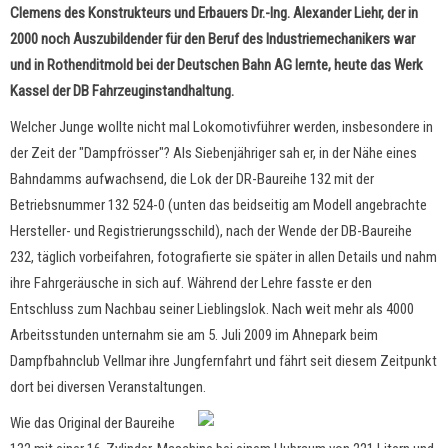
Clemens des Konstrukteurs und Erbauers Dr.-Ing. Alexander Liehr, der in
2000 noch Auszubildender für den Beruf des Industriemechanikers war
und in Rothenditmold bei der Deutschen Bahn AG lernte, heute das Werk
Kassel der DB Fahrzeuginstandhaltung.
Welcher Junge wollte nicht mal Lokomotivführer werden, insbesondere in
der Zeit der "Dampfrösser"? Als Siebenjähriger sah er, in der Nähe eines
Bahndamms aufwachsend, die Lok der DR-Baureihe 132 mit der
Betriebsnummer 132 524-0 (unten das beidseitig am Modell angebrachte
Hersteller- und Registrierungsschild), nach der Wende der DB-Baureihe
232, täglich vorbeifahren, fotografierte sie später in allen Details und nahm
ihre Fahrgeräusche in sich auf. Während der Lehre fasste er den
Entschluss zum Nachbau seiner Lieblingslok. Nach weit mehr als 4000
Arbeitsstunden unternahm sie am 5. Juli 2009 im Ahnepark beim
Dampfbahnclub Vellmar ihre Jungfernfahrt und fährt seit diesem Zeitpunkt
dort bei diversen Veranstaltungen.
Wie das Original der Baureihe