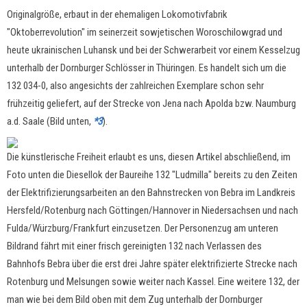
Originalgröße, erbaut in der ehemaligen Lokomotivfabrik
"Oktoberrevolution" im seinerzeit sowjetischen Woroschilowgrad und
heute ukrainischen Luhansk und bei der Schwerarbeit vor einem Kesselzug
unterhalb der Dornburger Schlösser in Thüringen. Es handelt sich um die
132 034-0, also angesichts der zahlreichen Exemplare schon sehr
frühzeitig geliefert, auf der Strecke von Jena nach Apolda bzw. Naumburg
a.d. Saale (Bild unten,
*3
).
Die künstlerische Freiheit erlaubt es uns, diesen Artikel abschließend, im
Foto unten die Diesellok der Baureihe 132 "Ludmilla" bereits zu den Zeiten
der Elektrifizierungsarbeiten an den Bahnstrecken von Bebra im Landkreis
Hersfeld/Rotenburg nach Göttingen/Hannover in Niedersachsen und nach
Fulda/Würzburg/Frankfurt einzusetzen. Der Personenzug am unteren
Bildrand fährt mit einer frisch gereinigten 132 nach Verlassen des
Bahnhofs Bebra über die erst drei Jahre später elektrifizierte Strecke nach
Rotenburg und Melsungen sowie weiter nach Kassel. Eine weitere 132, der
man wie bei dem Bild oben mit dem Zug unterhalb der Dornburger