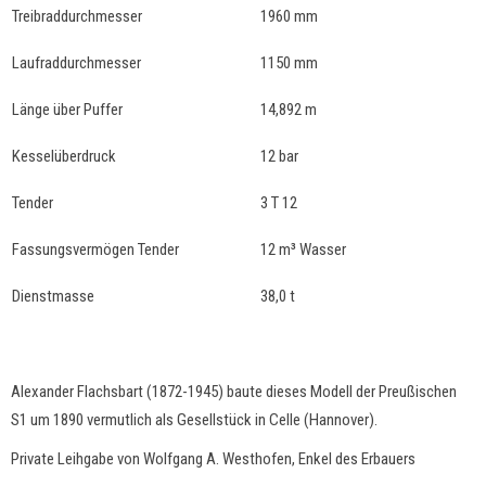
Treibraddurchmesser
1960 mm
Laufraddurchmesser
1150 mm
Länge über Puffer
14,892 m
Kesselüberdruck
12 bar
Tender
3 T 12
Fassungsvermögen Tender
12 m³ Wasser
Dienstmasse
38,0 t
Alexander Flachsbart (1872-1945) baute dieses Modell der Preußischen
S1 um 1890 vermutlich als Gesellstück in Celle (Hannover).
Private Leihgabe von Wolfgang A. Westhofen, Enkel des Erbauers