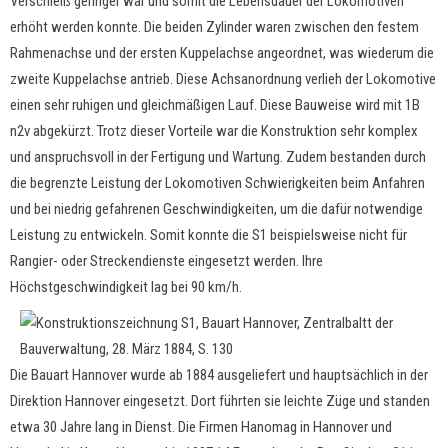
Verschleiß geringer war und somit die Lebensdauer der Lokomotiven
erhöht werden konnte. Die beiden Zylinder waren zwischen den festem
Rahmenachse und der ersten Kuppelachse angeordnet, was wiederum die
zweite Kuppelachse antrieb. Diese Achsanordnung verlieh der Lokomotive
einen sehr ruhigen und gleichmäßigen Lauf. Diese Bauweise wird mit 1B
n2v abgekürzt. Trotz dieser Vorteile war die Konstruktion sehr komplex
und anspruchsvoll in der Fertigung und Wartung. Zudem bestanden durch
die begrenzte Leistung der Lokomotiven Schwierigkeiten beim Anfahren
und bei niedrig gefahrenen Geschwindigkeiten, um die dafür notwendige
Leistung zu entwickeln. Somit konnte die S1 beispielsweise nicht für
Rangier- oder Streckendienste eingesetzt werden. Ihre
Höchstgeschwindigkeit lag bei 90 km/h.
Die Bauart Hannover wurde ab 1884 ausgeliefert und hauptsächlich in der
Direktion Hannover eingesetzt. Dort führten sie leichte Züge und standen
etwa 30 Jahre lang in Dienst. Die Firmen Hanomag in Hannover und