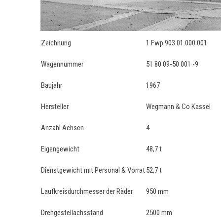
Zeichnung
1 Fwp 903.01.000.001
Wagennummer
51 80 09-50 001 -9
Baujahr
1967
Hersteller
Wegmann & Co Kassel
Anzahl Achsen
4
Eigengewicht
48,7 t
Dienstgewicht mit Personal & Vorrat
52,7 t
Laufkreisdurchmesser der Räder
950 mm
Drehgestellachsstand
2500 mm