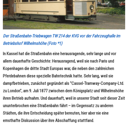
Der Straßenbahn-Triebwagen TW 214 der KVG vor der Fahrzeughalle im
Betriebshof Wilhelmshöhe (Foto *1)
In Kassel hat die Straßenbahn eine herausragende, sehr lange und vor
allem dauerhafte Geschichte: Herausragend, weil sie nach Paris und
Kopenhagen die dritte Stadt Europas war, die neben den zahlreichen
Pferdebahnen diese spezielle Bahntechnik hatte. Sehr lang, weil sie
dampfbetrieben, zunächst gegründet als "Cassel-Tramway-Company-Ltd.
zu London", am 9. Juli 1877 zwischen dem Königsplatz und Wilhelmshöhe
ihren Betrieb aufnahm. Und dauerhaft, weil in unserer Stadt seit dieser Zeit
ununterbrochen eine Straßenbahn fährt – im Gegensatz zu anderen
Städten, die ihre Entscheidung später bereuten, hier aber nie eine
ernsthafte Diskussion über ihre Abschaffung stattfand.