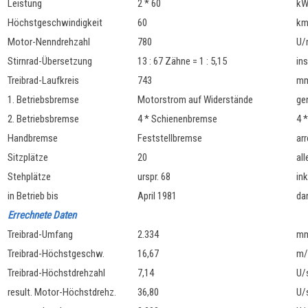
Leistung
2 * 60
k
Höchstgeschwindigkeit
60
km
Motor-Nenndrehzahl
780
U/
Stirnrad-Übersetzung
13 : 67 Zähne = 1 : 5,15
in
Treibrad-Laufkreis
743
m
1. Betriebsbremse
Motorstrom auf Widerstände
ge
2. Betriebsbremse
4 * Schienenbremse
4 *
Handbremse
Feststellbremse
ar
Sitzplätze
20
al
Stehplätze
urspr. 68
in
in Betrieb bis
April 1981
da
Errechnete Daten
Treibrad-Umfang
2.334
m
Treibrad-Höchstgeschw.
16,67
m/
Treibrad-Höchstdrehzahl
7,14
U/
result. Motor-Höchstdrehz.
36,80
U/