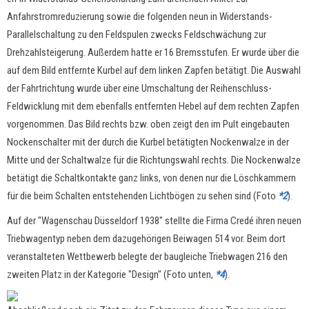
Anfahrstromreduzierung sowie die folgenden neun in Widerstands-
Parallelschaltung zu den Feldspulen zwecks Feldschwächung zur
Drehzahlsteigerung. Außerdem hatte er 16 Bremsstufen. Er wurde über die
auf dem Bild entfernte Kurbel auf dem linken Zapfen betätigt. Die Auswahl
der Fahrtrichtung wurde über eine Umschaltung der Reihenschluss-
Feldwicklung mit dem ebenfalls entfernten Hebel auf dem rechten Zapfen
vorgenommen. Das Bild rechts bzw. oben zeigt den im Pult eingebauten
Nockenschalter mit der durch die Kurbel betätigten Nockenwalze in der
Mitte und der Schaltwalze für die Richtungswahl rechts. Die Nockenwalze
betätigt die Schaltkontakte ganz links, von denen nur die Löschkammern
für die beim Schalten entstehenden Lichtbögen zu sehen sind (Foto
*2
).
Auf der "Wagenschau Düsseldorf 1938" stellte die Firma Credé ihren neuen
Triebwagentyp neben dem dazugehörigen Beiwagen 514 vor. Beim dort
veranstalteten Wettbewerb belegte der baugleiche Triebwagen 216 den
zweiten Platz in der Kategorie "Design" (Foto unten,
*4
).