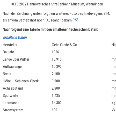
10.10.2002 Hannoversches Straßenbahn Museum, Wehmingen
Nach der Zeichnung unten folgt ein weiteres Foto des Triebwagens 214,
als er vom Betriebshof noch "Ausgang" bekam (
*7
).
Nachfolgend eine Tabelle mit den erhaltenen technischen Daten:
Erhaltene Daten
Hersteller
Gebr. Credé & Co.
Ni
Baujahr
1936
Länge über Puffer
10.910
m
Aufbaulänge
10.390
m
Breite
2.100
m
Höhe ü. Schienen-Oberk.
3.900
m
Achsabstand
2.800
m
Spurweite
1.435
m
Leermasse
14.300
kg
Stromsystem
600
V=