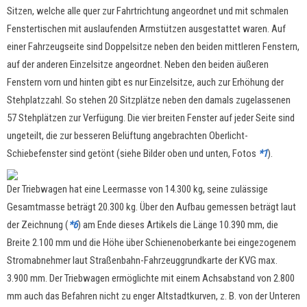
Sitzen, welche alle quer zur Fahrtrichtung angeordnet und mit schmalen
Fenstertischen mit auslaufenden Armstützen ausgestattet waren. Auf
einer Fahrzeugseite sind Doppelsitze neben den beiden mittleren Fenstern,
auf der anderen Einzelsitze angeordnet. Neben den beiden äußeren
Fenstern vorn und hinten gibt es nur Einzelsitze, auch zur Erhöhung der
Stehplatzzahl. So stehen 20 Sitzplätze neben den damals zugelassenen
57 Stehplätzen zur Verfügung. Die vier breiten Fenster auf jeder Seite sind
ungeteilt, die zur besseren Belüftung angebrachten Oberlicht-
Schiebefenster sind getönt (siehe Bilder oben und unten, Fotos
*1
).
Der Triebwagen hat eine Leermasse von 14.300 kg, seine zulässige
Gesamtmasse beträgt 20.300 kg. Über den Aufbau gemessen beträgt laut
der Zeichnung (
*6
) am Ende dieses Artikels die Länge 10.390 mm, die
Breite 2.100 mm und die Höhe über Schienenoberkante bei eingezogenem
Stromabnehmer laut Straßenbahn-Fahrzeuggrundkarte der KVG max.
3.900 mm. Der Triebwagen ermöglichte mit einem Achsabstand von 2.800
mm auch das Befahren nicht zu enger Altstadtkurven, z. B. von der Unteren