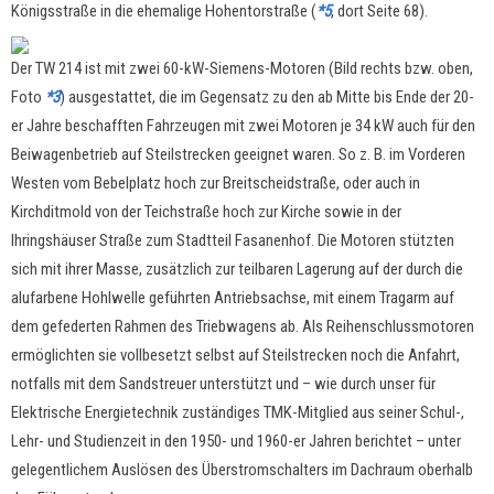
Königsstraße in die ehemalige Hohentorstraße (
*5
, dort Seite 68).
Der TW 214 ist mit zwei 60-kW-Siemens-Motoren (Bild rechts bzw. oben,
Foto
*3
) ausgestattet, die im Gegensatz zu den ab Mitte bis Ende der 20-
er Jahre beschafften Fahrzeugen mit zwei Motoren je 34 kW auch für den
Beiwagenbetrieb auf Steilstrecken geeignet waren. So z. B. im Vorderen
Westen vom Bebelplatz hoch zur Breitscheidstraße, oder auch in
Kirchditmold von der Teichstraße hoch zur Kirche sowie in der
Ihringshäuser Straße zum Stadtteil Fasanenhof. Die Motoren stützten
sich mit ihrer Masse, zusätzlich zur teilbaren Lagerung auf der durch die
alufarbene Hohlwelle geführten Antriebsachse, mit einem Tragarm auf
dem gefederten Rahmen des Triebwagens ab. Als Reihenschlussmotoren
ermöglichten sie vollbesetzt selbst auf Steilstrecken noch die Anfahrt,
notfalls mit dem Sandstreuer unterstützt und – wie durch unser für
Elektrische Energietechnik zuständiges TMK-Mitglied aus seiner Schul-,
Lehr- und Studienzeit in den 1950- und 1960-er Jahren berichtet – unter
gelegentlichem Auslösen des Überstromschalters im Dachraum oberhalb