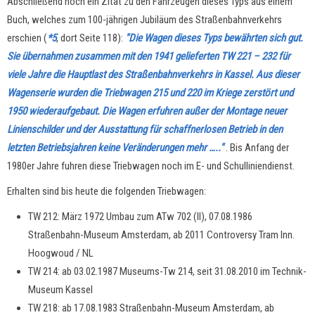
Abschließend noch ein Zitat zu den Fahrzeugen dieses Typs aus einem
Buch, welches zum 100-jährigen Jubiläum des Straßenbahnverkehrs
erschien (
*5
, dort Seite 118):
"Die Wagen dieses Typs bewährten sich gut.
Sie übernahmen zusammen mit den 1941 gelieferten TW 221 – 232 für
viele Jahre die Hauptlast des Straßenbahnverkehrs in Kassel. Aus dieser
Wagenserie wurden die Triebwagen 215 und 220 im Kriege zerstört und
1950 wiederaufgebaut. Die Wagen erfuhren außer der Montage neuer
Linienschilder und der Ausstattung für schaffnerlosen Betrieb in den
letzten Betriebsjahren keine Veränderungen mehr ….."
. Bis Anfang der
1980er Jahre fuhren diese Triebwagen noch im E- und Schulliniendienst.
Erhalten sind bis heute die folgenden Triebwagen:
TW 212: März 1972 Umbau zum ATw 702 (II), 07.08.1986
Straßenbahn-Museum Amsterdam, ab 2011 Controversy Tram Inn.
Hoogwoud / NL
TW 214: ab 03.02.1987 Museums-Tw 214, seit 31.08.2010 im Technik-
Museum Kassel
TW 218: ab 17.08.1983 Straßenbahn-Museum Amsterdam, ab