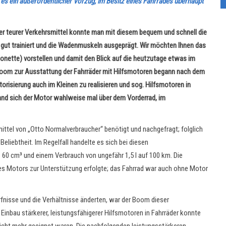
 es ein außerordentlicher Vorzug, im Besitz eines Fahrrades überhaupt
der teurer Verkehrsmittel konnte man mit diesem bequem und schnell die
 gut trainiert und die Wadenmuskeln ausgeprägt. Wir möchten Ihnen das
nette) vorstellen und damit den Blick auf die heutzutage etwas im
 Boom zur Ausstattung der Fahrräder mit Hilfsmotoren begann nach dem
torisierung auch im Kleinen zu realisieren und sog. Hilfsmotoren in
efand sich der Motor wahlweise mal über dem Vorderrad, im
tel von „Otto Normalverbraucher“ benötigt und nachgefragt; folglich
 Beliebtheit. Im Regelfall handelte es sich bei diesen
 cm³ und einem Verbrauch von ungefähr 1,5 l auf 100 km. Die
des Motors zur Unterstützung erfolgte; das Fahrrad war auch ohne Motor
rfnisse und die Verhältnisse änderten, war der Boom dieser
 Einbau stärkerer, leistungsfähigerer Hilfsmotoren in Fahrräder konnte