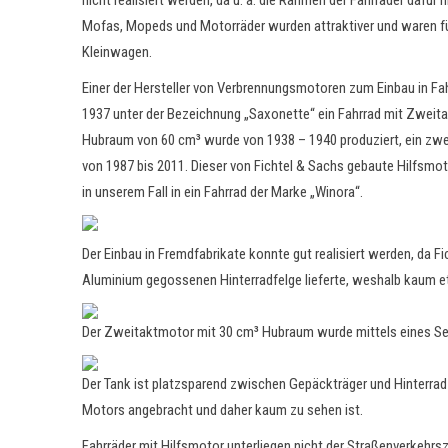
nicht realisiert werden, da u. a. die Rahmen der Fahrräder dafü
Mofas, Mopeds und Motorräder wurden attraktiver und waren f
Kleinwagen.
Einer der Hersteller von Verbrennungsmotoren zum Einbau in Fah
1937 unter der Bezeichnung „Saxonette“ ein Fahrrad mit Zweit
Hubraum von 60 cm³ wurde von 1938 – 1940 produziert, ein zwe
von 1987 bis 2011. Dieser von Fichtel & Sachs gebaute Hilfsmot
in unserem Fall in ein Fahrrad der Marke „Winora“.
Der Einbau in Fremdfabrikate konnte gut realisiert werden, da F
Aluminium gegossenen Hinterradfelge lieferte, weshalb kaum
Der Zweitaktmotor mit 30 cm³ Hubraum wurde mittels eines Se
Der Tank ist platzsparend zwischen Gepäckträger und Hinterrad i
Motors angebracht und daher kaum zu sehen ist.
Fahrräder mit Hilfsmotor unterliegen nicht der Straßenverkehrs