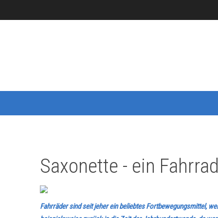
Saxonette - ein Fahrra
Fahrräder sind seit jeher ein beliebtes Fortbewegungsmittel, we