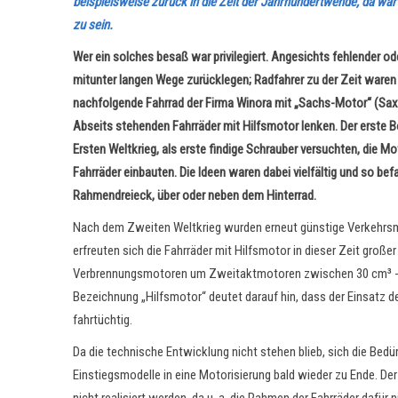
beispielsweise zurück in die Zeit der Jahrhundertwende, da war
zu sein.
Wer ein solches besaß war privilegiert. Angesichts fehlender o
mitunter langen Wege zurücklegen; Radfahrer zu der Zeit waren
nachfolgende Fahrrad der Firma Winora mit „Sachs-Motor“ (Saxo
Abseits stehenden Fahrräder mit Hilfsmotor lenken. Der erste
Ersten Weltkrieg, als erste findige Schrauber versuchten, die Mo
Fahrräder einbauten. Die Ideen waren dabei vielfältig und so b
Rahmendreieck, über oder neben dem Hinterrad.
Nach dem Zweiten Weltkrieg wurden erneut günstige Verkehrsmit
erfreuten sich die Fahrräder mit Hilfsmotor in dieser Zeit großer
Verbrennungsmotoren um Zweitaktmotoren zwischen 30 cm³ - 60
Bezeichnung „Hilfsmotor“ deutet darauf hin, dass der Einsatz 
fahrtüchtig.
Da die technische Entwicklung nicht stehen blieb, sich die Bedü
Einstiegsmodelle in eine Motorisierung bald wieder zu Ende. Der