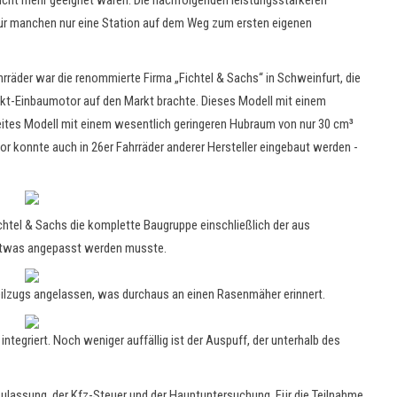
r nicht mehr geeignet waren. Die nachfolgenden leistungsstärkeren
ür manchen nur eine Station auf dem Weg zum ersten eigenen
rräder war die renommierte Firma „Fichtel & Sachs“ in Schweinfurt, die
akt-Einbaumotor auf den Markt brachte. Dieses Modell mit einem
ites Modell mit einem wesentlich geringeren Hubraum von nur 30 cm³
or konnte auch in 26er Fahrräder anderer Hersteller eingebaut werden -
ichtel & Sachs die komplette Baugruppe einschließlich der aus
 etwas angepasst werden musste.
ilzugs angelassen, was durchaus an einen Rasenmäher erinnert.
ntegriert. Noch weniger auffällig ist der Auspuff, der unterhalb des
zulassung, der Kfz-Steuer und der Hauptuntersuchung. Für die Teilnahme