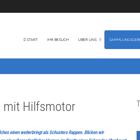
START
IHR BESUCH
ÜBER UNS
SAMMLUNGSGEBI
d mit Hilfsmotor
T
lches einen weiterbringt als Schusters Rappen. Blicken wir