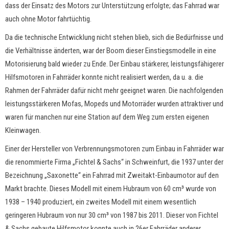
dass der Einsatz des Motors zur Unterstützung erfolgte; das Fahrrad war
auch ohne Motor fahrtüchtig.
Da die technische Entwicklung nicht stehen blieb, sich die Bedürfnisse und
die Verhältnisse änderten, war der Boom dieser Einstiegsmodelle in eine
Motorisierung bald wieder zu Ende. Der Einbau stärkerer, leistungsfähigerer
Hilfsmotoren in Fahrräder konnte nicht realisiert werden, da u. a. die
Rahmen der Fahrräder dafür nicht mehr geeignet waren. Die nachfolgenden
leistungsstärkeren Mofas, Mopeds und Motorräder wurden attraktiver und
waren für manchen nur eine Station auf dem Weg zum ersten eigenen
Kleinwagen.
Einer der Hersteller von Verbrennungsmotoren zum Einbau in Fahrräder war
die renommierte Firma „Fichtel & Sachs“ in Schweinfurt, die 1937 unter der
Bezeichnung „Saxonette“ ein Fahrrad mit Zweitakt-Einbaumotor auf den
Markt brachte. Dieses Modell mit einem Hubraum von 60 cm³ wurde von
1938 – 1940 produziert, ein zweites Modell mit einem wesentlich
geringeren Hubraum von nur 30 cm³ von 1987 bis 2011. Dieser von Fichtel
& Sachs gebaute Hilfsmotor konnte auch in 26er Fahrräder anderer