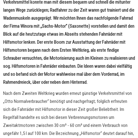
Verkehrsmittel konnte man mit diesem bequem und schnell die mitunter
langen Wege zurücklegen; Radfahrer zu der Zeit waren gut trainiert und die
Wadenmuskeln ausgeprägt. Wir möchten Ihnen das nachfolgende Fahrrad
der Firma Winora mit „Sachs-Motor“ (Saxonette) vorstellen und damit den
Blick auf die heutzutage etwas im Abseits stehenden Fahrräder mit
Hilfsmotor lenken. Der erste Boom zur Ausstattung der Fahrräder mit
Hilfsmotoren begann nach dem Ersten Weltkrieg, als erste findige
Schrauber versuchten, die Motorisierung auch im Kleinen zu realisieren und
sog. Hilfsmotoren in Fahrräder einbauten. Die Ideen waren dabei vielfältig
und so befand sich der Motor wahlweise mal über dem Vorderrad, im
Rahmendreieck, über oder neben dem Hinterrad.
Nach dem Zweiten Weltkrieg wurden erneut günstige Verkehrsmittel von
„Otto Normalverbraucher“ benötigt und nachgefragt; folglich erfreuten
sich die Fahrräder mit Hilfsmotor in dieser Zeit großer Beliebtheit. Im
Regelfall handelte es sich bei diesen Verbrennungsmotoren um
Zweitaktmotoren zwischen 30 cm³ - 60 cm³ und einem Verbrauch von
ungefähr 1,5 l auf 100 km. Die Bezeichnung „Hilfsmotor“ deutet darauf hin,