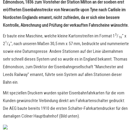
Edmondson, 1836 zum Vorsteher der Station Milton an der soeben erst
eröffneten Eisenbahnstrecke von Newcastle upon Tyne nach Carlisle im
Nordosten Englands ernannt, nicht zufrieden, da er sich eine bessere
Kontrolle, Abrechnung und Prüfung der verkauften Fahrscheine wünschte.
3
Er baute eine Maschine, welche kleine Kartonstreifen im Format 1
/
" x
16
1
2
/
", nach unseren Maßen 30,5 mm x 57 mm, bedruckte und nummerierte
4
sowie eine Datumspresse. Andere Stationen auf der Linie übernahmen
sehr schnell dieses System und so wurde es in England bekannt. Thomas
Edmondson, zum Direktor der Eisenbahngesellschaft "Manchester and
Leeds Railway" ernannt, führte sein System auf allen Stationen dieser
Bahn ein.
Mit speziellen Druckern wurden später Eisenbahnfahrkarten für die vom
Kunden gewünschte Verbindung direkt am Fahrkartenschalter gedruckt:
Die AEG baute bereits 1910 die ersten Schalter-Fahrkartendrucker für den
damaligen Cölner Hauptbahnhof (Bild unten).