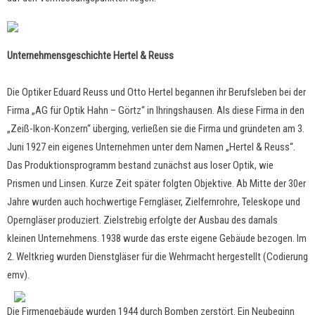
Unternehmensgeschichte Hertel & Reuss
Die Optiker Eduard Reuss und Otto Hertel begannen ihr Berufsleben bei der
Firma „AG für Optik Hahn – Görtz“ in Ihringshausen. Als diese Firma in den
„Zeiß-Ikon-Konzern“ überging, verließen sie die Firma und gründeten am 3.
Juni 1927 ein eigenes Unternehmen unter dem Namen „Hertel & Reuss“.
Das Produktionsprogramm bestand zunächst aus loser Optik, wie
Prismen und Linsen. Kurze Zeit später folgten Objektive. Ab Mitte der 30er
Jahre wurden auch hochwertige Ferngläser, Zielfernrohre, Teleskope und
Operngläser produziert. Zielstrebig erfolgte der Ausbau des damals
kleinen Unternehmens. 1938 wurde das erste eigene Gebäude bezogen. Im
2. Weltkrieg wurden Dienstgläser für die Wehrmacht hergestellt (Codierung
emv).
Die Firmengebäude wurden 1944 durch Bomben zerstört. Ein Neubeginn