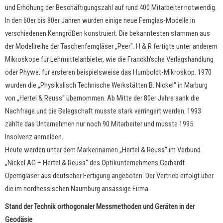
und Erhöhung der Beschäftigungszahl auf rund 400 Mitarbeiter notwendig.
In den 60er bis 80er Jahren wurden einige neue Fernglas-Modelle in
verschiedenen Kenngrößen konstruiert. Die bekanntesten stammen aus
der Modellreihe der Taschenferngläser „Peer". H & R fertigte unter anderem
Mikroskope für Lehrmittelanbieter, wie die Franckh'sche Verlagshandlung
oder Phywe, für ersteren beispielsweise das Humboldt-Mikroskop. 1970
wurden die „Physikalisch Technische Werkstätten B. Nickel“ in Marburg
von „Hertel & Reuss“ übernommen. Ab Mitte der 80er Jahre sank die
Nachfrage und die Belegschaft musste stark verringert werden. 1993
zählte das Unternehmen nur noch 90 Mitarbeiter und musste 1995
Insolvenz anmelden.
Heute werden unter dem Markennamen „Hertel & Reuss“ im Verbund
„Nickel AG – Hertel & Reuss“ des Optikunternehmens Gerhardt
Operngläser aus deutscher Fertigung angeboten. Der Vertrieb erfolgt über
die im nordhessischen Naumburg ansässige Firma.
Stand der Technik orthogonaler Messmethoden und Geräten in der
Geodäsie