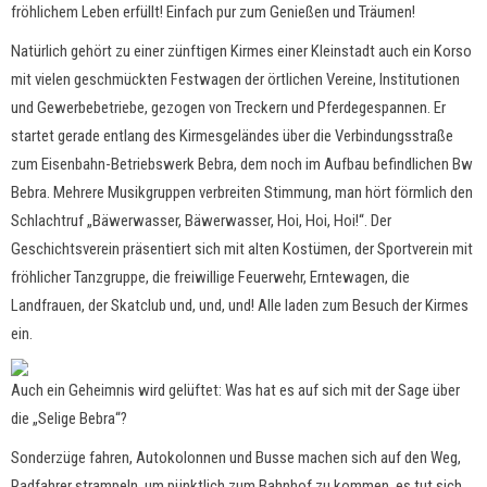
fröhlichem Leben erfüllt! Einfach pur zum Genießen und Träumen!
Natürlich gehört zu einer zünftigen Kirmes einer Kleinstadt auch ein Korso
mit vielen geschmückten Festwagen der örtlichen Vereine, Institutionen
und Gewerbebetriebe, gezogen von Treckern und Pferdegespannen. Er
startet gerade entlang des Kirmesgeländes über die Verbindungsstraße
zum Eisenbahn-Betriebswerk Bebra, dem noch im Aufbau befindlichen Bw
Bebra. Mehrere Musikgruppen verbreiten Stimmung, man hört förmlich den
Schlachtruf „Bäwerwasser, Bäwerwasser, Hoi, Hoi, Hoi!“. Der
Geschichtsverein präsentiert sich mit alten Kostümen, der Sportverein mit
fröhlicher Tanzgruppe, die freiwillige Feuerwehr, Erntewagen, die
Landfrauen, der Skatclub und, und, und! Alle laden zum Besuch der Kirmes
ein.
Auch ein Geheimnis wird gelüftet: Was hat es auf sich mit der Sage über
die „Selige Bebra“?
Sonderzüge fahren, Autokolonnen und Busse machen sich auf den Weg,
Radfahrer strampeln, um pünktlich zum Bahnhof zu kommen, es tut sich