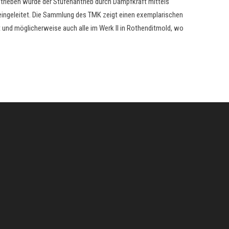
trieben wurde der Stufenantrieb durch Dampfkraft mittels
eingeleitet. Die Sammlung des TMK zeigt einen exemplarischen
 und möglicherweise auch alle im Werk II in Rothenditmold, wo