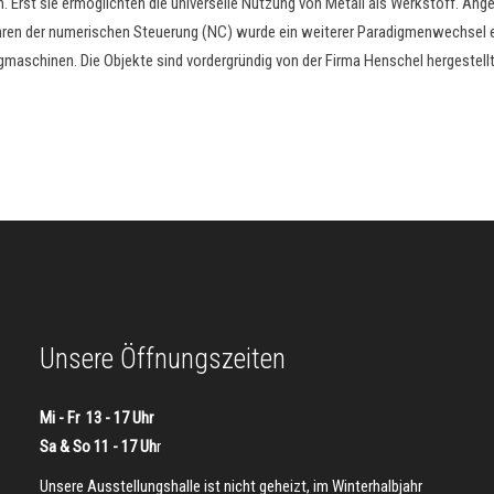
Erst sie ermöglichten die universelle Nutzung von Metall als Werkstoff. Ange
fahren der numerischen Steuerung (NC) wurde ein weiterer Paradigmenwechsel 
maschinen. Die Objekte sind vordergründig von der Firma Henschel hergestellt
Unsere Öffnungszeiten
Mi - Fr 13 - 17 Uhr
Sa & So 11 - 17 Uh
r
Unsere Ausstellungshalle ist nicht geheizt, im Winterhalbjahr