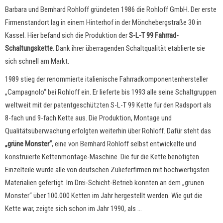
Barbara und Bernhard Rohloff gründeten 1986 die Rohloff GmbH. Der erste
Firmenstandort lag in einem Hinterhof in der Mönchebergstraße 30 in
Kassel. Hier befand sich die Produktion der
S-L-T 99 Fahrrad-
Schaltungskette
. Dank ihrer überragenden Schaltqualität etablierte sie
sich schnell am Markt.
1989 stieg der renommierte italienische Fahrradkomponentenhersteller
„Campagnolo“ bei Rohloff ein. Er lieferte bis 1993 alle seine Schaltgruppen
weltweit mit der patentgeschützten S-L-T 99 Kette für den Radsport als
8-fach und 9-fach Kette aus. Die Produktion, Montage und
Qualitätsüberwachung erfolgten weiterhin über Rohloff. Dafür steht das
„grüne Monster“
, eine von Bernhard Rohloff selbst entwickelte und
konstruierte Kettenmontage-Maschine. Die für die Kette benötigten
Einzelteile wurde alle von deutschen Zulieferfirmen mit hochwertigsten
Materialien gefertigt. Im Drei-Schicht-Betrieb konnten an dem „grünen
Monster“ über 100.000 Ketten im Jahr hergestellt werden. Wie gut die
Kette war, zeigte sich schon im Jahr 1990, als ...