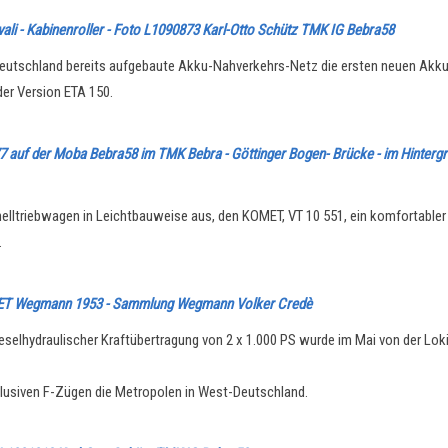
i - Kabinenroller - Foto
L1090873 Karl-Otto Schütz TMK IG Bebra58
n Deutschland bereits aufgebaute Akku-Nahverkehrs-Netz die ersten neuen Akku
der Version ETA 150.
7 auf der Moba Bebra58 im TMK Bebra - Göttinger Bogen- Brücke - im Hinterg
elltriebwagen in Leichtbauweise aus, den KOMET, VT 10 551, ein komfortable
.
KOMET Wegmann 1953 - Sammlung Wegmann Volker Credè
selhydraulischer Kraftübertragung von 2 x 1.000 PS wurde im Mai von der Loki
klusiven F-Zügen die Metropolen in West-Deutschland.