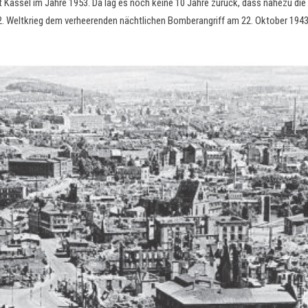
dt Kassel im Jahre 1953. Da lag es noch keine 10 Jahre zurück, dass nahezu d
 Weltkrieg dem verheerenden nächtlichen Bomberangriff am 22. Oktober 1943 z