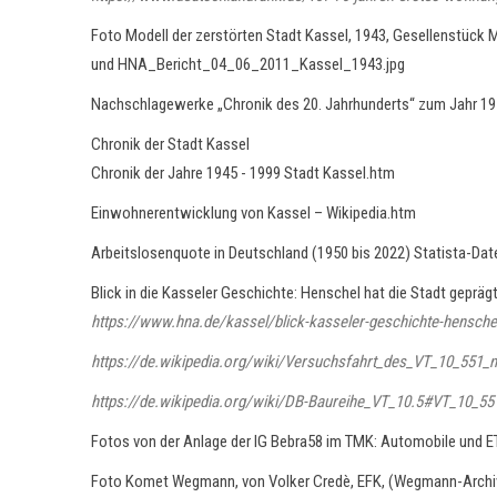
Foto Modell der zerstörten Stadt Kassel, 1943, Gesellenstück
und HNA_Bericht_04_06_2011_Kassel_1943.jpg
Nachschlagewerke „Chronik des 20. Jahrhunderts“ zum Jahr 19
Chronik der Stadt Kassel
Chronik der Jahre 1945 - 1999 Stadt Kassel.htm
Einwohnerentwicklung von Kassel – Wikipedia.htm
Arbeitslosenquote in Deutschland (1950 bis 2022) Statista-Dat
Blick in die Kasseler Geschichte: Henschel hat die Stadt gepräg
https://www.hna.de/kassel/blick-kasseler-geschichte-hensche
https://de.wikipedia.org/wiki/Versuchsfahrt_des_VT_10_551
https://de.wikipedia.org/wiki/DB-Baureihe_VT_10.5#VT_10_55
Fotos von der Anlage der IG Bebra58 im TMK: Automobile und E
Foto Komet Wegmann, von Volker Credè, EFK, (Wegmann-Archi