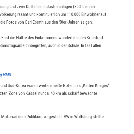
auung und zwei Drittel der Industrieanlagen (80% bei den
völkerung rasant und kontinuierlich um 110.000 Einwohner auf
 die Fotos von Carl Eberth aus den 50er-Jahren zeigen.
. Fast die Hälfte des Einkommens wanderte in den Kochtopf.
mstagsarbeit inbegriffen, auch in der Schule. In fast allen
ng HMS
d- und Süd-Korea waren weitere heiße Boten des „Kalten Krieges“
tzten Zone von Kassel nur ca. 40 km als scharf bewachte
 Motorrad dem Publikum vorgestellt. VW in Wolfsburg stellte