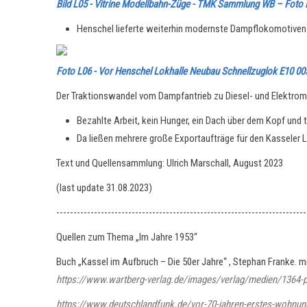
Bild L05 - Vitrine Modellbahn-Züge - TMK Sammlung WB – Foto
Henschel lieferte weiterhin modernste Dampflokomotiven a
Foto L06 - Vor Henschel Lokhalle Neubau Schnellzuglok E10 003
Der Traktionswandel vom Dampfantrieb zu Diesel- und Elektromo
Bezahlte Arbeit, kein Hunger, ein Dach über dem Kopf und t
Da ließen mehrere große Exportaufträge für den Kasseler
Text und Quellensammlung: Ulrich Marschall, August 2023
(last update 31.08.2023)
-------------------------------------------------------------------------
Quellen zum Thema „Im Jahre 1953“
Buch „Kassel im Aufbruch – Die 50er Jahre“ , Stephan Franke. mi
https://www.wartberg-verlag.de/images/verlag/medien/1364
https://www.deutschlandfunk.de/vor-70-jahren-erstes-wohnun