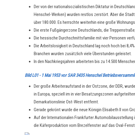
Der von der nationalsozialistischen Diktatur in Deutschlan
Henschel-Werken) wurden restlos zerstört. Aber die Stadt
über 180.000. Es herrschte weiterhin eine große Wohnungsn
Die erste Fußgängerzone Deutschlands, die Treppenstraße,
Die hessische Durchschnittsfamilie mit vier Personen ve
Die Arbeitslosigkeit in Deutschland lag noch hoch bei 8,4%
Branchen wurden zusätzlich viele Überstunden geleistet.
In den Nachkriegsjahren arbeiteten bis zu 14.500 Menschen
Bild L01 - 1 Mai 1953 vor SAR 3435 Henschel Betriebsversamm
Der große Arbeiteraufstand in der Ostzone, der DDR, wurd
in Europa, speziell im in vier Besatzungszonen aufgeteil
Demarkationslinie Ost-West entfernt.
Gerade gekrönt wurde die neue Königin Elisabeth II von Gro
Auf der Internationalen Frankfurter Automobilausstellung 
die Käferproduktion vom Brezelfenster auf das Oval-Fenst