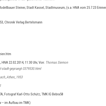
 Modellbauer Steiner, Stadt Kassel, Stadtmuseum, (s.a. HNA vom 25.7.23 Erin
53, Chronik Verlag Bertelsmann
eien.htm
t,
HNA
22.02.2014, 11:30 Uhr,
Von:
Thomas Siemon
l-stadt-gepraegt-3379530.html
_nach_Athen_1953
1
TA, Fotograf Karl-Otto Schütz, TMK IG Bebra58
v – im Aufbau im TMK)