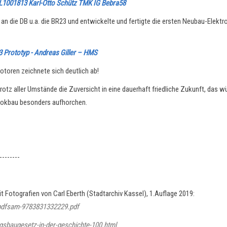
 L1001813 Karl-Otto Schütz TMK IG Bebra58
n die DB u.a. die BR23 und entwickelte und fertigte die ersten Neubau-Elektr
 Prototyp - Andreas Giller – HMS
toren zeichnete sich deutlich ab!
rotz aller Umstände die Zuversicht in eine dauerhaft friedliche Zukunft, das w
 Lokbau besonders aufhorchen.
--------
t Fotografien von Carl Eberth (Stadtarchiv Kassel), 1.Auflage 2019:
-pdfsam-9783831332229.pdf
gsbaugesetz-in-der-geschichte-100.html