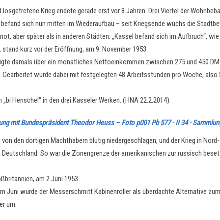
d losgetretene Krieg endete gerade erst vor 8 Jahren. Drei Viertel der Wohnbeb
 befand sich nun mitten im Wiederaufbau – seit Kriegsende wuchs die Stadtbe
ot, aber später als in anderen Städten: „Kassel befand sich im Aufbruch“, wie
 stand kurz vor der Eröffnung, am 9. November 1953.
rfügte damals über ein monatliches Nettoeinkommen zwischen 275 und 450 DM
. Gearbeitet wurde dabei mit festgelegten 48 Arbeitsstunden pro Woche, also Sa
 „bi Henschel“ in den drei Kasseler Werken. (HNA 22.2.2014)
lung mit Bundespräsident Theodor Heuss – Foto p001 Pb 577 - II 34 - Sammlu
e von den dortigen Machthabern blutig niedergeschlagen, und der Krieg in Nor
ten Deutschland. So war die Zonengrenze der amerikanischen zur russisch bese
ßbritannien, am 2.Juni 1953.
im Juni wurde der Messerschmitt Kabinenroller als überdachte Alternative zum
er um.