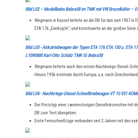
Bild L02 – Modellbahn Bebra58 im TMK mit VW Brezelkäfer – Oval
Wegmann in Kassel lieferte an die DB für das seit 1907 i
ETA 176 „Eierköpfe“, und konstruierte an der großen Serie 
Bild L03 - Akkutriebwagen der Typen ETA 176 ETA 150 u. ETA 17
L1090880 Karl-Otto Schütz TMK IG Bebra58
Wegmann lieferte auch den ersten Nachkriegs-Diesel-Schn
Heuss 1956 erstmals durch Europa, u.a. nach Griechenland
Bild L04 - Nachkriegs-Diesel-Schnelltriebwagen VT 10 551 
Der Prototyp einer zweimotorigen Diesellokomotive mit die
DB zum Test übergeben.
Erste Fernschnellzüge verbanden seit 2 Jahren mit den ex