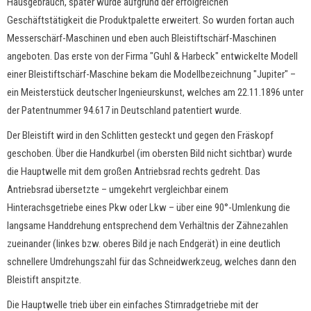
Hausgebrauch, später wurde aufgrund der erfolgreichen
Geschäftstätigkeit die Produktpalette erweitert. So wurden fortan auch
Messerschärf-Maschinen und eben auch Bleistiftschärf-Maschinen
angeboten. Das erste von der Firma "Guhl & Harbeck" entwickelte Modell
einer Bleistiftschärf-Maschine bekam die Modellbezeichnung "Jupiter" –
ein Meisterstück deutscher Ingenieurskunst, welches am 22.11.1896 unter
der Patentnummer 94.617 in Deutschland patentiert wurde.
Der Bleistift wird in den Schlitten gesteckt und gegen den Fräskopf
geschoben. Über die Handkurbel (im obersten Bild nicht sichtbar) wurde
die Hauptwelle mit dem großen Antriebsrad rechts gedreht. Das
Antriebsrad übersetzte – umgekehrt vergleichbar einem
Hinterachsgetriebe eines Pkw oder Lkw – über eine 90°-Umlenkung die
langsame Handdrehung entsprechend dem Verhältnis der Zähnezahlen
zueinander (linkes bzw. oberes Bild je nach Endgerät) in eine deutlich
schnellere Umdrehungszahl für das Schneidwerkzeug, welches dann den
Bleistift anspitzte.
Die Hauptwelle trieb über ein einfaches Stirnradgetriebe mit der