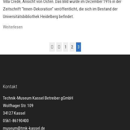
Villa Credé, Ansicht von Osten. Das Bild wurde im Dezember 1916 in der
Zeitschrift "Innen-Dekoration" veröffentlicht, die sich im Bestand der
Universitätsbibliothek Heidelberg befindet.
Weiterlesen
1
2
3
Kontakt
Technik-Museum Kassel Betreiber gGmbH
Wolfhager Str. 109
34127 Kassel
0561-86190400
museum@tmk-kassel.de