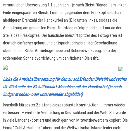
vermutlichen Übersetzung 1:1 auch den - je nach Bleistiftlänge - am linken
Ende eingespannten Bleistift mit der gegenüber dem Fräskopf deutlich
niedrigeren Drehzahl der Handkurbel an (Bild unten links), sodass die
Anspitzung am gesamten Bleistiftumfang erfolgte und nicht nur an der
Stelle des Fräskopfes. Der häusliche Bleistiftspitzer des Fotografen ist
deutlich einfacher gebaut und entspricht prinzipiell der Beschreibung
oberhalb der Bilder Antriebsgetriebe und Schneidwerkzeug, also der
rotierenden Schneidvorrichtung um den fixierten Bleistift.
Links die Antriebsübersetzung für den zu schärfenden Bleistift und rechts
die Rückseite der Bleistiftschärf-Maschine mit der Handkurbel (je nach
Endgerät neben- oder untereinander abgebildet)
Innerhalb kürzester Zeit fand diese robuste Konstruktion – immer wieder
verbessert – weiteste Verbreitung in Deutschland und der Welt. Sie wurde
in viele Länder exportiert und auch gern von Mitwettbewerbern kopiert. Die
Firma "Guhl & Harbeck" überstand die Weltwirtschaftskrise leider nicht