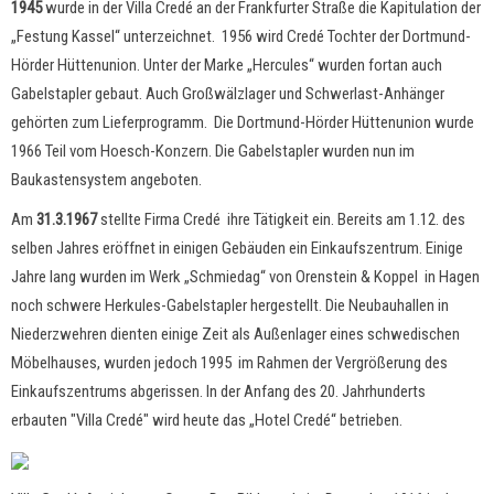
1945
wurde in der Villa Credé an der Frankfurter Straße die Kapitulation der
„Festung Kassel“ unterzeichnet. 1956 wird Credé Tochter der Dortmund-
Hörder Hüttenunion. Unter der Marke „Hercules“ wurden fortan auch
Gabelstapler gebaut. Auch Großwälzlager und Schwerlast-Anhänger
gehörten zum Lieferprogramm. Die Dortmund-Hörder Hüttenunion wurde
1966 Teil vom Hoesch-Konzern. Die Gabelstapler wurden nun im
Baukastensystem angeboten.
Am
31.3.1967
stellte Firma Credé ihre Tätigkeit ein. Bereits am 1.12. des
selben Jahres eröffnet in einigen Gebäuden ein Einkaufszentrum. Einige
Jahre lang wurden im Werk „Schmiedag“ von Orenstein & Koppel in Hagen
noch schwere Herkules-Gabelstapler hergestellt. Die Neubauhallen in
Niederzwehren dienten einige Zeit als Außenlager eines schwedischen
Möbelhauses, wurden jedoch 1995 im Rahmen der Vergrößerung des
Einkaufszentrums abgerissen. In der Anfang des 20. Jahrhunderts
erbauten "Villa Credé" wird heute das „Hotel Credé“ betrieben.