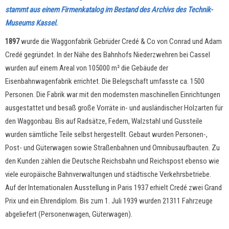
stammt aus einem Firmenkatalog im Bestand des Archivs des Technik-
Museums Kassel.
1897
wurde die Waggonfabrik Gebrüder Credé & Co von Conrad und Adam
Credé gegründet. In der Nähe des Bahnhofs Niederzwehren bei Cassel
wurden auf einem Areal von 105000 m² die Gebäude der
Eisenbahnwagenfabrik errichtet. Die Belegschaft umfasste ca. 1500
Personen. Die Fabrik war mit den modernsten maschinellen Einrichtungen
ausgestattet und besaß große Vorräte in- und ausländischer Holzarten für
den Waggonbau. Bis auf Radsätze, Federn, Walzstahl und Gussteile
wurden sämtliche Teile selbst hergestellt. Gebaut wurden Personen-,
Post- und Güterwagen sowie Straßenbahnen und Omnibusaufbauten. Zu
den Kunden zählen die Deutsche Reichsbahn und Reichspost ebenso wie
viele europäische Bahnverwaltungen und städtische Verkehrsbetriebe.
Auf der Internationalen Ausstellung in Paris 1937 erhielt Credé zwei Grand
Prix und ein Ehrendiplom. Bis zum 1. Juli 1939 wurden 21311 Fahrzeuge
abgeliefert (Personenwagen, Güterwagen).