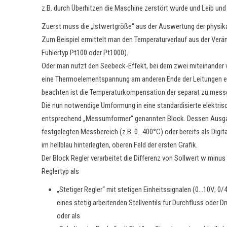
z.B. durch Überhitzen die Maschine zerstört würde und Leib und
Zuerst muss die „Istwertgröße“ aus der Auswertung der physika
Zum Beispiel ermittelt man den Temperaturverlauf aus der Verä
Fühlertyp Pt100 oder Pt1000).
Oder man nutzt den Seebeck-Effekt, bei dem zwei miteinander ve
eine Thermoelementspannung am anderen Ende der Leitungen erzeu
beachten ist die Temperaturkompensation der separat zu m
Die nun notwendige Umformung in eine standardisierte elektrisch
entsprechend „Messumformer“ genannten Block. Dessen Ausgang
festgelegten Messbereich (z.B. 0…400°C) oder bereits als Digita
im hellblau hinterlegten, oberen Feld der ersten Grafik.
Der Block Regler verarbeitet die Differenz von Sollwert w minus
Reglertyp als
„Stetiger Regler“ mit stetigen Einheitssignalen (0…10V; 0
eines stetig arbeitenden Stellventils für Durchfluss oder
oder als