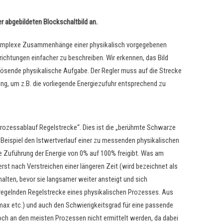
 abgebildeten Blockschaltbild an.
hkomplexe Zusammenhänge einer physikalisch vorgegebenen
richtungen einfacher zu beschreiben. Wir erkennen, das Bild
 lösende physikalische Aufgabe. Der Regler muss auf die Strecke
ng, um z.B. die vorliegende Energiezufuhr entsprechend zu
Prozessablauf Regelstrecke“. Dies ist die „berühmte Schwarze
 Beispiel den Istwertverlauf einer zu messenden physikalischen
de Zuführung der Energie von 0% auf 100% freigibt. Was am
erst nach Verstreichen einer längeren Zeit (wird bezeichnet als
lten, bevor sie langsamer weiter ansteigt und sich
 regelnden Regelstrecke eines physikalischen Prozesses. Aus
vmax etc.) und auch den Schwierigkeitsgrad für eine passende
och an den meisten Prozessen nicht ermittelt werden, da dabei