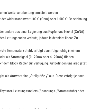
chen Weiterverarbeitung ermittelt werden.
ägt der Widerstandswert 100 Ω (Ohm) oder 1.000 Ω: Bezeichnung
der andere aus einer Legierung aus Kupfer und Nickel (CuNi))
 Leitungsenden verläuft, jedoch leider nicht linear. Zu
ute Temperatur) steht, erfolgt dann folgerichtig in einem
 oder als Stromsignal (0…20mA oder 4…20mA) für den
x“ dem Block Regler zur Verfügung. Wir befinden uns also jetzt
bt als Antwort eine „Stellgröße y“ aus. Diese erfolgt je nach
s Thyristor-Leistungsstellers (Spannungs-/Stromzufuhr) oder