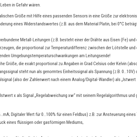
 Leben in Gefahr wären.
lischen Größe mit Hilfe eines passenden Sensors in eine Größe zur elektronis
nderung eines Widerstandswertes (z.B. aus dem Material Platin, bei 0°C betr
rbundene Metall-Leitungen (z.B. besteht einer der Drähte aus Eisen (Fe) und 
gen, die proportional zur Temperaturdifferenz zwischen der Lötstelle und den
essenden Umgebungstemperaturschwankungen am Leitungsende!
e Größe, die exakt proportional zu Angaben in Grad Celsius oder Kelvin (absol
ssignal steht nun als genormtes Einheitssignal als Spannung (z.B. 0…10V)
lsignal (also der Zahlenwert nach einem Analog/Digital-Wandler) als „Istwert 
 Istwert x als Signal „Regelabweichung xw“ mit seinem Regelalgorithmus und gi
/4…mA; Digitaler Wert für 0…100% für einen Feldbus) z.B. zur Ansteuerung eine
 Druck eines flüssigen oder gasförmigen Mediums,