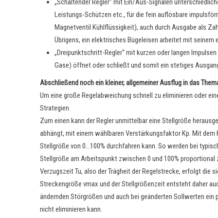
„Schaltender Regler“ mit Ein/Aus-Signalen unterschiedlich
Leistungs-Schützen etc., für die fein auflösbare impulsfö
Magnetventil Kühlflüssigkeit), auch durch Ausgabe als Zah
Übrigens, ein elektrisches Bügeleisen arbeitet mit seinem
„Dreipunktschritt-Regler“ mit kurzen oder langen Impulsen
Gase) öffnet oder schließt und somit ein stetiges Ausgan
Abschließend noch ein kleiner, allgemeiner Ausflug in das Them
Um eine große Regelabweichung schnell zu eliminieren oder ei
Strategien.
Zum einen kann der Regler unmittelbar eine Stellgröße herausge
abhängt, mit einem wählbaren Verstärkungsfaktor Kp. Mit dem K
Stellgröße von 0…100% durchfahren kann. So werden bei typisc
Stellgröße am Arbeitspunkt zwischen 0 und 100% proportional zu
Verzugszeit Tu, also der Trägheit der Regelstrecke, erfolgt die
Streckengröße vmax und der Stellgrößenzeit entsteht daher auch
ändernden Störgrößen und auch bei geänderten Sollwerten ein pro
nicht eliminieren kann.