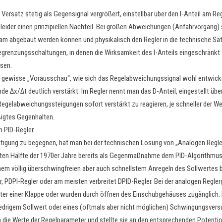
Versatz stetig als Gegensignal vergrößert, einstellbar über den I-Anteil am Re
es leider einen prinzipiellen Nachteil. Bei großen Abweichungen (Anfahrvorgang
sam abgebaut werden können und physikalisch den Regler in die technische Sät
grenzungsschaltungen, in denen die Wirksamkeit des I-Anteils eingeschränkt w
ösen.
ne gewisse „Vorausschau“, wie sich das Regelabweichungssignal wohl entwick
de Δx/Δt deutlich verstärkt. Im Regler nennt man das D-Anteil, eingestellt übe
egelabweichungssteigungen sofort verstärkt zu reagieren, je schneller der Wer
ßigtes Gegenhalten.
 PID-Regler.
gung zu begegnen, hat man bei der technischen Lösung von „Analogen Reglern
ten Hälfte der 1970er Jahre bereits als Gegenmaßnahme dem PID-Algorithmus 
inem völlig überschwingfreien aber auch schnellstem Anregeln des Sollwertes b
, PDPI-Regler oder am meisten verbreitet DPID-Regler. Bei der analogen Regle
nter einer Klappe oder wurden durch öffnen des Einschubgehäuses zugänglich. 
drigem Sollwert oder eines (oftmals aber nicht möglichen) Schwingungsvers
 die Werte der Regelparameter und stellte sie an den entsprechenden Potenti