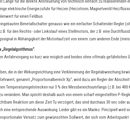
er Länge für die direkte Ansteuerung von technisch einfach zu realisierenden
rmige elektrische Energiezufuhr für Heizen (Heizstrom; Magnetventil Heizflüss
lenwert für einen Feldbus.
 eingebauten Bimetallschalter genauso wie ein einfacher Schaltender Regler (o
 z.B. für den Rechts- oder Linkslauf eines Stellmotors, der z.B. eine Durchflu
gssignal in Abhängigkeit der Motorlaufzeit von einem zum anderen Ende (meist
a „Regelalgorithmus“.
nen Anfahrvorgang so kurz wie möglich und beides ohne oftmals gefährliches 
ben, die in der Wirkungsrichtung eine Verkleinerung der Regelabweichung bewi
ehrwert, genannt „Proportionalbereich Xp“, wird dazu am Regler der Abschni
hen Temperaturregelstrecken nur 3 % des Messbereichsumfangs (z.B. bei 400 
 verändern. Man spricht deshalb auch von einem scharf eingestellten P-Regler
 sichtbare Reaktion um diese Zeit Tu verzögert, das sind durchaus 30 sec oder 
 eine entsprechende Auswirkung. Leider gibt es ein Manko. Prinzipiell wird si
portionaler Versatz zum gewünschten Sollwert, der sich vom Arbeitspunkt unter