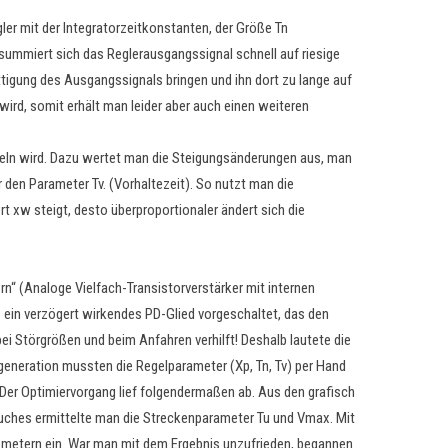
gler mit der Integratorzeitkonstanten, der Größe Tn
) summiert sich das Reglerausgangssignal schnell auf riesige
tigung des Ausgangssignals bringen und ihn dort zu lange auf
ird, somit erhält man leider aber auch einen weiteren
eln wird. Dazu wertet man die Steigungsänderungen aus, man
r den Parameter Tv. (Vorhaltezeit). So nutzt man die
t xw steigt, desto überproportionaler ändert sich die
“ (Analoge Vielfach-Transistorverstärker mit internen
ein verzögert wirkendes PD-Glied vorgeschaltet, das den
ei Störgrößen und beim Anfahren verhilft! Deshalb lautete die
rgeneration mussten die Regelparameter (Xp, Tn, Tv) per Hand
Der Optimiervorgang lief folgendermaßen ab. Aus den grafisch
uches ermittelte man die Streckenparameter Tu und Vmax. Mit
ometern ein. War man mit dem Ergebnis unzufrieden, begannen