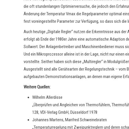
die oft stundenlangen Optimierversuche, die jedoch den Erfahru
Änderung der Temperatur Vmax die Regelparameter optimal einst
fest voreingestellte Parameter zur Verfügung, so dass sich di
Auch heutige „Digitale Regler“ nutzen die Erkenntnisse aus der 
erfolgt ab Ende der 1980er Jahre eine automatische Adaption 
Sollwert. Der Anlagenbetreiber und Maschinenbediener muss sic
Und ein Mikroprozessor alleine ist in der Lage, nicht nur einen 
vorstellte. Seither haben sich diese „Multiregler“ in Modulgröß
Ausgestellt sind alle Gerätearten der Regelungstechnik – vom Bi
aufgebauten Demonstrationsanlagen, an denen man eigene Erfa
Weitere Quellen:
Wilhelm Allerdisse
„Überprüfen und Angleichen von Thermofühlern, Thermofüh
128, VDI-Verlag GmbH, Düsseldorf 1978
Johannes Martens, Manfred Schweinebraten
„Temperaturregelung mit Zweipunktreglern und deren scha