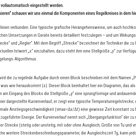
 vollautomatisch eingestellt werden.
ren“ schauen wir uns einmal die Komponenten eines Regelkreises in dem hier
ießlinien verbunden. Eine typische grafische Herangehensweise, um auch hoc
schen Umsetzungen in Geräte bereits detailliert festzulegen – und um Wirkungs
ecke“ und „Regler“. Mit dem Begriff „Strecke“ bezeichnet der Techniker die zu
ellen Istwert „x“ einzuhalten; dazu steht ihm eine Stellgröße „y“ zur Verfügu
egelungs-Algorithmus.
“ wird die zu regelnde Aufgabe durch einen Block beschrieben mit dem Namen „
 was wie herauskommt (x). Dieser Block beinhaltet hier ein Diagramm, das als
enn am Eingang des Blocks die Stellgröße „y“ eine sprungförmige und andauern
er dargestellte Kurvenverlauf, er zeigt eine typische Temperaturregelstrecke; 
imale Anstiegsgeschwindigkeit (vmax=Δx/Δt) eine gewisse Zeit konstant zu ha
ugeführter Energie. Der Kurvenverlauf nennt sich „Übergangsfunktion“ der zu
der Strecke (stetig oder unstetig; mit oder ohne Ausgleich; Größe von Tu und 
che weitere Streckenbeschreibungsparameter, die Ausgleichszeit Tg, kann jed