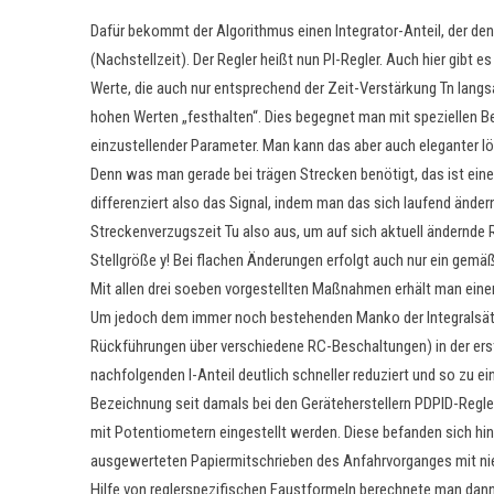
Dafür bekommt der Algorithmus einen Integrator-Anteil, der den 
(Nachstellzeit). Der Regler heißt nun PI-Regler. Auch hier gibt 
Werte, die auch nur entsprechend der Zeit-Verstärkung Tn lang
hohen Werten „festhalten“. Dies begegnet man mit speziellen Be
einzustellender Parameter. Man kann das aber auch eleganter l
Denn was man gerade bei trägen Strecken benötigt, das ist ei
differenziert also das Signal, indem man das sich laufend ändern
Streckenverzugszeit Tu also aus, um auf sich aktuell ändernde R
Stellgröße y! Bei flachen Änderungen erfolgt auch nur ein gemä
Mit allen drei soeben vorgestellten Maßnahmen erhält man einen
Um jedoch dem immer noch bestehenden Manko der Integralsätti
Rückführungen über verschiedene RC-Beschaltungen) in der ers
nachfolgenden I-Anteil deutlich schneller reduziert und so zu e
Bezeichnung seit damals bei den Geräteherstellern PDPID-Regler
mit Potentiometern eingestellt werden. Diese befanden sich hi
ausgewerteten Papiermitschrieben des Anfahrvorganges mit nie
Hilfe von reglerspezifischen Faustformeln berechnete man dann