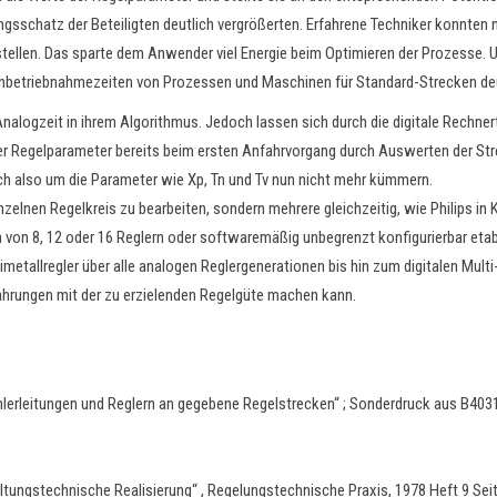
ngsschatz der Beteiligten deutlich vergrößerten. Erfahrene Techniker konnten 
ellen. Das sparte dem Anwender viel Energie beim Optimieren der Prozesse. Un
e Inbetriebnahmezeiten von Prozessen und Maschinen für Standard-Strecken deu
Analogzeit in ihrem Algorithmus. Jedoch lassen sich durch die digitale Rechner
der Regelparameter bereits beim ersten Anfahrvorgang durch Auswerten der 
h also um die Parameter wie Xp, Tn und Tv nun nicht mehr kümmern.
einzelnen Regelkreis zu bearbeiten, sondern mehrere gleichzeitig, wie Philips i
en von 8, 12 oder 16 Reglern oder softwaremäßig unbegrenzt konfigurierbar etab
metallregler über alle analogen Reglergenerationen bis hin zum digitalen Multi
hrungen mit der zu erzielenden Regelgüte machen kann.
lerleitungen und Reglern an gegebene Regelstrecken“ ; Sonderdruck aus B4031
ltungstechnische Realisierung“ , Regelungstechnische Praxis, 1978 Heft 9 Se