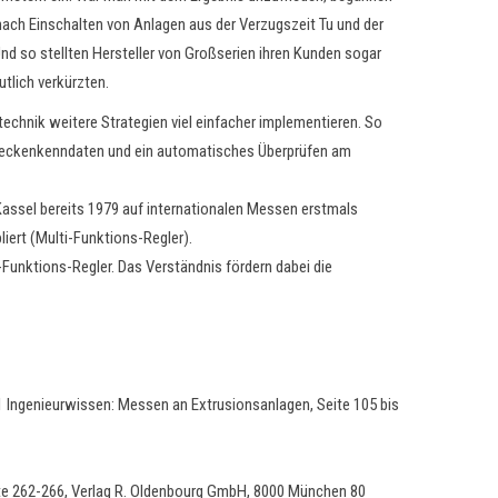
nach Einschalten von Anlagen aus der Verzugszeit Tu und der
d so stellten Hersteller von Großserien ihren Kunden sogar
tlich verkürzten.
technik weitere Strategien viel einfacher implementieren. So
Streckenkenndaten und ein automatisches Überprüfen am
n Kassel bereits 1979 auf internationalen Messen erstmals
liert (Multi-Funktions-Regler).
-Funktions-Regler. Das Verständnis fördern dabei die
 Ingenieurwissen: Messen an Extrusionsanlagen, Seite 105 bis
ite 262-266, Verlag R. Oldenbourg GmbH, 8000 München 80