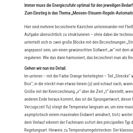
Immer muss die Energiezufuhr optimal für den jeweiligen Bedarf
Zum Einstieg in das Thema „Messen-Steuern-Regeln-Automatisie
Hier sind mehrere bezeichnete Kästchen untereinander mit Fl
Aufgabe übersichtlich zu strukturieren – ohne dabei die techni
unterteilt sich in zwei große Blöcke mit den Bezeichnungen „Str
angepasst sein, um einen gewünschten Sollwert „w“ mit dem aktu
regulieren. Wie das dann harmoniert, das bezeichnet man als R
Gehen wir nun ins Detail.
Im unteren – mit der Farbe Orange hinterlegten – Teil „Strecke
Box“, in die steckt man etwas hinein (y) und schaut nach, wann
Größe mit der Kennzeichnung „x“ über die Zeit „t“ darstellt, w
anderen Ende heraus kommt, das ist die Sprungantwort, dieser hi
Verzugszeit Tu) steigt die Temperatur langsam an, um eine max
asymptotisch einem maximalen Endwert annähert, trotz weiter z
dem Verlauf erkennt der Fachmann sofort den prinzipiellen Typ 
Regelungsart. Hinweis zu Temperaturregelstrecken: Der klassis