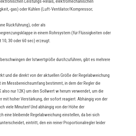
 elektronischen Leistungs-Relais, elektromechanischen
igkeit,-gas) oder Kühlen (Luft-Ventilator/Kompressor;
hne Rückführung), oder als
ssbegrenzungsklappe in einem Rohrsystem (für Flüssigkeiten oder
 10, 30 oder 60 sec) erzeugt.
Überschwingen der Istwertgröße durchzuführen, gibt es mehrere
rkt und die direkt von der aktuellen Größe der Regelabweichung
tt im Messbereichsumfang bestimmt, in dem der Regler die
K also nur 12K) um den Sollwert w herum verwendet, um die
 mit hoher Verstärkung, der sofort reagiert. Abhängig von der
auch viele Minuten! Und abhängig von der Höhe der
ch eine bleibende Regelabweichung einstellen, da bei sich
scheidet, eintritt, den ein reiner Proportionalregler leider