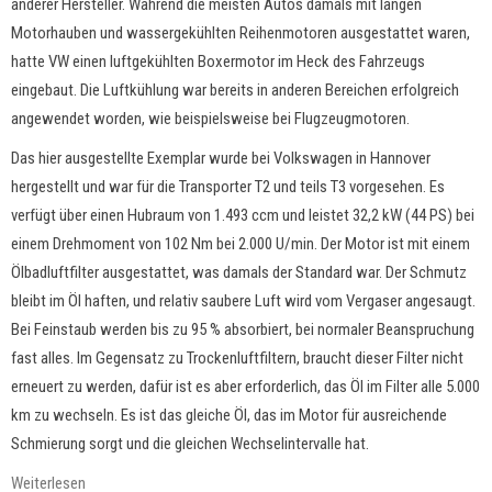
anderer Hersteller. Während die meisten Autos damals mit langen
Motorhauben und wassergekühlten Reihenmotoren ausgestattet waren,
hatte VW einen luftgekühlten Boxermotor im Heck des Fahrzeugs
eingebaut. Die Luftkühlung war bereits in anderen Bereichen erfolgreich
angewendet worden, wie beispielsweise bei Flugzeugmotoren.
Das hier ausgestellte Exemplar wurde bei Volkswagen in Hannover
hergestellt und war für die Transporter T2 und teils T3 vorgesehen. Es
verfügt über einen Hubraum von 1.493 ccm und leistet 32,2 kW (44 PS) bei
einem Drehmoment von 102 Nm bei 2.000 U/min. Der Motor ist mit einem
Ölbadluftfilter ausgestattet, was damals der Standard war. Der Schmutz
bleibt im Öl haften, und relativ saubere Luft wird vom Vergaser angesaugt.
Bei Feinstaub werden bis zu 95 % absorbiert, bei normaler Beanspruchung
fast alles. Im Gegensatz zu Trockenluftfiltern, braucht dieser Filter nicht
erneuert zu werden, dafür ist es aber erforderlich, das Öl im Filter alle 5.000
km zu wechseln. Es ist das gleiche Öl, das im Motor für ausreichende
Schmierung sorgt und die gleichen Wechselintervalle hat.
Weiterlesen