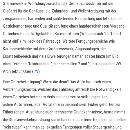
Stammwerk in Wolfsburg zunächst die Getriebeproduktion mit der
Gießerei für die Gehäuse, die Zahnräder- und Wellenfertigung mit der
zerspanenden, härtenden und schleifenden Bearbeitung und letztlich die
Getriebemontage und Qualitätsprüfung eines handgeschalteten Viergang-
Getriebes für die luftgekühlten Boxermotoren (Werbespruch "Luft friert
nicht ein!") im Heck des Fahrzeugs. Weitere Fertigungsbereiche wie
Karosseriebleche mit dem Großpresswerk, Abgasanlagen, der
Ersatzteilbereich und viele Erweiterungen kamen später hinzu (im Bild
oben Teile des "Nordrandbau", hier der Hallen 2 und 1, in klassischer VW-
Architektur, Quelle
*1
).
Eine Getriebefertigung? Wozu die denn? Das Auto hat doch einen
Verbrennungsmotor, welcher das Fahrzeug antreibt! Die Notwendigkeit
eines Getriebes bei einem Verbrennungsmotor sollte eigentlich
jedem Autofahrer, jeder Autofahrerin bekannt sein. Früher gehörten zur
Führerschein-Ausbildung auch technische Grundkenntnisse, heute nimmt
die Straßenverkehrsordnung sicherlich einen breiteren Raum ein und selber
"schrauben" kann man bei aktuellen Fahrzeugen voller Steuergeräte und