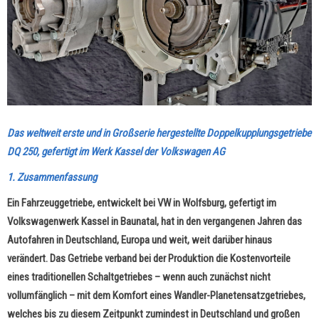
Das weltweit erste und in Großserie hergestellte Doppelkupplungsgetriebe
DQ 250, gefertigt im Werk Kassel der Volkswagen AG
1. Zusammenfassung
Ein Fahrzeuggetriebe, entwickelt bei VW in Wolfsburg, gefertigt im
Volkswagenwerk Kassel in Baunatal, hat in den vergangenen Jahren das
Autofahren in Deutschland, Europa und weit, weit darüber hinaus
verändert. Das Getriebe verband bei der Produktion die Kostenvorteile
eines traditionellen Schaltgetriebes
–
wenn auch zunächst nicht
vollumfänglich
–
mit dem Komfort eines Wandler-Planetensatzgetriebes,
welches bis zu diesem Zeitpunkt zumindest in Deutschland und großen