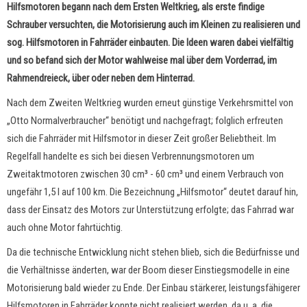
Hilfsmotoren begann nach dem Ersten Weltkrieg, als erste findige
Schrauber versuchten, die Motorisierung auch im Kleinen zu realisieren und
sog. Hilfsmotoren in Fahrräder einbauten. Die Ideen waren dabei vielfältig
und so befand sich der Motor wahlweise mal über dem Vorderrad, im
Rahmendreieck, über oder neben dem Hinterrad.
Nach dem Zweiten Weltkrieg wurden erneut günstige Verkehrsmittel von
„Otto Normalverbraucher“ benötigt und nachgefragt; folglich erfreuten
sich die Fahrräder mit Hilfsmotor in dieser Zeit großer Beliebtheit. Im
Regelfall handelte es sich bei diesen Verbrennungsmotoren um
Zweitaktmotoren zwischen 30 cm³ - 60 cm³ und einem Verbrauch von
ungefähr 1,5 l auf 100 km. Die Bezeichnung „Hilfsmotor“ deutet darauf hin,
dass der Einsatz des Motors zur Unterstützung erfolgte; das Fahrrad war
auch ohne Motor fahrtüchtig.
Da die technische Entwicklung nicht stehen blieb, sich die Bedürfnisse und
die Verhältnisse änderten, war der Boom dieser Einstiegsmodelle in eine
Motorisierung bald wieder zu Ende. Der Einbau stärkerer, leistungsfähigerer
Hilfsmotoren in Fahrräder konnte nicht realisiert werden, da u. a. die