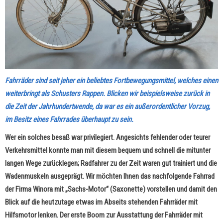
Fahrräder sind seit jeher ein beliebtes Fortbewegungsmittel, welches einen
weiterbringt als Schusters Rappen. Blicken wir beispielsweise zurück in
die Zeit der Jahrhundertwende, da war es ein außerordentlicher Vorzug,
im Besitz eines Fahrrades überhaupt zu sein.
Wer ein solches besaß war privilegiert. Angesichts fehlender oder teurer
Verkehrsmittel konnte man mit diesem bequem und schnell die mitunter
langen Wege zurücklegen; Radfahrer zu der Zeit waren gut trainiert und die
Wadenmuskeln ausgeprägt. Wir möchten Ihnen das nachfolgende Fahrrad
der Firma Winora mit „Sachs-Motor“ (Saxonette) vorstellen und damit den
Blick auf die heutzutage etwas im Abseits stehenden Fahrräder mit
Hilfsmotor lenken. Der erste Boom zur Ausstattung der Fahrräder mit