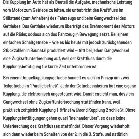
Die Kupplung im Auto hat als Bauteil die Aufgabe, mechanische Leistung
vom Motor zum Getriebe zu leiten, sie unterbricht den Kraftfluss im
Stillstand (zum Anhalten) des Fahrzeugs und beim Gangwechsel des
Getriebes. Das Getriebe wiederum überträgt das Drehmoment des Motors
auf die Räder, sodass sich das Fahrzeug in Bewegung setzt. Bei einem
einfachen Schaltgetriebe
– wie es bis heute mit jedoch zurückgehenden
Stückzahlen in Baunatal produziert wird –
tritt bei jedem Gangwechsel
eine Zugkraftunterbrechung auf, weil der Kraftfluss durch die
Kupplungsbetätigung für kurze Zeit unterbrochen ist.
Bei einem Doppelkupplungsgetriebe handelt es sich im Prinzip um zwei
Teilgetriebe im "Parallelbetrieb".
Jede der Getriebeeinheiten hat eine eigene
Kupplung, die elektronisch angesteuert wird. Damit erreicht man, dass ein
Gangwechsel ohne Zugkraftunterbrechung stattfinden kann, weil
praktisch zeitgleich Kupplung 1 öffnet während Kupplung 2 schließt.
Diese
Kupplungsbetätigungen gehen quasi "ineinander über", so dass keine
Unterbrechung des Kraftflusses stattfindet. Dieser Vorgang wiederholt
sich dann wieder beim Schalten von der 2. in die 3. Stufe, und natürlich